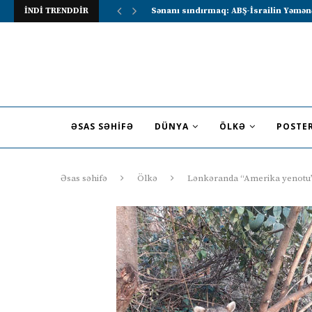
İNDİ TRENDDİR
Lavrov Suriya prezidentini Rusiya–Ərə
ƏSAS SƏHIFƏ
DÜNYA
ÖLKƏ
POSTE
Əsas səhifə
Ölkə
Lənkəranda “Amerika yenotu”