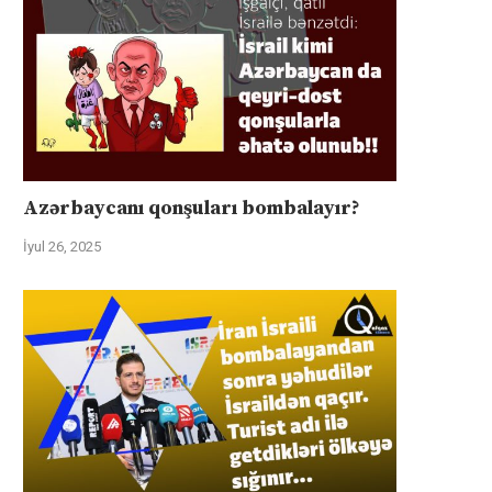
Azərbaycanı qonşuları bombalayır?
İyul 26, 2025
Suriyalı və israilli nazirlər cümə
Avstriyanın OMV şirkəti Azərb
axşamı Bakıda görüşəcək:...
xam neftində xlorid çirklənməs
İyul 31, 2025
İyul 30, 2025