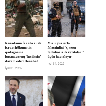
Kanadanın İsrailə silah
Misir yüzlərlə
ixracı hökumətin
fələstinlini “Qəzza
qadağasına
təhlükəsizlik vəzifələri”
baxmayaraq ‘fasiləsiz’
üçün hazırlayır
davam edir: Hesabat
İyul 31, 2025
İyul 31, 2025