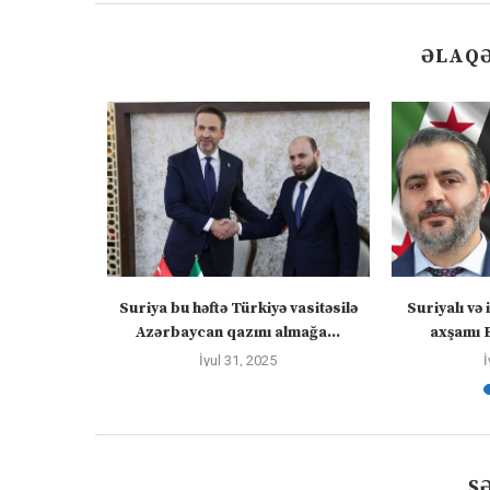
ƏLAQƏ
: Zəngəzur
Suriya bu həftə Türkiyə vasitəsilə
Suriyalı və 
skvanı...
Azərbaycan qazını almağa...
axşamı 
İyul 31, 2025
İ
Ş