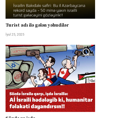
Turist adı ilə gələn yəhudilər
İyul 25, 2025