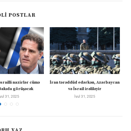
LI POSTLAR
israilli nazirlər cümə
İran tərəddüd edərkən, Azərbaycan
Bakıda görüşəcək
və İsrail irəliləyir
yul 31, 2025
İyul 31, 2025
ƏRH YAZ