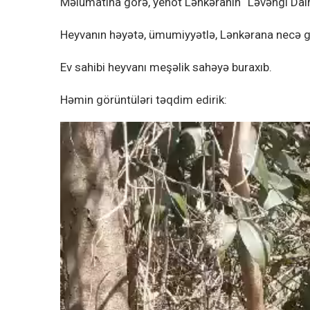
Məlumatına görə, yenot Lənkəranın “Ləvəngi Dairə
Heyvanın həyətə, ümumiyyətlə, Lənkərana necə g
Ev sahibi heyvanı meşəlik sahəyə buraxıb.
Həmin görüntüləri təqdim edirik: