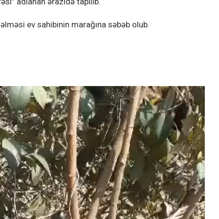
si” adlanan ərazidə tapılıb.
əlməsi ev sahibinin marağına səbəb olub.