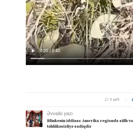
0 şərh
Əvvəlki yazı
Blinkenin iddiası: Amerika regionda sülh və
təhlükəsizliyə sadiqdir