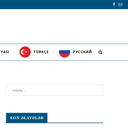
YASI
TÜRKÇE
PУССКИЙ
Search
SON ƏLAVƏLƏR