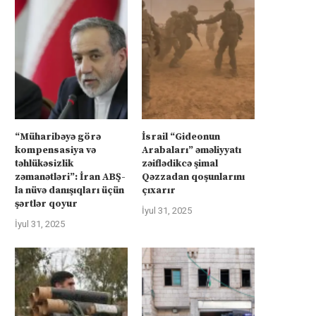
“Müharibəyə görə
İsrail “Gideonun
kompensasiya və
Arabaları” əməliyyatı
təhlükəsizlik
zəiflədikcə şimal
zəmanətləri”: İran ABŞ-
Qəzzadan qoşunlarını
la nüvə danışıqları üçün
çıxarır
şərtlər qoyur
İyul 31, 2025
İyul 31, 2025