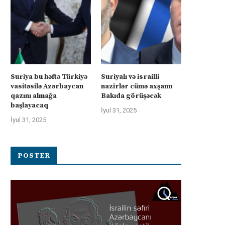
Suriya bu həftə Türkiyə
Suriyalı və israilli
vasitəsilə Azərbaycan
nazirlər cümə axşamı
qazını almağa
Bakıda görüşəcək
başlayacaq
İyul 31, 2025
İyul 31, 2025
POSTER