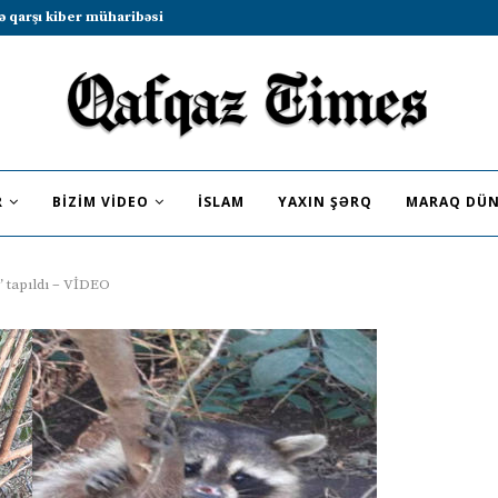
b sammitində iştirak etməyə dəvət...
R
BIZIM VIDEO
İSLAM
YAXIN ŞƏRQ
MARAQ DÜN
 tapıldı – VİDEO