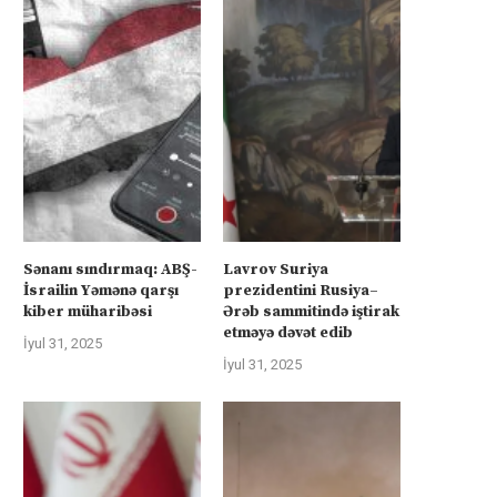
Sənanı sındırmaq: ABŞ-
Lavrov Suriya
İsrailin Yəmənə qarşı
prezidentini Rusiya–
kiber müharibəsi
Ərəb sammitində iştirak
etməyə dəvət edib
İyul 31, 2025
İyul 31, 2025