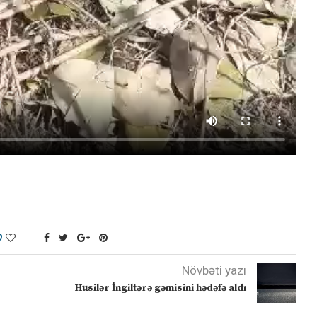
0
Növbəti yazı
Husilər İngiltərə gəmisini hədəfə aldı