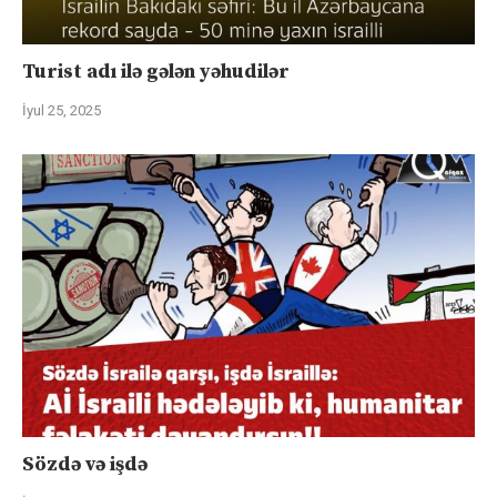
Turist adı ilə gələn yəhudilər
İyul 25, 2025
Sözdə və işdə