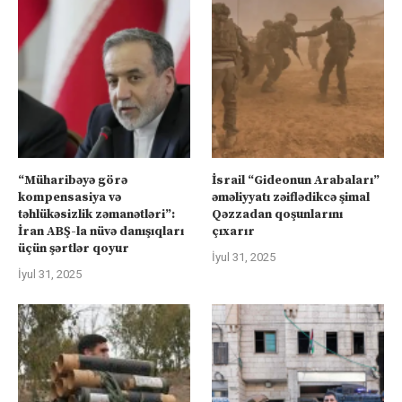
“Müharibəyə görə
İsrail “Gideonun Arabaları”
kompensasiya və
əməliyyatı zəiflədikcə şimal
təhlükəsizlik zəmanətləri”:
Qəzzadan qoşunlarını
İran ABŞ-la nüvə danışıqları
çıxarır
üçün şərtlər qoyur
İyul 31, 2025
İyul 31, 2025