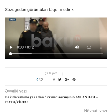
Sözügedən görüntüləri təqdim edirik:
0 şərh
0
Əvvəlki yazı
Bakıda vahimə yaradan “Prius” sərnişini SAXLANILDI –
FOTO/VİDEO
Növbəti yazı