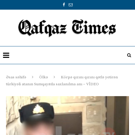
Əsas səhifə
Ölkə
Körpə qızını qızını qətlə yetirən
türkiyəli atanın Sumqayıtda saxlanılma anı – VİDEO