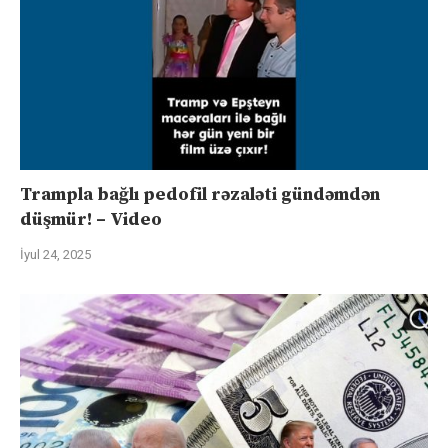
Trampla bağlı pedofil rəzaləti gündəmdən
düşmür! – Video
İyul 24, 2025