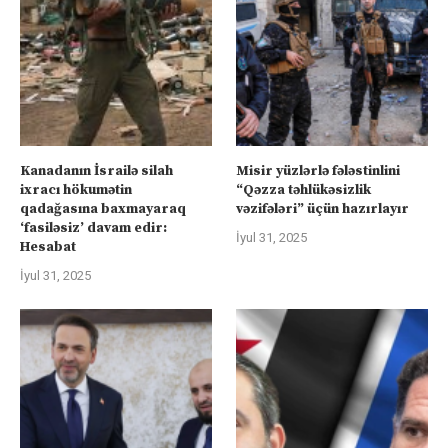
Kanadanın İsrailə silah
Misir yüzlərlə fələstinlini
ixracı hökumətin
“Qəzza təhlükəsizlik
qadağasına baxmayaraq
vəzifələri” üçün hazırlayır
‘fasiləsiz’ davam edir:
İyul 31, 2025
Hesabat
İyul 31, 2025