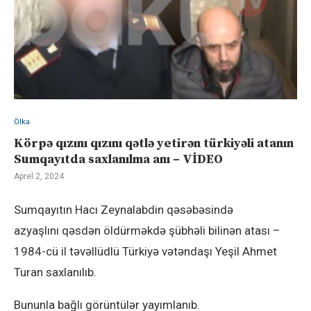
Ölkə
Körpə qızını qızını qətlə yetirən türkiyəli atanın
Sumqayıtda saxlanılma anı – VİDEO
Aprel 2, 2024
Sumqayıtın Hacı Zeynalabdin qəsəbəsində
azyaşlını qəsdən öldürməkdə şübhəli bilinən atası –
1984-cü il təvəllüdlü Türkiyə vətəndaşı Yeşil Ahmet
Turan saxlanılıb.
Bununla bağlı görüntülər yayımlanıb.