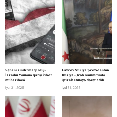
Sənanı sındırmaq: ABŞ-
Lavrov Suriya prezidentini
İsrailin Yəmənə qarşı kiber
Rusiya–Ərəb sammitində
müharibəsi
iştirak etməyə dəvət edib
İyul 31, 2025
İyul 31, 2025