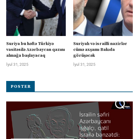
Suriya bu həftə Türkiyə
Suriyalı və israilli nazirlər
vasitəsilə Azərbaycan qazını
cümə axşamı Bakıda
almağa başlayacaq
görüşəcək
İyul 31, 2025
İyul 31, 2025
POSTER