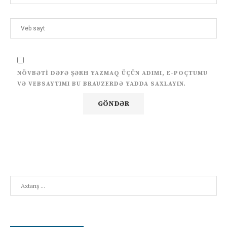
NÖVBƏTI DƏFƏ ŞƏRH YAZMAQ ÜÇÜN ADIMI, E-POÇTUMU
VƏ VEBSAYTIMI BU BRAUZERDƏ YADDA SAXLAYIN.
Search