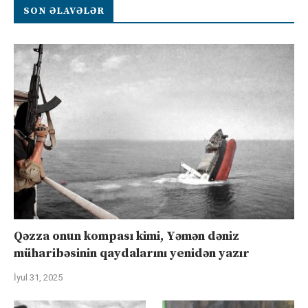
SON ƏLAVƏLƏR
Qəzza onun kompası kimi, Yəmən dəniz
müharibəsinin qaydalarını yenidən yazır
İyul 31, 2025