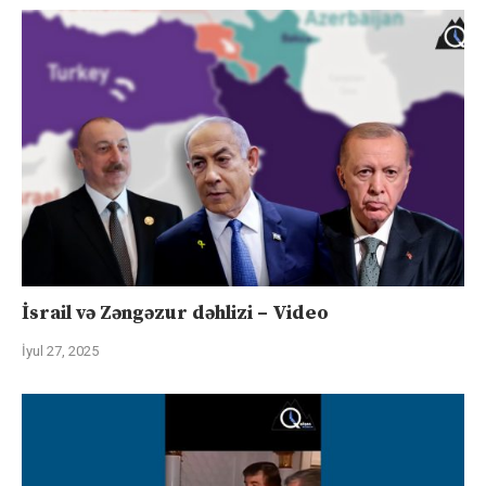
İsrail və Zəngəzur dəhlizi – Video
İyul 27, 2025