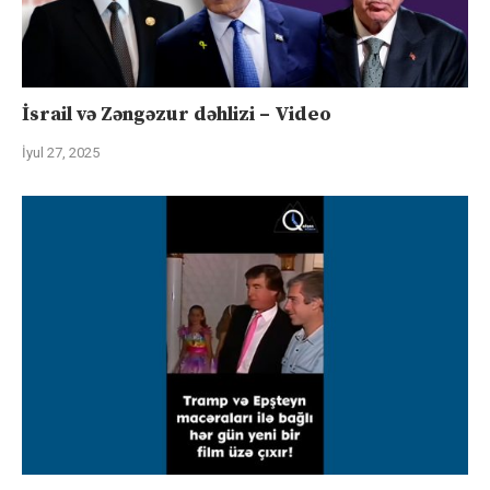
İsrail və Zəngəzur dəhlizi – Video
İyul 27, 2025