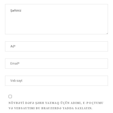
NÖVBƏTI DƏFƏ ŞƏRH YAZMAQ ÜÇÜN ADIMI, E-POÇTUMU
VƏ VEBSAYTIMI BU BRAUZERDƏ YADDA SAXLAYIN.