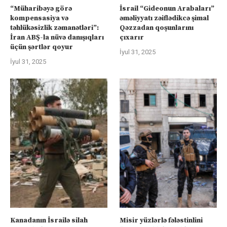
“Müharibəyə görə
İsrail “Gideonun Arabaları”
kompensasiya və
əməliyyatı zəiflədikcə şimal
təhlükəsizlik zəmanətləri”:
Qəzzadan qoşunlarını
İran ABŞ-la nüvə danışıqları
çıxarır
üçün şərtlər qoyur
İyul 31, 2025
İyul 31, 2025
Kanadanın İsrailə silah
Misir yüzlərlə fələstinlini