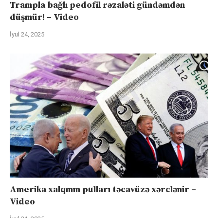
Trampla bağlı pedofil rəzaləti gündəmdən
düşmür! – Video
İyul 24, 2025
Amerika xalqının pulları təcavüzə xərclənir –
Video