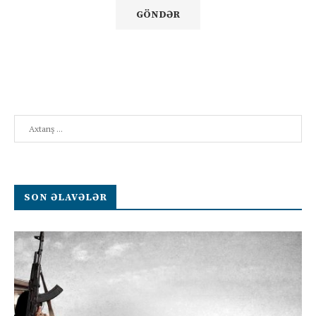
Search
SON ƏLAVƏLƏR