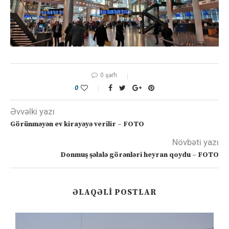
0 şərh
0
Əvvəlki yazı
Görünməyən ev kirayəyə verilir – FOTO
Növbəti yazı
Donmuş şəlalə görənləri heyran qoydu – FOTO
ƏLAQƏLI POSTLAR