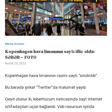
Maraq dünyası
Kopenhagen hava limanının saytı iflic oldu:
SƏBƏB – FOTO
Fevral 23, 2023
Kopenhagen hava limanının rəsmi saytı “sındırılıb”.
Bu barədə şirkət “Twitter”də məlumat yayıb.
Qeyd olunur ki, kiberhücum nəticəsində sayt internet
istifadəçiləri üçün bağlanıb. Veb resursun işində