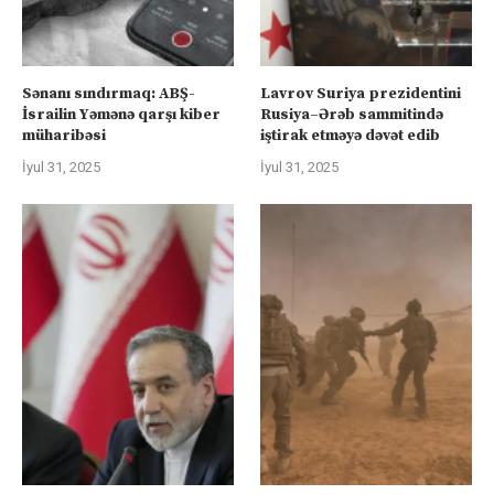
Sənanı sındırmaq: ABŞ-
Lavrov Suriya prezidentini
İsrailin Yəmənə qarşı kiber
Rusiya–Ərəb sammitində
müharibəsi
iştirak etməyə dəvət edib
İyul 31, 2025
İyul 31, 2025