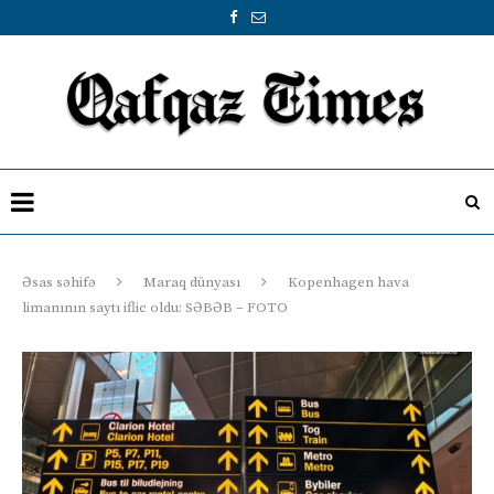
Əsas səhifə
Maraq dünyası
Kopenhagen hava
limanının saytı iflic oldu: SƏBƏB – FOTO