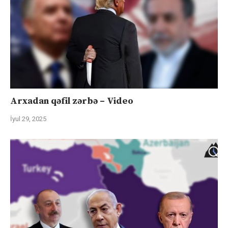
Arxadan qəfil zərbə – Video
İyul 29, 2025