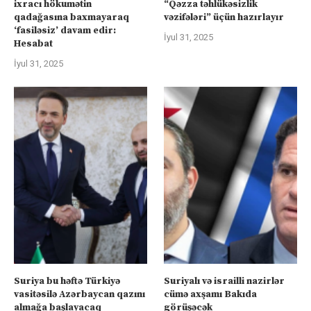
ixracı hökumətin
“Qəzza təhlükəsizlik
qadağasına baxmayaraq
vəzifələri” üçün hazırlayır
‘fasiləsiz’ davam edir:
İyul 31, 2025
Hesabat
İyul 31, 2025
Suriya bu həftə Türkiyə
Suriyalı və israilli nazirlər
vasitəsilə Azərbaycan qazını
cümə axşamı Bakıda
almağa başlayacaq
görüşəcək