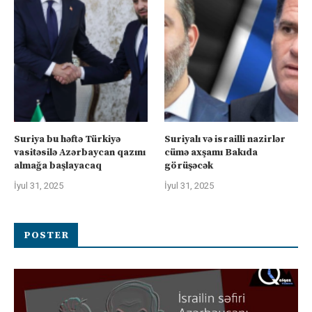
Suriya bu həftə Türkiyə
Suriyalı və israilli nazirlər
vasitəsilə Azərbaycan qazını
cümə axşamı Bakıda
almağa başlayacaq
görüşəcək
İyul 31, 2025
İyul 31, 2025
POSTER