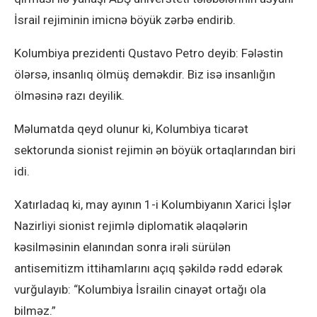
İsrail rejiminin imicnə böyük zərbə endirib.
Kolumbiya prezidenti Qustavo Petro deyib: Fələstin
ölərsə, insanlıq ölmüş deməkdir. Biz isə insanlığın
ölməsinə razı deyilik.
Məlumatda qeyd olunur ki, Kolumbiya ticarət
sektorunda sionist rejimin ən böyük ortaqlarından biri
idi.
Xatırladaq ki, may ayının 1-i Kolumbiyanın Xarici İşlər
Nazirliyi sionist rejimlə diplomatik əlaqələrin
kəsilməsinin elanından sonra irəli sürülən
antisemitizm ittihamlarını açıq şəkildə rədd edərək
vurğulayıb: “Kolumbiya İsrailin cinayət ortağı ola
bilməz.”