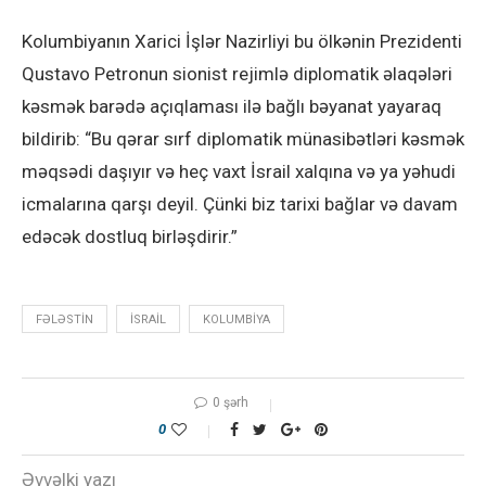
Kolumbiyanın Xarici İşlər Nazirliyi bu ölkənin Prezidenti
Qustavo Petronun sionist rejimlə diplomatik əlaqələri
kəsmək barədə açıqlaması ilə bağlı bəyanat yayaraq
bildirib: “Bu qərar sırf diplomatik münasibətləri kəsmək
məqsədi daşıyır və heç vaxt İsrail xalqına və ya yəhudi
icmalarına qarşı deyil. Çünki biz tarixi bağlar və davam
edəcək dostluq birləşdirir.”
FƏLƏSTIN
ISRAIL
KOLUMBIYA
0 şərh
0
Əvvəlki yazı