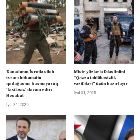
Kanadanın İsrailə silah
Misir yüzlərlə fələstinlini
ixracı hökumətin
“Qəzza təhlükəsizlik
qadağasına baxmayaraq
vəzifələri” üçün hazırlayır
‘fasiləsiz’ davam edir:
İyul 31, 2025
Hesabat
İyul 31, 2025