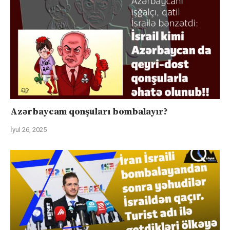
Azərbaycanı qonşuları bombalayır?
İyul 26, 2025