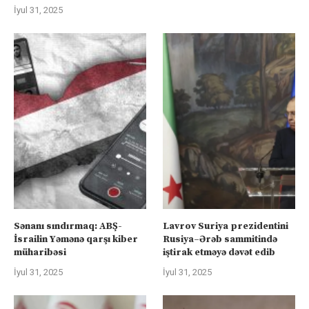
İyul 31, 2025
Sənanı sındırmaq: ABŞ-
Lavrov Suriya prezidentini
İsrailin Yəmənə qarşı kiber
Rusiya–Ərəb sammitində
müharibəsi
iştirak etməyə dəvət edib
İyul 31, 2025
İyul 31, 2025