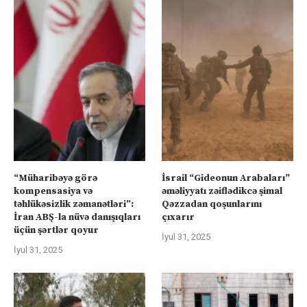
“Müharibəyə görə
İsrail “Gideonun Arabaları”
kompensasiya və
əməliyyatı zəiflədikcə şimal
təhlükəsizlik zəmanətləri”:
Qəzzadan qoşunlarını
İran ABŞ-la nüvə danışıqları
çıxarır
üçün şərtlər qoyur
İyul 31, 2025
İyul 31, 2025