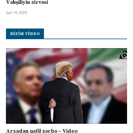
Vəhşiliyin zirvəsi
İyul 19, 2025
BIZIM VIDEO
Arxadan qəfil zərbə – Video