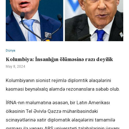
Dünya
Kolumbiya: İnsanlığın ölüməsinə razı deyilik
May 8, 2024
Kolumbiyanın sionist rejimlə diplomtik əlaqələrini
kəsməsi beynəlxalq aləmdə rezonanslara səbəb olub.
İRNA-nın məlumatına əsasən, bir Latın Amerikası
ölkəsinin Tel Əvivlə Qəzzə müharibəsindəki
scinayətlərinə xatir diplomatik əlaqələrini tamamilə
qırması ilə yanaşı ABŞ universteti tələbələrinin üsyanı