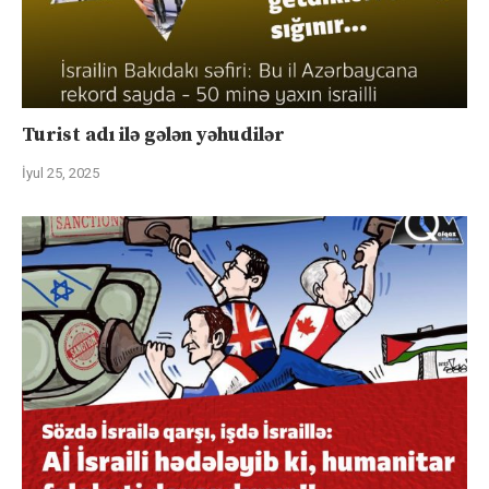
Turist adı ilə gələn yəhudilər
İyul 25, 2025