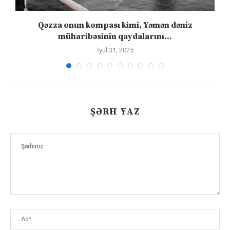
”
Qəzza onun kompası kimi, Yəmən dəniz
S
müharibəsinin qaydalarını...
İyul 31, 2025
ŞƏRH YAZ