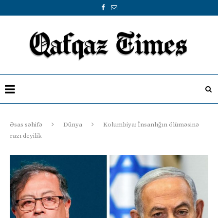
Əsas səhifə
Dünya
Kolumbiya: İnsanlığın ölüməsinə
razı deyilik