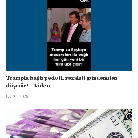
Trampla bağlı pedofil rəzaləti gündəmdən
düşmür! – Video
İyul 24, 2025