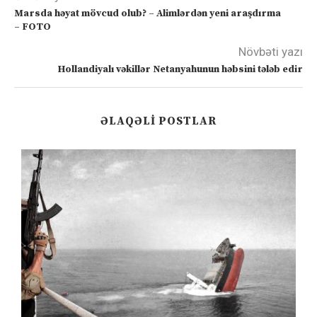
Marsda həyat mövcud olub? – Alimlərdən yeni araşdırma
– FOTO
Növbəti yazı
Hollandiyalı vəkillər Netanyahunun həbsini tələb edir
ƏLAQƏLI POSTLAR