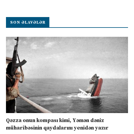
SON ƏLAVƏLƏR
Qəzza onun kompası kimi, Yəmən dəniz
müharibəsinin qaydalarını yenidən yazır