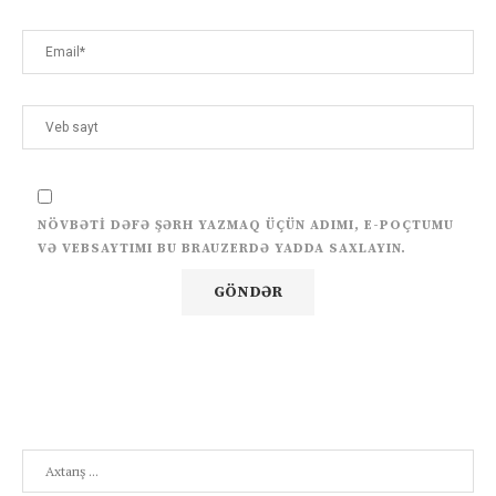
NÖVBƏTI DƏFƏ ŞƏRH YAZMAQ ÜÇÜN ADIMI, E-POÇTUMU
VƏ VEBSAYTIMI BU BRAUZERDƏ YADDA SAXLAYIN.
Search