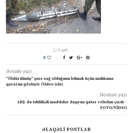
0 şərh
0
Əvvəlki yazı
“Öldürülmüş” şəxs sağ olduğunu bilmək üçün məhkəmə
qərarını gözləyir (Video izlə)
Növbəti yazı
ABŞ-da təhlükəli maddələr daşıyan qatar relsdən çıxdı –
FOTO/VİDEO
ƏLAQƏLI POSTLAR