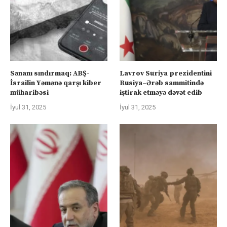
Sənanı sındırmaq: ABŞ-
Lavrov Suriya prezidentini
İsrailin Yəmənə qarşı kiber
Rusiya–Ərəb sammitində
müharibəsi
iştirak etməyə dəvət edib
İyul 31, 2025
İyul 31, 2025