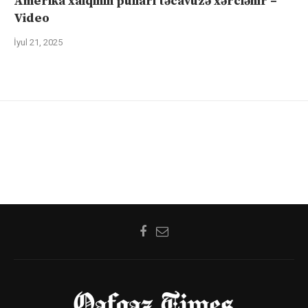
Amerika xalqının pulları təcavüzə xərclənir –
Video
İyul 21, 2025