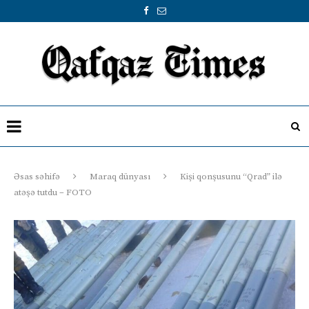
Əsas səhifə
Maraq dünyası
Kişi qonşusunu “Qrad” ilə
atəşə tutdu – FOTO