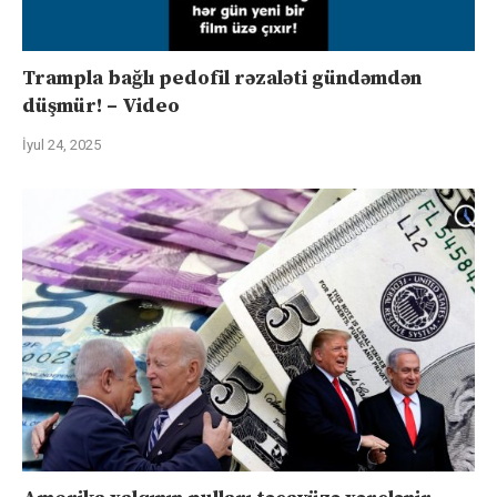
Trampla bağlı pedofil rəzaləti gündəmdən
düşmür! – Video
İyul 24, 2025