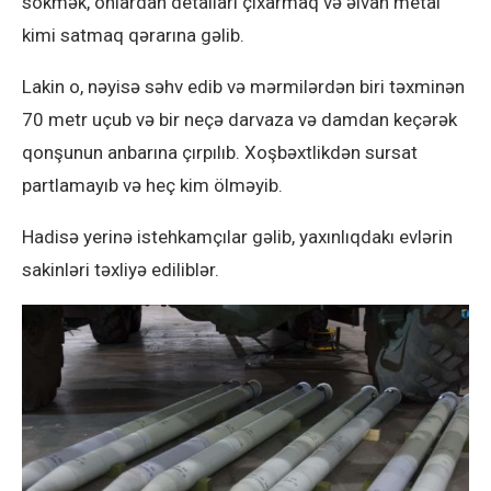
sökmək, onlardan detalları çıxarmaq və əlvan metal
kimi satmaq qərarına gəlib.
Lakin o, nəyisə səhv edib və mərmilərdən biri təxminən
70 metr uçub və bir neçə darvaza və damdan keçərək
qonşunun anbarına çırpılıb. Xoşbəxtlikdən sursat
partlamayıb və heç kim ölməyib.
Hadisə yerinə istehkamçılar gəlib, yaxınlıqdakı evlərin
sakinləri təxliyə ediliblər.