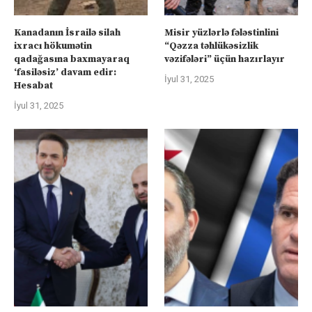
Kanadanın İsrailə silah
Misir yüzlərlə fələstinlini
ixracı hökumətin
“Qəzza təhlükəsizlik
qadağasına baxmayaraq
vəzifələri” üçün hazırlayır
‘fasiləsiz’ davam edir:
İyul 31, 2025
Hesabat
İyul 31, 2025