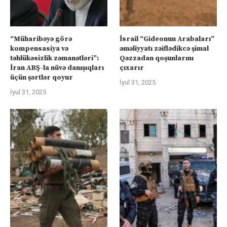
“Müharibəyə görə
İsrail “Gideonun Arabaları”
kompensasiya və
əməliyyatı zəiflədikcə şimal
təhlükəsizlik zəmanətləri”:
Qəzzadan qoşunlarını
İran ABŞ-la nüvə danışıqları
çıxarır
üçün şərtlər qoyur
İyul 31, 2025
İyul 31, 2025