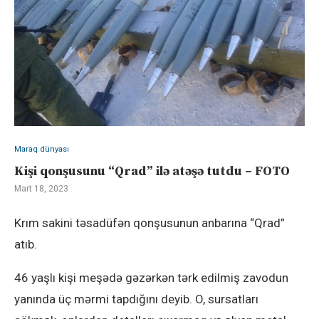
Maraq dünyası
Kişi qonşusunu “Qrad” ilə atəşə tutdu – FOTO
Mart 18, 2023
Krım sakini təsadüfən qonşusunun anbarına “Qrad”
atıb.
46 yaşlı kişi meşədə gəzərkən tərk edilmiş zavodun
yanında üç mərmi tapdığını deyib. O, sursatları