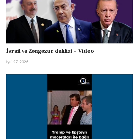
İsrail və Zəngəzur dəhlizi – Video
İyul 27, 2025