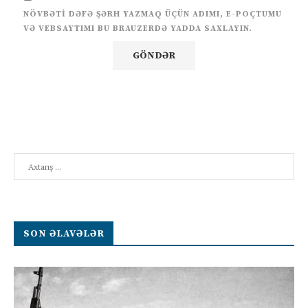
NÖVBƏTI DƏFƏ ŞƏRH YAZMAQ ÜÇÜN ADIMI, E-POÇTUMU
VƏ VEBSAYTIMI BU BRAUZERDƏ YADDA SAXLAYIN.
Search
SON ƏLAVƏLƏR