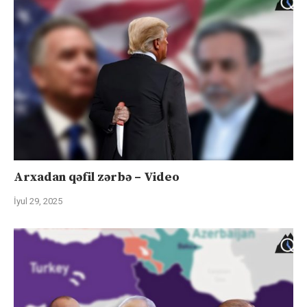
Arxadan qəfil zərbə – Video
İyul 29, 2025