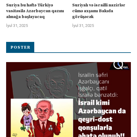
Suriya bu həftə Türkiyə
Suriyalı və israilli nazirlər
vasitəsilə Azərbaycan qazını
cümə axşamı Bakıda
almağa başlayacaq
görüşəcək
İyul 31, 2025
İyul 31, 2025
POSTER