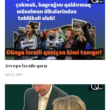
Avropa İsrailə qarşı
İyul 22, 2025