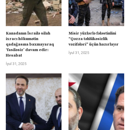
Kanadanın İsrailə silah
Misir yüzlərlə fələstinlini
ixracı hökumətin
“Qəzza təhlükəsizlik
qadağasına baxmayaraq
vəzifələri” üçün hazırlayır
‘fasiləsiz’ davam edir:
İyul 31, 2025
Hesabat
İyul 31, 2025