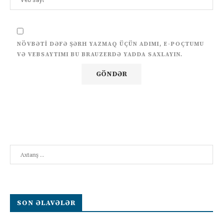
NÖVBƏTI DƏFƏ ŞƏRH YAZMAQ ÜÇÜN ADIMI, E-POÇTUMU
VƏ VEBSAYTIMI BU BRAUZERDƏ YADDA SAXLAYIN.
Search
SON ƏLAVƏLƏR