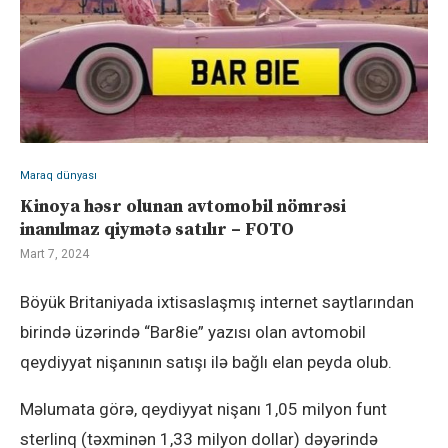
Maraq dünyası
Kinoya həsr olunan avtomobil nömrəsi
inanılmaz qiymətə satılır – FOTO
Mart 7, 2024
Böyük Britaniyada ixtisaslaşmış internet saytlarından
birində üzərində “Bar8ie” yazısı olan avtomobil
qeydiyyat nişanının satışı ilə bağlı elan peyda olub.
Məlumata görə, qeydiyyat nişanı 1,05 milyon funt
sterlinq (təxminən 1,33 milyon dollar) dəyərində