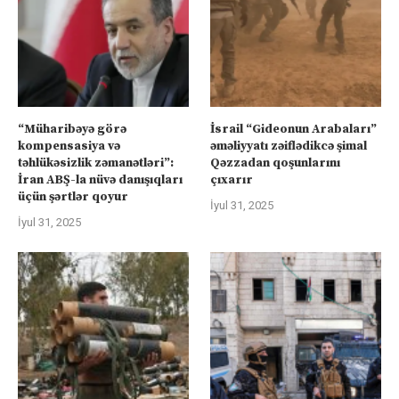
“Müharibəyə görə
İsrail “Gideonun Arabaları”
kompensasiya və
əməliyyatı zəiflədikcə şimal
təhlükəsizlik zəmanətləri”:
Qəzzadan qoşunlarını
İran ABŞ-la nüvə danışıqları
çıxarır
üçün şərtlər qoyur
İyul 31, 2025
İyul 31, 2025