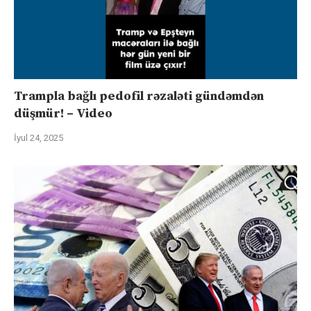
Trampla bağlı pedofil rəzaləti gündəmdən
düşmür! – Video
İyul 24, 2025