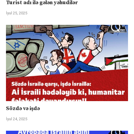
Turist adı ilə gələn yəhudilər
İyul 25, 2025
Sözdə və işdə
İyul 24, 2025