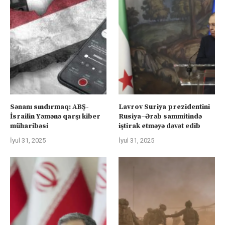
Sənanı sındırmaq: ABŞ-
Lavrov Suriya prezidentini
İsrailin Yəmənə qarşı kiber
Rusiya–Ərəb sammitində
müharibəsi
iştirak etməyə dəvət edib
İyul 31, 2025
İyul 31, 2025