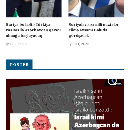
Suriya bu həftə Türkiyə
Suriyalı və israilli nazirlər
vasitəsilə Azərbaycan qazını
cümə axşamı Bakıda
almağa başlayacaq
görüşəcək
İyul 31, 2025
İyul 31, 2025
POSTER