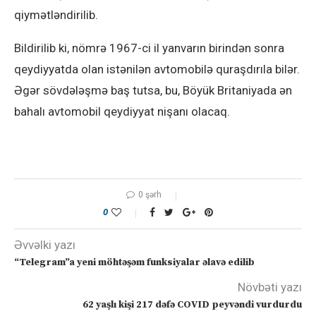
qiymətləndirilib.
Bildirilib ki, nömrə 1967-ci il yanvarın birindən sonra
qeydiyyatda olan istənilən avtomobilə quraşdırıla bilər.
Əgər sövdələşmə baş tutsa, bu, Böyük Britaniyada ən
bahalı avtomobil qeydiyyat nişanı olacaq.
0 şərh
0
Əvvəlki yazı
“Telegram”a yeni möhtəşəm funksiyalar əlavə edilib
Növbəti yazı
62 yaşlı kişi 217 dəfə COVID peyvəndi vurdurdu