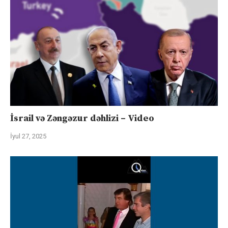
İsrail və Zəngəzur dəhlizi – Video
İyul 27, 2025