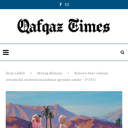
Əsas səhifə
Maraq dünyası
Kinoya həsr olunan
avtomobil nömrəsi inanılmaz qiymətə satılır – FOTO