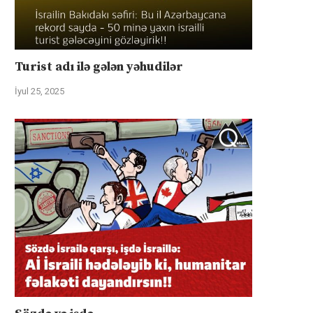
Turist adı ilə gələn yəhudilər
İyul 25, 2025