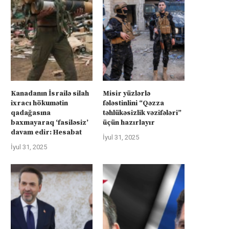
atır –...
atır –...
İyul 4, 2025
İyul 4, 2025
Kanadanın İsrailə silah
Misir yüzlərlə
ixracı hökumətin
fələstinlini “Qəzza
qadağasına
təhlükəsizlik vəzifələri”
baxmayaraq ‘fasiləsiz’
üçün hazırlayır
davam edir: Hesabat
İyul 31, 2025
İyul 31, 2025