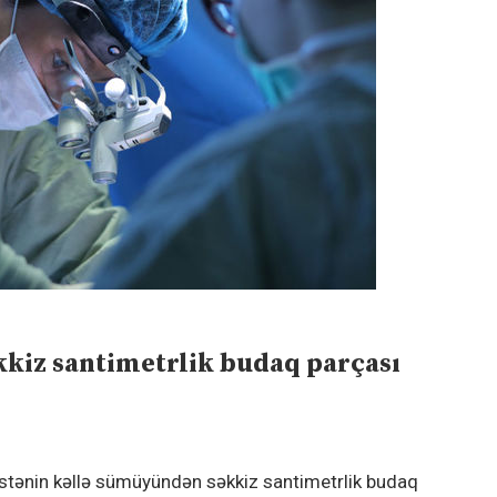
kiz santimetrlik budaq parçası
əstənin kəllə sümüyündən səkkiz santimetrlik budaq