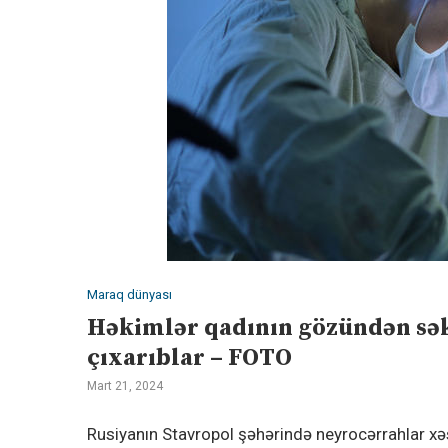
Maraq dünyası
Həkimlər qadının gözündən sək
çıxarıblar – FOTO
Mart 21, 2024
Rusiyanın Stavropol şəhərində neyrocərrahlar x