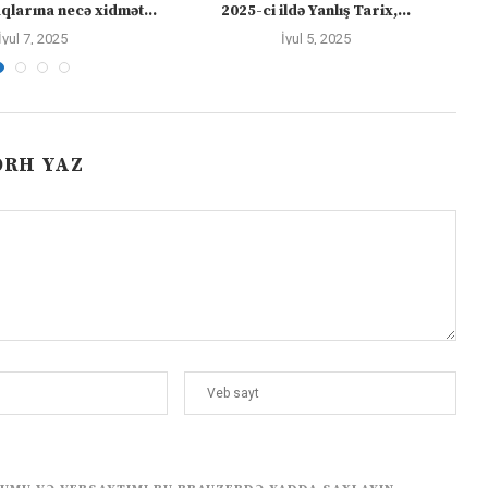
larına necə xidmət...
2025-ci ildə Yanlış Tarix,...
İyul 7, 2025
İyul 5, 2025
ƏRH YAZ