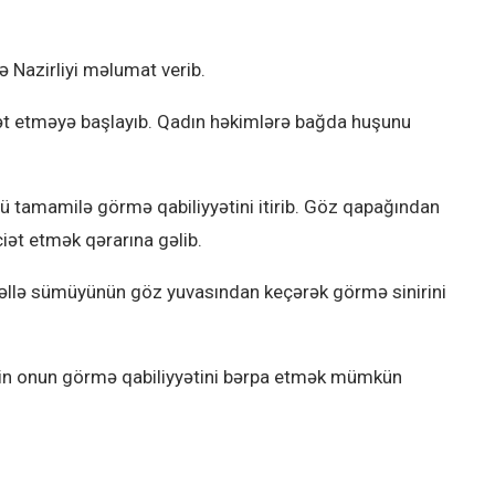
ə Nazirliyi məlumat verib.
yət etməyə başlayıb. Qadın həkimlərə bağda huşunu
ü tamamilə görmə qabiliyyətini itirib. Göz qapağından
iət etmək qərarına gəlib.
Kəllə sümüyünün göz yuvasından keçərək görmə sinirini
kin onun görmə qabiliyyətini bərpa etmək mümkün