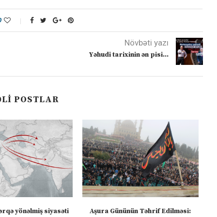
0
Növbəti yazı
Yəhudi tarixinin ən pisi…
LI POSTLAR
ərqə yönəlmiş siyasəti
Aşura Gününün Təhrif Edilməsi:
Tü