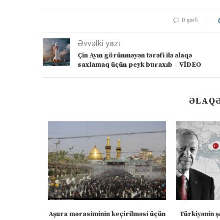
0 şərh
Əvvəlki yazı
Çin Ayın görünməyən tərəfi ilə əlaqə
saxlamaq üçün peyk buraxıb – VİDEO
ƏLAQƏ
” – video
Aşura mərasiminin keçirilməsi üçün
Türkiyənin ş