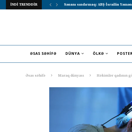
İNDİ TRENDDİR
Lavrov Suriya prezidentini Rusiya–Ərə
ƏSAS SƏHIFƏ
DÜNYA
ÖLKƏ
POSTE
Əsas səhifə
Maraq dünyası
Həkimlər qadının gö