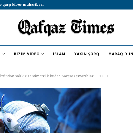
b sammitində iştirak etməyə dəvət...
R
BIZIM VIDEO
İSLAM
YAXIN ŞƏRQ
MARAQ DÜN
zündən səkkiz santimetrlik budaq parçası çıxarıblar – FOTO