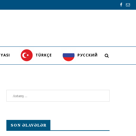
YASI
TÜRKÇE
PУССКИЙ
Search
SON ƏLAVƏLƏR