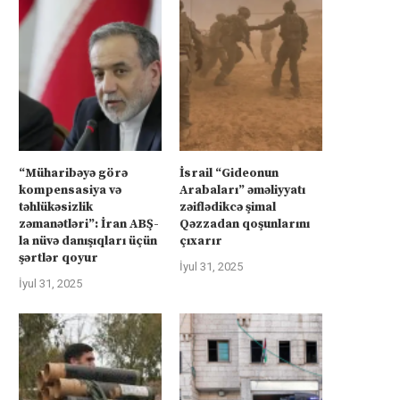
“Müharibəyə görə
İsrail “Gideonun
kompensasiya və
Arabaları” əməliyyatı
təhlükəsizlik
zəiflədikcə şimal
zəmanətləri”: İran ABŞ-
Qəzzadan qoşunlarını
la nüvə danışıqları üçün
çıxarır
şərtlər qoyur
İyul 31, 2025
İyul 31, 2025
rkiyə Afrikanın neft və qazına can
Türkiyə Afrikanın neft və qazın