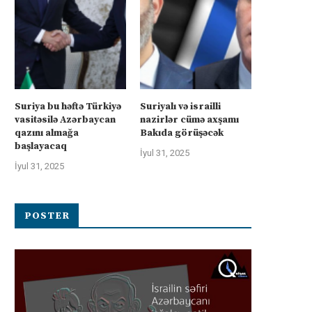
Suriya bu həftə Türkiyə
Suriyalı və israilli
vasitəsilə Azərbaycan
nazirlər cümə axşamı
qazını almağa
Bakıda görüşəcək
başlayacaq
İyul 31, 2025
İyul 31, 2025
POSTER