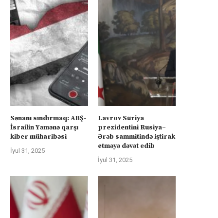
Sənanı sındırmaq: ABŞ-
Lavrov Suriya
İsrailin Yəmənə qarşı
prezidentini Rusiya–
kiber müharibəsi
Ərəb sammitində iştirak
etməyə dəvət edib
İyul 31, 2025
İyul 31, 2025