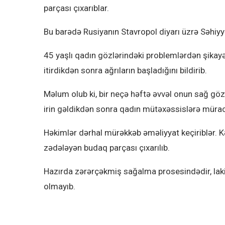
parçası çıxarıblar.
Bu barədə Rusiyanın Stavropol diyarı üzrə Səhiyy
45 yaşlı qadın gözlərindəki problemlərdən şika
itirdikdən sonra ağrıların başladığını bildirib.
Məlum olub ki, bir neçə həftə əvvəl onun sağ göz
irin gəldikdən sonra qadın mütəxəssislərə mürac
Həkimlər dərhal mürəkkəb əməliyyat keçiriblər. 
zədələyən budaq parçası çıxarılıb.
Hazırda zərərçəkmiş sağalma prosesindədir, la
olmayıb.