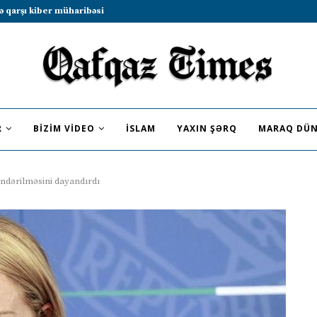
b sammitində iştirak etməyə dəvət...
R
BIZIM VIDEO
İSLAM
YAXIN ŞƏRQ
MARAQ DÜN
göndərilməsini dayandırdı