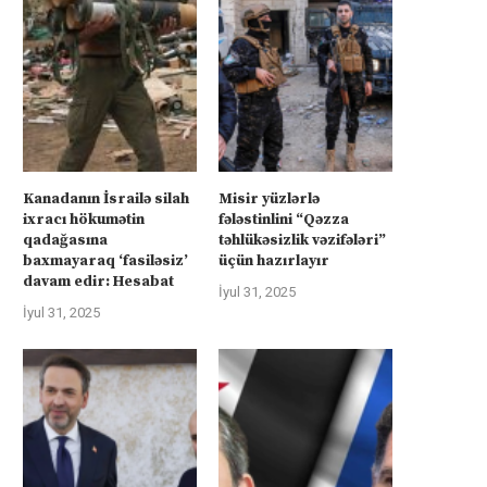
üharibəyə görə kompensasiya və
Kanadanın İsrailə silah ixra
təhlükəsizlik zəmanətləri”: İran
hökumətin qadağasına baxma
Kanadanın İsrailə silah
Misir yüzlərlə
ABŞ-la...
‘fasiləsiz’...
ixracı hökumətin
fələstinlini “Qəzza
İyul 31, 2025
İyul 31, 2025
qadağasına
təhlükəsizlik vəzifələri”
baxmayaraq ‘fasiləsiz’
üçün hazırlayır
davam edir: Hesabat
İyul 31, 2025
İyul 31, 2025