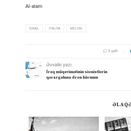
Al-alam
ISRAIL
ITALIYA
MELONI
0 şərh
Əvvəlki yazı
İraq müqavimətinin sionistlərin
qərargahına dron hücumu
ƏLAQƏ