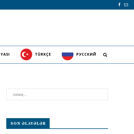
YASI
TÜRKÇE
PУССКИЙ
Search
SON ƏLAVƏLƏR