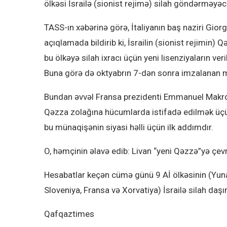
ölkəsi İsrailə (sionist rejimə) silah göndərməyəc
TASS-ın xəbərinə görə, İtaliyanın baş naziri Gior
açıqlamada bildirib ki, İsrailin (sionist rejimi
bu ölkəyə silah ixracı üçün yeni lisenziyaların ver
Buna görə də oktyabrın 7-dən sonra imzalanan mü
Bundan əvvəl Fransa prezidenti Emmanuel Makron 
Qəzza zolağına hücumlarda istifadə edilmək üçün
bu münaqişənin siyasi həlli üçün ilk addımdır.
O, həmçinin əlavə edib: Livan “yeni Qəzzə”yə çev
Hesabatlar keçən cümə günü 9 Aİ ölkəsinin (Yunanıs
Sloveniya, Fransa və Xorvatiya) İsrailə silah daş
Qafqaztimes