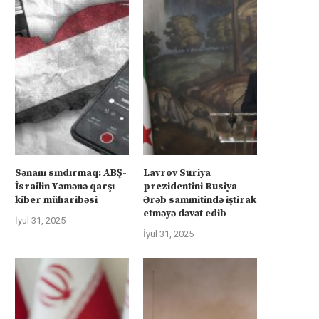
Sənanı sındırmaq: ABŞ-
Lavrov Suriya
İsrailin Yəmənə qarşı
prezidentini Rusiya–
kiber müharibəsi
Ərəb sammitində iştirak
etməyə dəvət edib
İyul 31, 2025
İyul 31, 2025