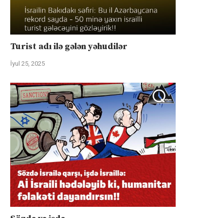
Turist adı ilə gələn yəhudilər
İyul 25, 2025