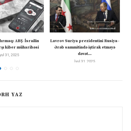
dırmaq: ABŞ-İsrailin
Lavrov Suriya prezidentini Rusiya–
“M
şı kiber müharibəsi
Ərəb sammitində iştirak etməyə
dəvət...
yul 31, 2025
İyul 31, 2025
ƏRH YAZ