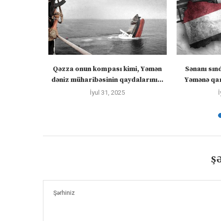
 “silahları
Qəzza onun kompası kimi, Yəmən
Sənanı sın
zadakı...
dəniz müharibəsinin qaydalarını...
Yəmənə qar
İyul 31, 2025
İ
Ş