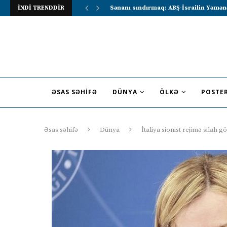
İNDİ TRENDDİR
Lavrov Suriya prezidentini Rusiya–Ərə
ƏSAS SƏHIFƏ
DÜNYA
ÖLKƏ
POSTE
Əsas səhifə
Dünya
İtaliya sionist rejimə silah 