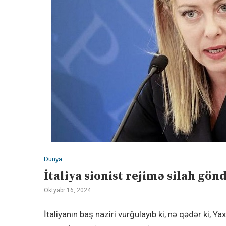
Dünya
İtaliya sionist rejimə silah gö
Oktyabr 16, 2024
İtaliyanın baş naziri vurğulayıb ki, nə qədər ki, Y