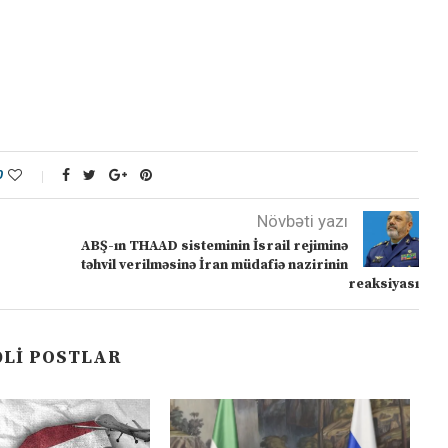
0
Növbəti yazı
ABŞ-ın THAAD sisteminin İsrail rejiminə
təhvil verilməsinə İran müdafiə nazirinin
reaksiyası
LI POSTLAR