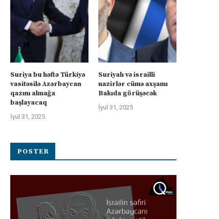
Suriya bu həftə Türkiyə
Suriyalı və israilli
vasitəsilə Azərbaycan
nazirlər cümə axşamı
qazını almağa
Bakıda görüşəcək
başlayacaq
İyul 31, 2025
İyul 31, 2025
POSTER