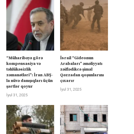
“Müharibəyə görə
İsrail “Gideonun
kompensasiya və
Arabaları” əməliyyatı
təhlükəsizlik
zəiflədikcə şimal
zəmanətləri”: İran ABŞ-
Qəzzadan qoşunlarını
la nüvə danışıqları üçün
çıxarır
şərtlər qoyur
İyul 31, 2025
İyul 31, 2025