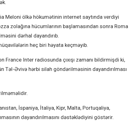
ək.
gia Meloni ölkə hökumətinin internet saytında verdiyi
n) Qəzza zolağına hücumlarının başlamasından sonra Roma
ilməsini dərhal dayandırıb.
qavilələrin heç biri həyata keçməyib.
France Inter radiosunda çıxışı zamanı bildirmişdi ki,
 Təl-Əvivə hərbi silah göndərilməsinin dayandırılması
rilməməlidir.
tan, İspaniya, İtaliya, Kipr, Malta, Portuqaliya,
ınmasının dayandırılmasını dəstəklədiyini göstərir.