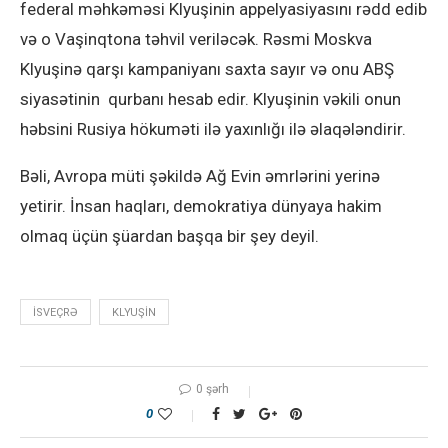
federal məhkəməsi Klyuşinin appelyasiyasını rədd edib
və o Vaşinqtona təhvil veriləcək. Rəsmi Moskva
Klyuşinə qarşı kampaniyanı saxta sayır və onu ABŞ
siyasətinin qurbanı hesab edir. Klyuşinin vəkili onun
həbsini Rusiya hökuməti ilə yaxınlığı ilə əlaqələndirir.
Bəli, Avropa müti şəkildə Ağ Evin əmrlərini yerinə
yetirir. İnsan haqları, demokratiya dünyaya hakim
olmaq üçün şüardan başqa bir şey deyil.
ISVEÇRƏ
KLYUŞIN
0 şərh
0