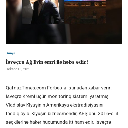
Dünya
İsveçrə Ağ Evin əmri ilə həbs edir!
Dekabr 18, 2021
QafqazTimes.com Forbes-ə istinadən xəbər verir:
İsveçrə Kreml üçün monitorinq sistemi yaratmış
Vladislav Klyuşinin Amerikaya ekstradisiyasını
təsdiqləyib. Klyuşin biznesmendir, ABŞ onu 2016-cı il
seçkilərinə haker hücumunda ittiham edir. İsveçrə