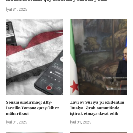
İyul 31, 2025
Sənanı sındırmaq: ABŞ-
Lavrov Suriya prezidentini
İsrailin Yəmənə qarşı kiber
Rusiya–Ərəb sammitində
müharibəsi
iştirak etməyə dəvət edib
İyul 31, 2025
İyul 31, 2025