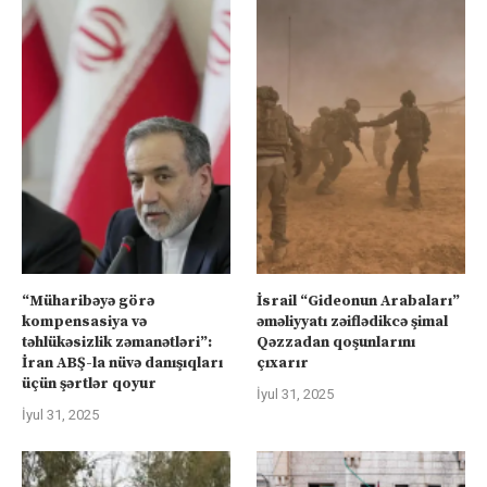
“Müharibəyə görə
İsrail “Gideonun Arabaları”
kompensasiya və
əməliyyatı zəiflədikcə şimal
təhlükəsizlik zəmanətləri”:
Qəzzadan qoşunlarını
İran ABŞ-la nüvə danışıqları
çıxarır
üçün şərtlər qoyur
İyul 31, 2025
İyul 31, 2025