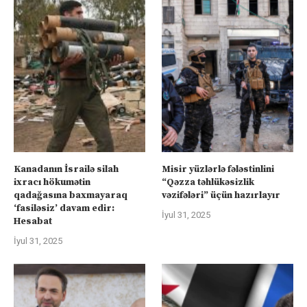
Kanadanın İsrailə silah
Misir yüzlərlə fələstinlini
ixracı hökumətin
“Qəzza təhlükəsizlik
qadağasına baxmayaraq
vəzifələri” üçün hazırlayır
‘fasiləsiz’ davam edir:
İyul 31, 2025
Hesabat
İyul 31, 2025