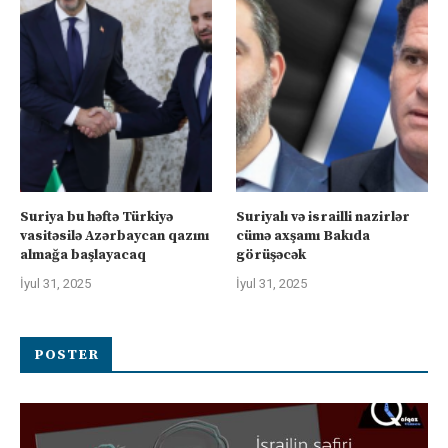
Suriya bu həftə Türkiyə
Suriyalı və israilli nazirlər
vasitəsilə Azərbaycan qazını
cümə axşamı Bakıda
almağa başlayacaq
görüşəcək
İyul 31, 2025
İyul 31, 2025
POSTER