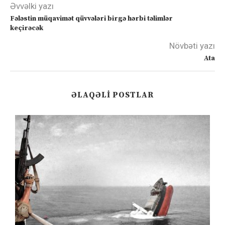
Əvvəlki yazı
Fələstin müqavimət qüvvələri birgə hərbi təlimlər
keçirəcək
Növbəti yazı
Ata
ƏLAQƏLI POSTLAR