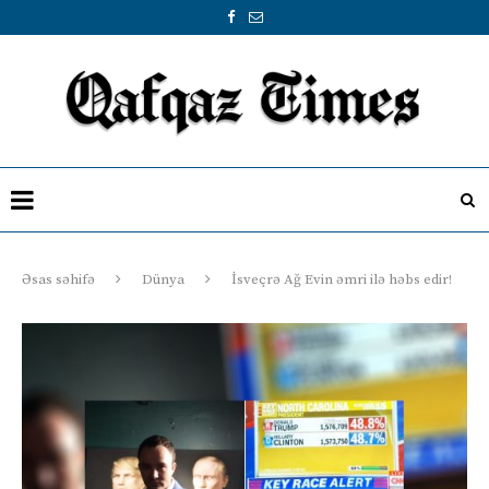
Əsas səhifə
Dünya
İsveçrə Ağ Evin əmri ilə həbs edir!