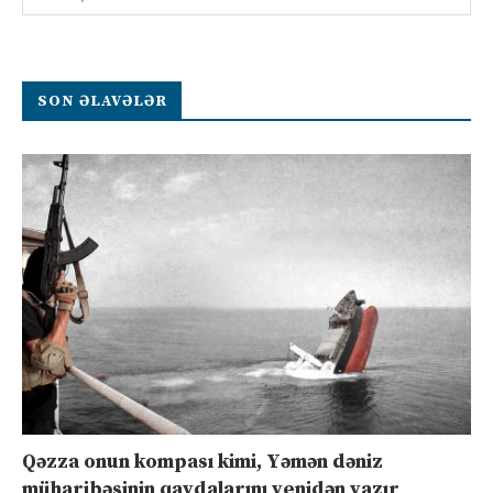
SON ƏLAVƏLƏR
Qəzza onun kompası kimi, Yəmən dəniz
müharibəsinin qaydalarını yenidən yazır