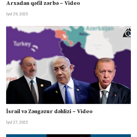
Arxadan qəfil zərbə – Video
İyul 29, 2025
İsrail və Zəngəzur dəhlizi – Video
İyul 27, 2025