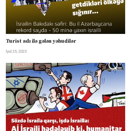
Turist adı ilə gələn yəhudilər
İyul 25, 2025