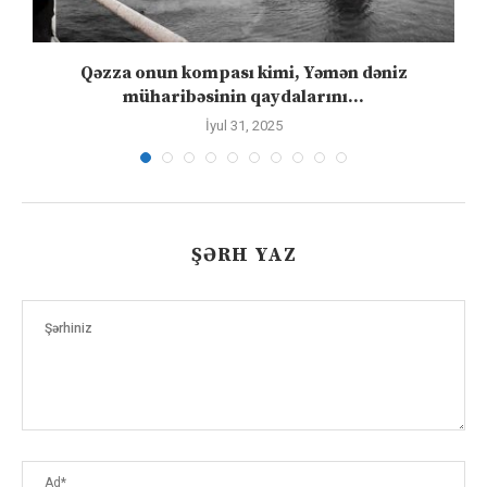
”
Qəzza onun kompası kimi, Yəmən dəniz
S
müharibəsinin qaydalarını...
İyul 31, 2025
ŞƏRH YAZ