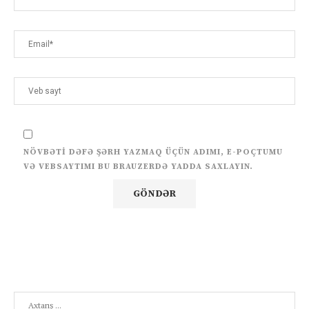
NÖVBƏTI DƏFƏ ŞƏRH YAZMAQ ÜÇÜN ADIMI, E-POÇTUMU
VƏ VEBSAYTIMI BU BRAUZERDƏ YADDA SAXLAYIN.
Search