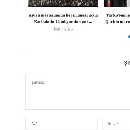
” – video
Aşura mərasiminin keçirilməsi üçün
Türkiyənin ş
Kərbəlada 12 milyondan çox...
Qərbin maraq
İyul 7, 2025
Ş