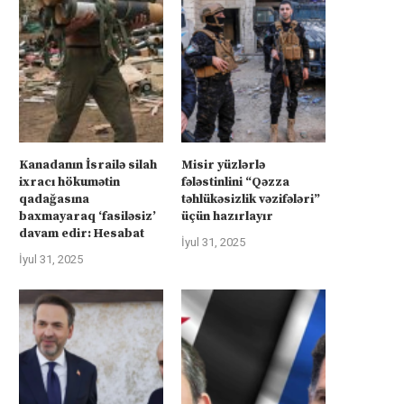
rkiyə Afrikanın neft və qazına can
Türkiyə Afrikanın neft və qazın
atır –...
atır –...
İyul 4, 2025
İyul 4, 2025
Kanadanın İsrailə silah
Misir yüzlərlə
ixracı hökumətin
fələstinlini “Qəzza
qadağasına
təhlükəsizlik vəzifələri”
baxmayaraq ‘fasiləsiz’
üçün hazırlayır
davam edir: Hesabat
İyul 31, 2025
İyul 31, 2025