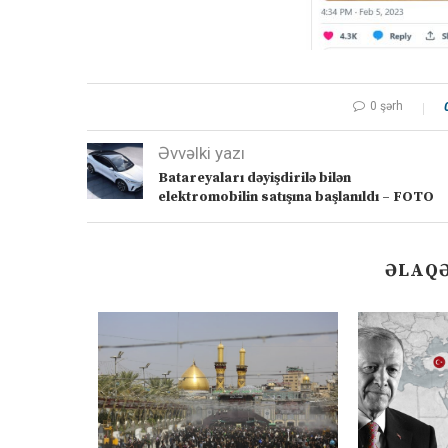
0 şərh
Əvvəlki yazı
Batareyaları dəyişdirilə bilən
elektromobilin satışına başlanıldı – FOTO
ƏLAQƏ