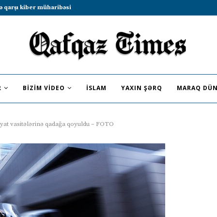
b sammitində iştirak etməyə dəvət...
R
BIZIM VIDEO
İSLAM
YAXIN ŞƏRQ
MARAQ DÜN
yyat vasitələrinə qadağa qoyuldu – FOTO