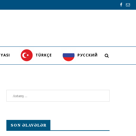
YASI
TÜRKÇE
PУССКИЙ
Search
SON ƏLAVƏLƏR