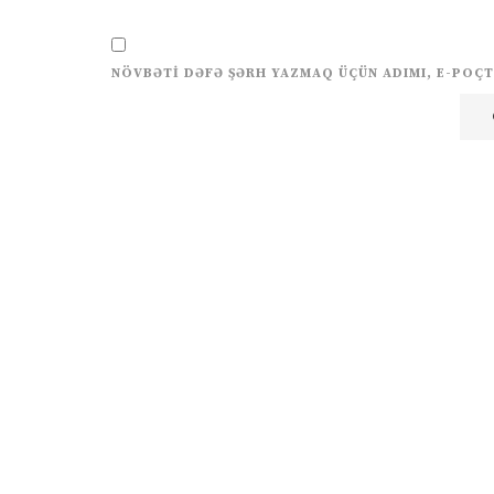
NÖVBƏTI DƏFƏ ŞƏRH YAZMAQ ÜÇÜN ADIMI, E-POÇT