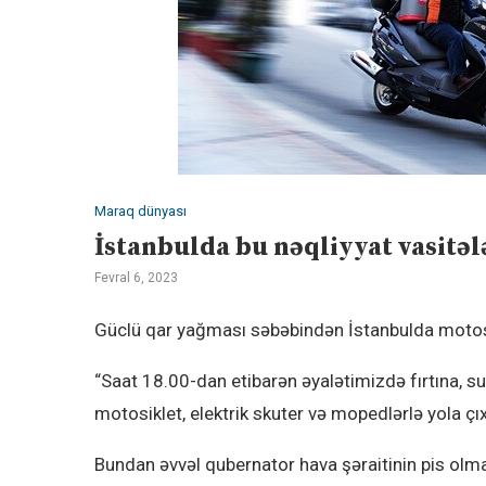
Maraq dünyası
İstanbulda bu nəqliyyat vasitə
Fevral 6, 2023
Güclü qar yağması səbəbindən İstanbulda motosi
“Saat 18.00-dan etibarən əyalətimizdə fırtına, su
motosiklet, elektrik skuter və mopedlərlə yola çı
Bundan əvvəl qubernator hava şəraitinin pis olması