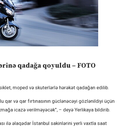
lərinə qadağa qoyuldu – FOTO
klet, moped və skuterlərlə hərəkət qadağan edilib.
lu qar və qar fırtınasının güclənəcəyi gözlənildiyi üçün
xmağa icazə verilməyəcək”, – deyə Yerlikaya bildirib.
 ilə əlaqədar İstanbul sakinlərini yerli vaxtla saat