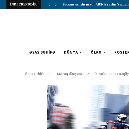
İNDİ TRENDDİR
Lavrov Suriya prezidentini Rusiya–Ərə
ƏSAS SƏHIFƏ
DÜNYA
ÖLKƏ
POSTE
Əsas səhifə
Maraq dünyası
İstanbulda bu nəqli