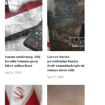
Sənanı sındırmaq: ABŞ-
Lavrov Suriya
İsrailin Yəmənə qarşı
prezidentini Rusiya–
kiber müharibəsi
Ərəb sammitində iştirak
etməyə dəvət edib
İyul 31, 2025
İyul 31, 2025