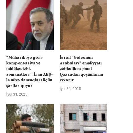
“Müharibəyə görə
İsrail “Gideonun
kompensasiya və
Arabaları” əməliyyatı
təhlükəsizlik
zəiflədikcə şimal
zəmanətləri”: İran ABŞ-
Qəzzadan qoşunlarını
la nüvə danışıqları üçün
çıxarır
şərtlər qoyur
İyul 31, 2025
İyul 31, 2025