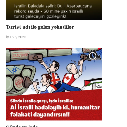
Turist adı ilə gələn yəhudilər
İyul 25, 2025