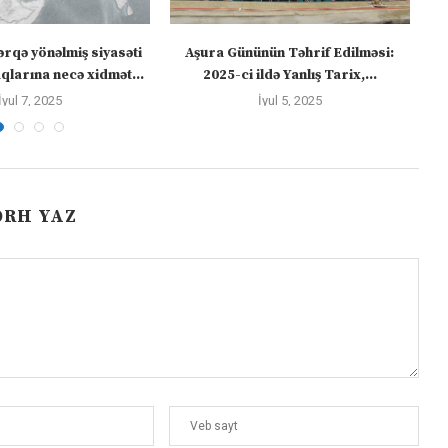
ərqə yönəlmiş siyasəti
Aşura Gününün Təhrif Edilməsi:
Tü
larına necə xidmət...
2025-ci ildə Yanlış Tarix,...
İyul 7, 2025
İyul 5, 2025
ƏRH YAZ