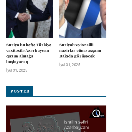
Suriya bu həftə Türkiyə
Suriyalı və israilli
vasitəsilə Azərbaycan
nazirlər cümə axşamı
qazını almağa
Bakıda görüşəcək
başlayacaq
İyul 31, 2025
İyul 31, 2025
POSTER