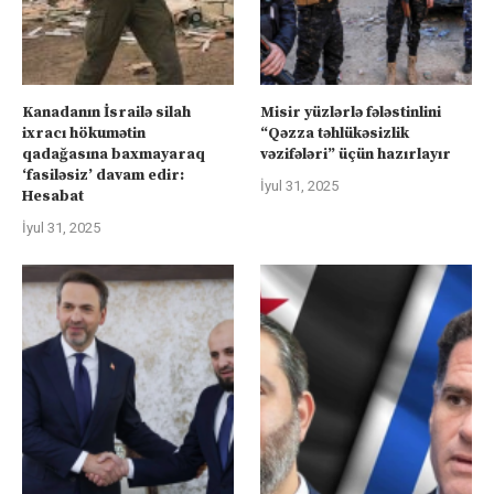
Kanadanın İsrailə silah
Misir yüzlərlə fələstinlini
ixracı hökumətin
“Qəzza təhlükəsizlik
qadağasına baxmayaraq
vəzifələri” üçün hazırlayır
‘fasiləsiz’ davam edir:
İyul 31, 2025
Hesabat
İyul 31, 2025