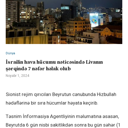
Dünya
İsrailin hava hücumu nəticəsində Livanın
şərqində 7 nəfər həlak olub
Noyabr 1, 2024
Sionist rejim qırıcıları Beyrutun cənubunda Hizbullah
hədəflərinə bir sıra hücumlar həyata keçirib.
Təsnim İnformasiya Agentliyinin məlumatına əsasən,
Beyrutda 6 gün nisbi sakitlikdən sonra bu gün səhər (1