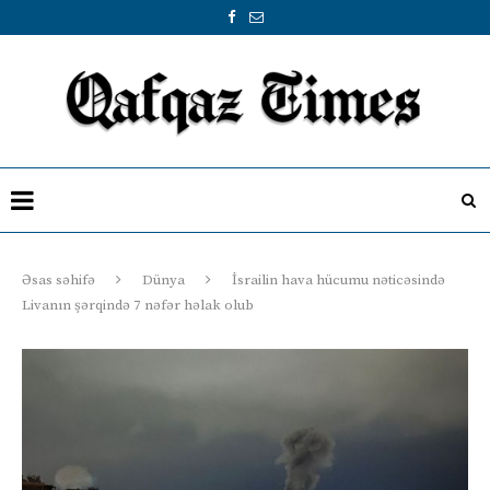
Əsas səhifə
Dünya
İsrailin hava hücumu nəticəsində
Livanın şərqində 7 nəfər həlak olub