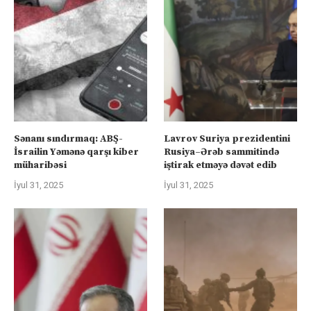
Sənanı sındırmaq: ABŞ-
Lavrov Suriya prezidentini
İsrailin Yəmənə qarşı kiber
Rusiya–Ərəb sammitində
müharibəsi
iştirak etməyə dəvət edib
İyul 31, 2025
İyul 31, 2025