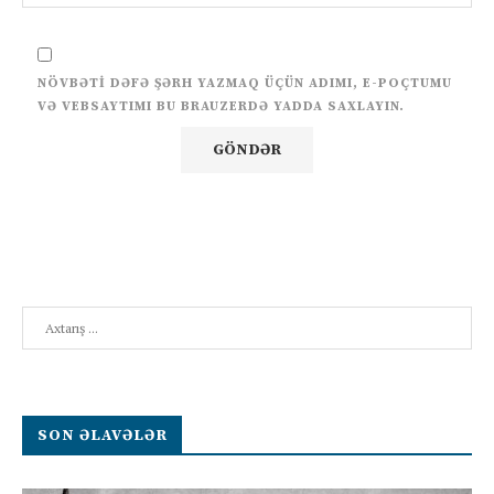
NÖVBƏTI DƏFƏ ŞƏRH YAZMAQ ÜÇÜN ADIMI, E-POÇTUMU
VƏ VEBSAYTIMI BU BRAUZERDƏ YADDA SAXLAYIN.
Search
SON ƏLAVƏLƏR