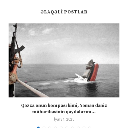
ƏLAQƏLI POSTLAR
”
Qəzza onun kompası kimi, Yəmən dəniz
S
müharibəsinin qaydalarını...
İyul 31, 2025