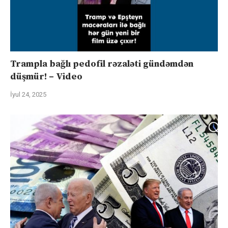
Trampla bağlı pedofil rəzaləti gündəmdən
düşmür! – Video
İyul 24, 2025