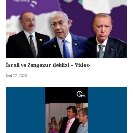
İsrail və Zəngəzur dəhlizi – Video
İyul 27, 2025