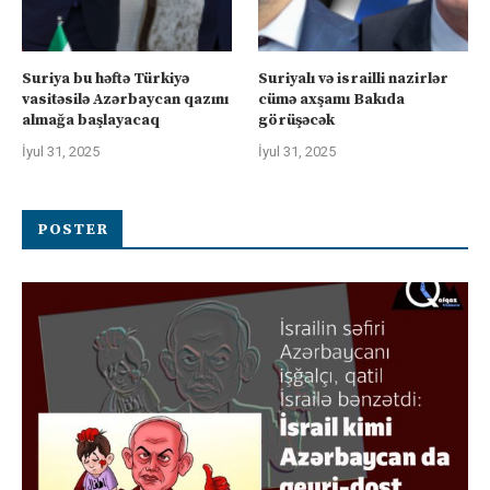
Suriya bu həftə Türkiyə
Suriyalı və israilli nazirlər
vasitəsilə Azərbaycan qazını
cümə axşamı Bakıda
almağa başlayacaq
görüşəcək
İyul 31, 2025
İyul 31, 2025
POSTER