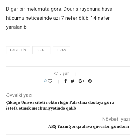
Digər bir məlumata görə, Douris rayonuna hava
hücumu nəticəsində azı 7 nəfər ölüb, 14 nəfər
yaralanıb.
FƏLƏSTIN
ISRAIL
LIVAN
0 şərh
0
Əvvəlki yazı
Çikaqo Universiteti rektorluğu Fələstinə dəstəyə görə
istefa etmək məcburiyyətində qalıb
Növbəti yazı
ABŞ Yaxın Şərqə əlavə qüvvələr göndərir