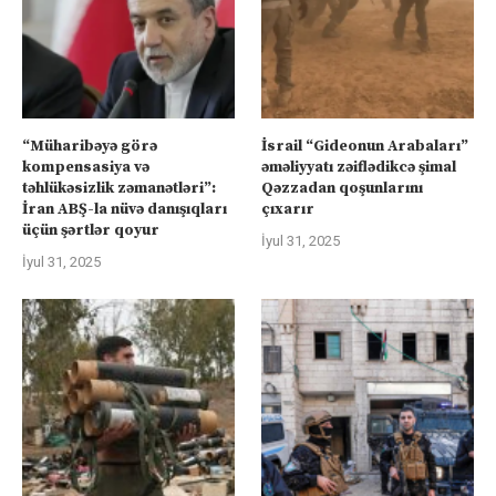
“Müharibəyə görə
İsrail “Gideonun Arabaları”
kompensasiya və
əməliyyatı zəiflədikcə şimal
təhlükəsizlik zəmanətləri”:
Qəzzadan qoşunlarını
İran ABŞ-la nüvə danışıqları
çıxarır
üçün şərtlər qoyur
İyul 31, 2025
İyul 31, 2025