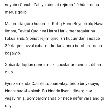
noyabr) Cənubi Zahiyə sionist rejimin 10 hücumuna
məruz qalıb.
Məlumata görə hücumlar Rəfiq Həriri Beynəlxalq Hava
limanı, Təvitəl Qədir və Harrə Hərik məntəqələrinə
fokuslanıb. Sionist rejim qırıcıları hücumdan sadəcə
30 dəqiqə əvvəl xəbərdarlıqdan sonra bombardmana
başalyıb.
Xəbərdarlıqdan sonra mülki şəxslər arasında izdiham
olub.
Eyni zamanda Cəbəlil Lobnan vilayətində bir yaşayış
binası hədəfə alınıb. Bu binada livanlı didərginlər
yaşayırmış. Bombardmanda bir neçə nəfər yaralandığı
deyilir.