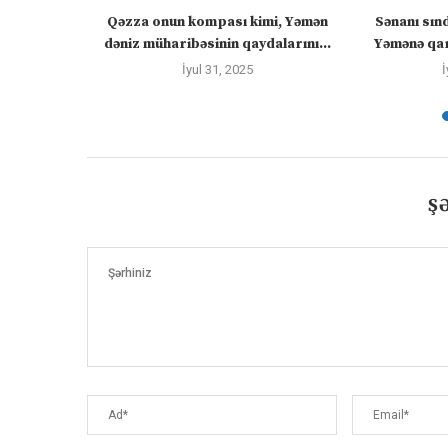
zirlər cümə
Qəzza onun kompası kimi, Yəmən
Sənanı sın
əcək:...
dəniz müharibəsinin qaydalarını...
Yəmənə qar
İyul 31, 2025
İ
Ş