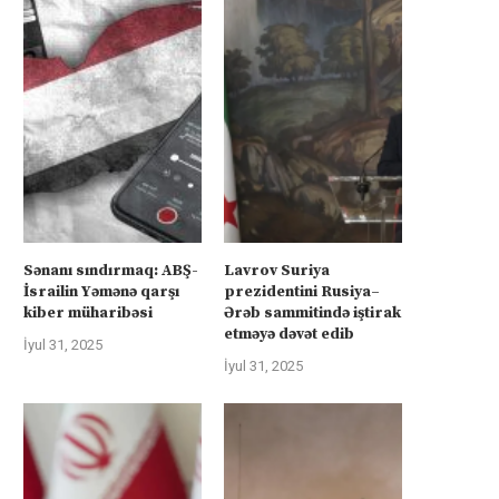
Sənanı sındırmaq: ABŞ-
Lavrov Suriya
İsrailin Yəmənə qarşı
prezidentini Rusiya–
kiber müharibəsi
Ərəb sammitində iştirak
etməyə dəvət edib
İyul 31, 2025
İyul 31, 2025