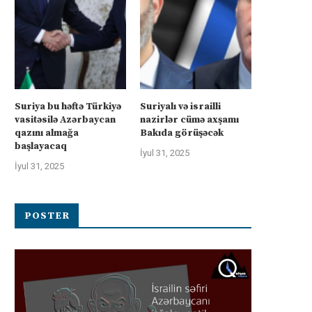
Suriya bu həftə Türkiyə
Suriyalı və israilli
vasitəsilə Azərbaycan
nazirlər cümə axşamı
qazını almağa
Bakıda görüşəcək
başlayacaq
İyul 31, 2025
İyul 31, 2025
POSTER