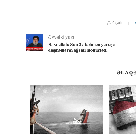
0 şərh
Əvvəlki yazı
Nəsrullah: Son 22 bəhmən yürüşü
düşmənlərin ağzını möhürlədi
ƏLAQƏ