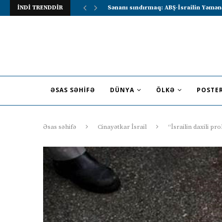
İNDİ TRENDDİR
Lavrov Suriya prezidentini Rusiya–Ərə
ƏSAS SƏHIFƏ
DÜNYA
ÖLKƏ
POSTE
Əsas səhifə
Cinayətkar İsrail
“İsrailin daxili p