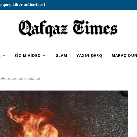
b sammitində iştirak etməyə dəvət...
R
BIZIM VIDEO
İSLAM
YAXIN ŞƏRQ
MARAQ DÜN
roblemi zamana bağlıdır”