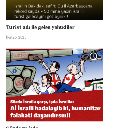
Turist adı ilə gələn yəhudilər
İyul 25, 2025