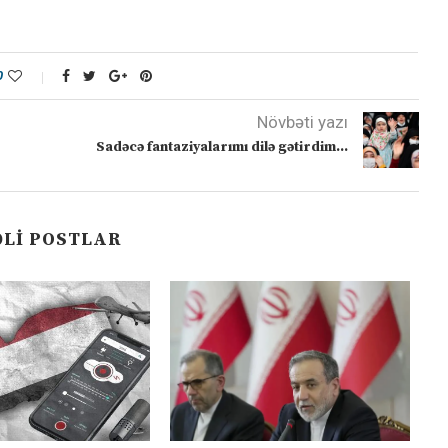
0
Növbəti yazı
Sadəcə fantaziyalarımı dilə gətirdim…
LI POSTLAR