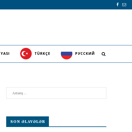
YASI
TÜRKÇE
PУССКИЙ
Search
SON ƏLAVƏLƏR