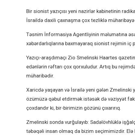
Bir sionist yazıçısı yeni nazirlər kabinetinin radik
İsraildə daxili çaxnaşma çox tezliklə müharibəyə
Təsnim İnformasiya Agentliyinin məlumatına əsas
xəbərdarlıqlarına baxmayaraq sionist rejimin iç
Yazıçı-araşdımaçı Zio Smelinski Haartes qəzetin
edənlərin rəftarı çox qorxuludur. Artıq bu rejim
müharibədir.
Xaricdə yaşayan və İsrailə yeni gələn Zmelinski
özümüzə qəbul etdirmək istəsək də vəziyyət fakti
çoxdandır ki, bir-birimizin gözünü çıxarırıq.
Zmelinski sonda vurğulayıb: Sadəlövhlüklə işğalç
təbəqəli insan olmaq da bizim seçimimizdir. El