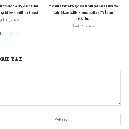
dırmaq: ABŞ-İsrailin
“Müharibəyə görə kompensasiya və
şı kiber müharibəsi
təhlükəsizlik zəmanətləri”: İran
ABŞ-la...
yul 31, 2025
İyul 31, 2025
ƏRH YAZ