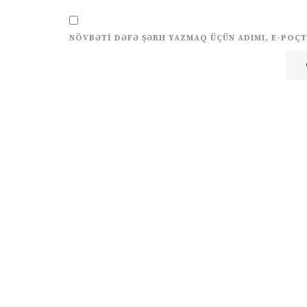
NÖVBƏTI DƏFƏ ŞƏRH YAZMAQ ÜÇÜN ADIMI, E-POÇT