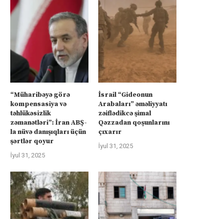
“Müharibəyə görə
İsrail “Gideonun
kompensasiya və
Arabaları” əməliyyatı
təhlükəsizlik
zəiflədikcə şimal
zəmanətləri”: İran ABŞ-
Qəzzadan qoşunlarını
la nüvə danışıqları üçün
çıxarır
şərtlər qoyur
İyul 31, 2025
İyul 31, 2025