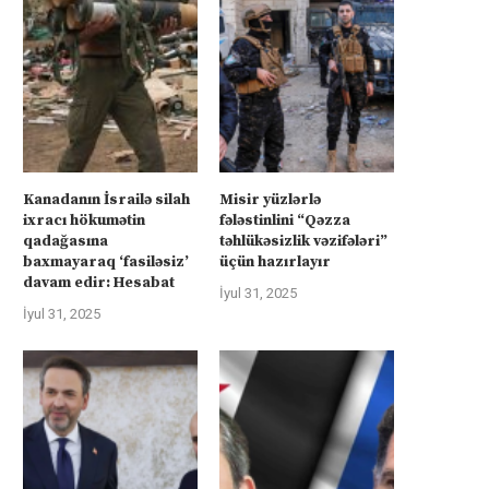
İsrail “Gideonun Arabaları”
Kanadanın İsrailə silah ixra
əməliyyatı zəiflədikcə şimal
hökumətin qadağasına baxma
Qəzzadan qoşunlarını...
‘fasiləsiz’...
İyul 31, 2025
İyul 31, 2025
Kanadanın İsrailə silah
Misir yüzlərlə
ixracı hökumətin
fələstinlini “Qəzza
qadağasına
təhlükəsizlik vəzifələri”
baxmayaraq ‘fasiləsiz’
üçün hazırlayır
davam edir: Hesabat
İyul 31, 2025
İyul 31, 2025