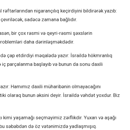
al rəftarlarından nigarançılıq keçirdiyini bildirərək yazıb:
 çevriləcək, sadəcə zamana bağlıdır.
ən, bir çox rəsmi və qeyri-rəsmi şəxslərin
 problemləri daha dərinləşməkdədir.
də çap etdirdiyi məqalədə yazır: İsraildə hökmranlıq
də iç parçalanma başlayıb və bunun da sonu daxili
 yazır: Hamımız daxili müharibənin olmayacağını
ki olaraq bunun əksini deyir. İsraildə vəhdət yoxdur. Biz
ı kimi yaşamağı seçməyimiz zəiflikdir. Yuxarı və aşağı
ə bu səbəbdən də öz vətənimizdə yadlaşmışıq.