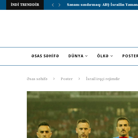
İNDİ TRENDDİR
Lavrov Suriya prezidentini Rusiya–Ərə
ƏSAS SƏHIFƏ
DÜNYA
ÖLKƏ
POSTE
Əsas səhifə
Poster
İsrail irqçi rejimdir