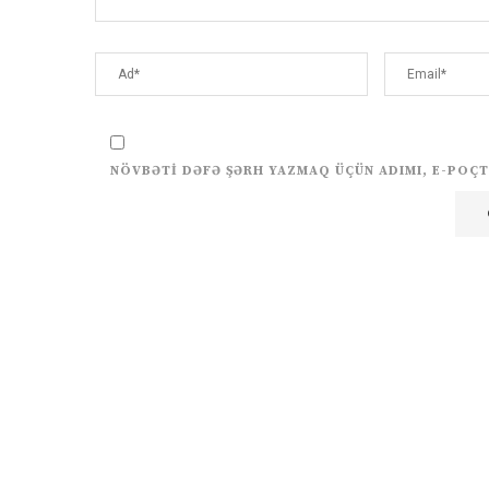
NÖVBƏTI DƏFƏ ŞƏRH YAZMAQ ÜÇÜN ADIMI, E-POÇT