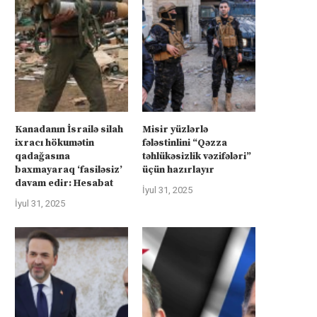
Kanadanın İsrailə silah
Misir yüzlərlə
ixracı hökumətin
fələstinlini “Qəzza
qadağasına
təhlükəsizlik vəzifələri”
baxmayaraq ‘fasiləsiz’
üçün hazırlayır
davam edir: Hesabat
İyul 31, 2025
İyul 31, 2025