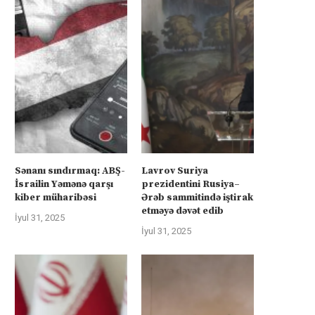
Sənanı sındırmaq: ABŞ-
Lavrov Suriya
İsrailin Yəmənə qarşı
prezidentini Rusiya–
kiber müharibəsi
Ərəb sammitində iştirak
etməyə dəvət edib
İyul 31, 2025
İyul 31, 2025