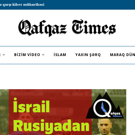
b sammitində iştirak etməyə dəvət...
R
BIZIM VIDEO
İSLAM
YAXIN ŞƏRQ
MARAQ DÜN