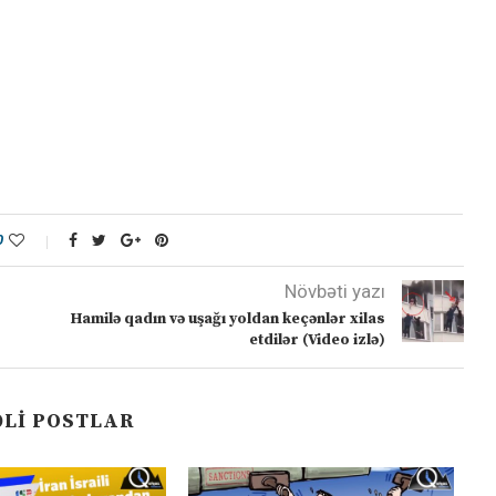
0
Növbəti yazı
Hamilə qadın və uşağı yoldan keçənlər xilas
etdilər (Video izlə)
LI POSTLAR