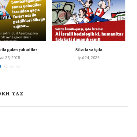
 ilə gələn yəhudilər
Sözdə və işdə
yul 25, 2025
İyul 24, 2025
ƏRH YAZ