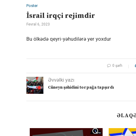
Poster
İsrail irqçi rejimdir
Fevral 6, 2023
Bu ölkədə qeyri-yəhudilərə yer yoxdur
0 şərh
Əvvəlki yazı
Cüneyn şəhidini torpağa tapşırdı
ƏLAQƏ