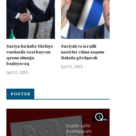
Suriya bu həftə Türkiyə
Suriyalı və israilli
vasitəsilə Azərbaycan
nazirlər cümə axşamı
qazını almağa
Bakıda görüşəcək
başlayacaq
İyul 31, 2025
İyul 31, 2025
POSTER