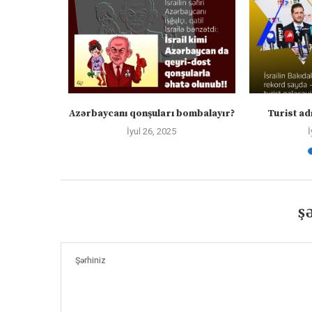
tanda
Azərbaycanı qonşuları bombalayır?
Turist adı
İyul 26, 2025
İ
Ş