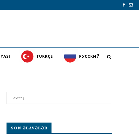
YASI
TÜRKÇE
PУССКИЙ
Search
SON ƏLAVƏLƏR