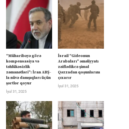
Avropa İsrailə qarşı
Bakı Kiyevin yanında
İyul 22, 2025
İyul 21, 2025
“Müharibəyə görə
İsrail “Gideonun
kompensasiya və
Arabaları” əməliyyatı
təhlükəsizlik
zəiflədikcə şimal
zəmanətləri”: İran ABŞ-
Qəzzadan qoşunlarını
la nüvə danışıqları üçün
çıxarır
şərtlər qoyur
İyul 31, 2025
İyul 31, 2025