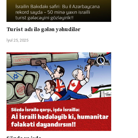
Turist adı ilə gələn yəhudilər
İyul 25, 2025