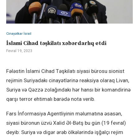
Cinayətkar İsrail
İslami Cihad təşkilatı xəbərdarlıq etdi
Fevral 19, 2023
Fələstin İslami Cihad Təşkilatı siyasi bürosu sionist
rejimin Suriyadakı cinayətlərinə reaksiya olaraq Livan,
Suriya və Qəzzə zolağındakı hər hansı bir komandirinə
qarşı terror ehtimalı barədə nota verib.
Fars İnformasiya Agentliyinin məlumatına əsasən,
siyasi büronun üzvü Xalid Əl-Bətş bu gün (19 fevral)
deyib: Suriya və digər ərəb ölkələrində işğalçı rejim