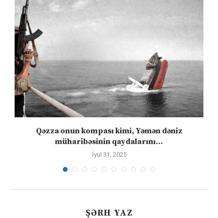
Qəzza onun kompası kimi, Yəmən dəniz
S
müharibəsinin qaydalarını...
İyul 31, 2025
ŞƏRH YAZ