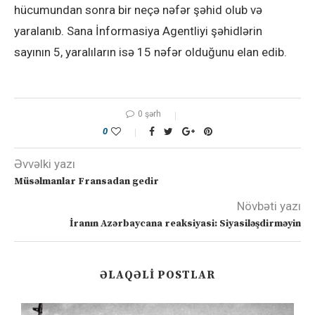
hücumundan sonra bir neçə nəfər şəhid olub və
yaralanıb. Sana İnformasiya Agentliyi şəhidlərin
sayının 5, yaralıların isə 15 nəfər olduğunu elan edib.
0 şərh
0
Əvvəlki yazı
Müsəlmanlar Fransadan gedir
Növbəti yazı
İranın Azərbaycana reaksiyasi: Siyasiləşdirməyin
ƏLAQƏLI POSTLAR