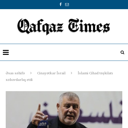
Əsas səhifə
Cinayətkar İsrail
İslami Cihad təşkilatı
xəbərdarlıq etdi