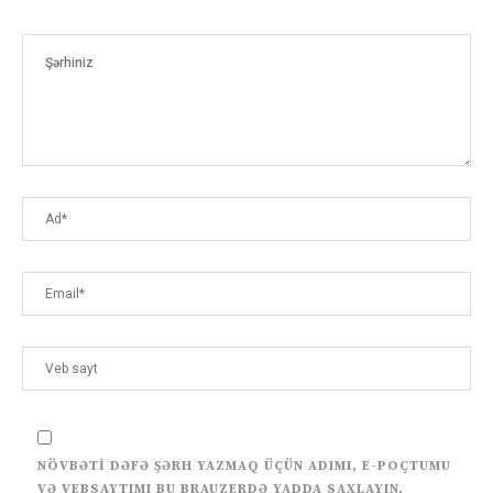
NÖVBƏTI DƏFƏ ŞƏRH YAZMAQ ÜÇÜN ADIMI, E-POÇTUMU
VƏ VEBSAYTIMI BU BRAUZERDƏ YADDA SAXLAYIN.