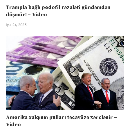
Trampla bağlı pedofil rəzaləti gündəmdən
düşmür! – Video
İyul 24, 2025
Amerika xalqının pulları təcavüzə xərclənir –
Video