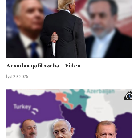
Arxadan qəfil zərbə – Video
İyul 29, 2025