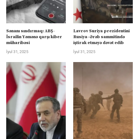
Sənanı sındırmaq: ABŞ-
Lavrov Suriya prezidentini
İsrailin Yəmənə qarşı kiber
Rusiya–Ərəb sammitində
müharibəsi
iştirak etməyə dəvət edib
İyul 31, 2025
İyul 31, 2025