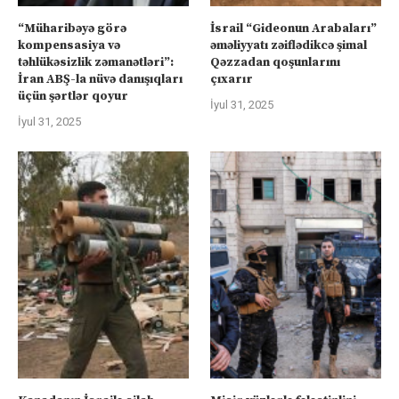
“Müharibəyə görə
İsrail “Gideonun Arabaları”
kompensasiya və
əməliyyatı zəiflədikcə şimal
təhlükəsizlik zəmanətləri”:
Qəzzadan qoşunlarını
İran ABŞ-la nüvə danışıqları
çıxarır
üçün şərtlər qoyur
İyul 31, 2025
İyul 31, 2025