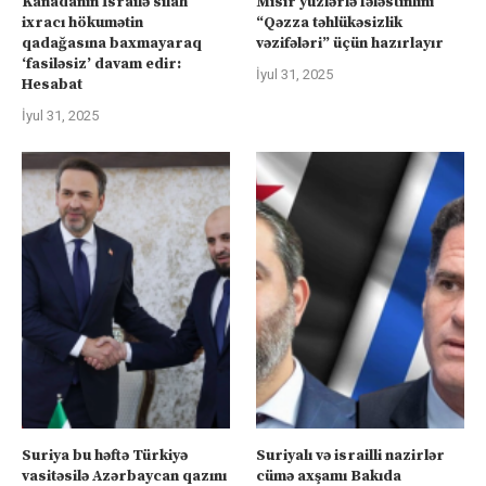
Kanadanın İsrailə silah
Misir yüzlərlə fələstinlini
ixracı hökumətin
“Qəzza təhlükəsizlik
qadağasına baxmayaraq
vəzifələri” üçün hazırlayır
‘fasiləsiz’ davam edir:
İyul 31, 2025
Hesabat
İyul 31, 2025
Suriya bu həftə Türkiyə
Suriyalı və israilli nazirlər
vasitəsilə Azərbaycan qazını
cümə axşamı Bakıda