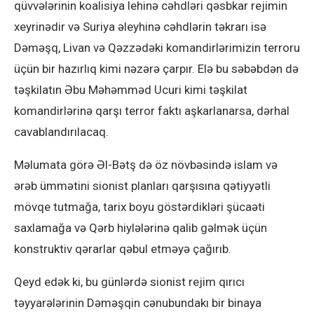
qüvvələrinin koalisiya lehinə cəhdləri qəsbkar rejimin
xeyrinədir və Suriya əleyhinə cəhdlərin təkrarı isə
Dəməşq, Livan və Qəzzədəki komandirlərimizin terroru
üçün bir hazırlıq kimi nəzərə çarpır. Elə bu səbəbdən də
təşkilatın Əbu Məhəmməd Ucuri kimi təşkilat
komandirlərinə qarşı terror faktı aşkarlanarsa, dərhal
cavablandırılacaq.
Məlumata görə Əl-Bətş də öz növbəsində islam və
ərəb ümmətini sionist planları qarşısına qətiyyətli
mövqe tutmağa, tarix boyu göstərdikləri şücaəti
saxlamağa və Qərb hiylələrinə qalib gəlmək üçün
konstruktiv qərarlar qəbul etməyə çağırıb.
Qeyd edək ki, bu günlərdə sionist rejim qırıcı
təyyarələrinin Dəməşqin cənubundakı bir binaya