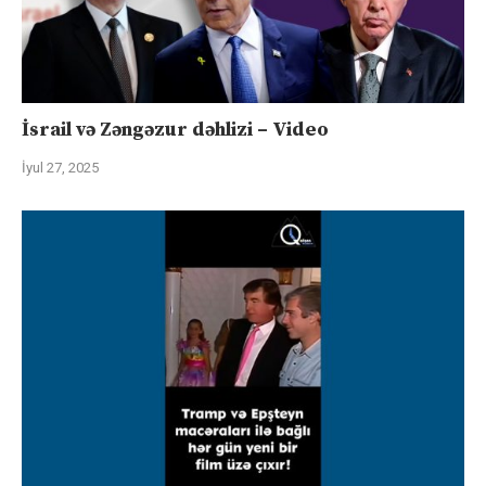
İsrail və Zəngəzur dəhlizi – Video
İyul 27, 2025