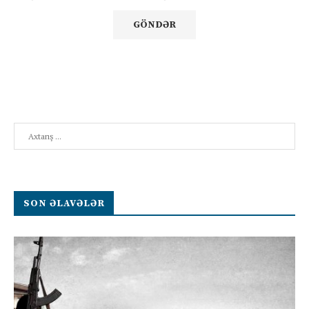
Search
SON ƏLAVƏLƏR