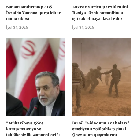
Sənanı sındırmaq: ABŞ-
Lavrov Suriya prezidentini
İsrailin Yəmənə qarşı kiber
Rusiya–Ərəb sammitində
müharibəsi
iştirak etməyə dəvət edib
İyul 31, 2025
İyul 31, 2025
“Müharibəyə görə
İsrail “Gideonun Arabaları”
kompensasiya və
əməliyyatı zəiflədikcə şimal
təhlükəsizlik zəmanətləri”:
Qəzzadan qoşunlarını