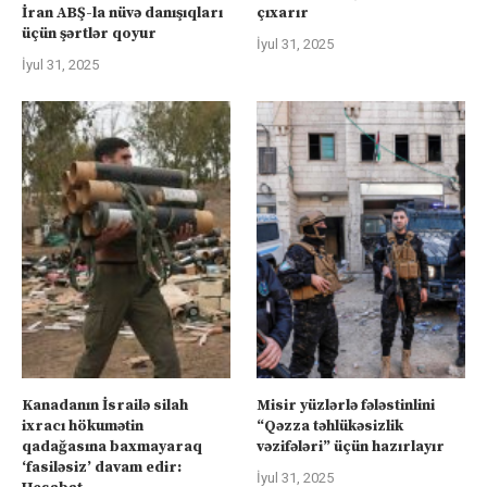
İran ABŞ-la nüvə danışıqları
çıxarır
üçün şərtlər qoyur
İyul 31, 2025
İyul 31, 2025
Kanadanın İsrailə silah
Misir yüzlərlə fələstinlini
ixracı hökumətin
“Qəzza təhlükəsizlik
qadağasına baxmayaraq
vəzifələri” üçün hazırlayır
‘fasiləsiz’ davam edir:
İyul 31, 2025