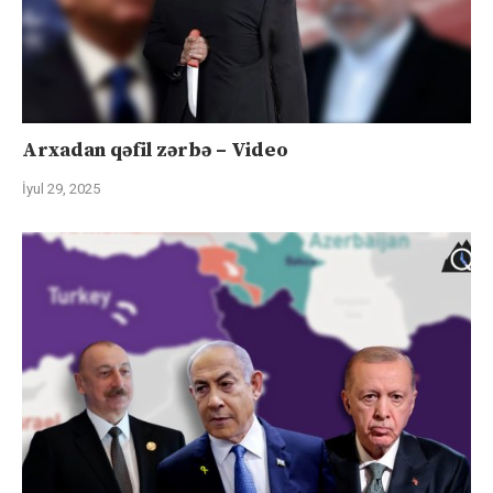
Arxadan qəfil zərbə – Video
İyul 29, 2025