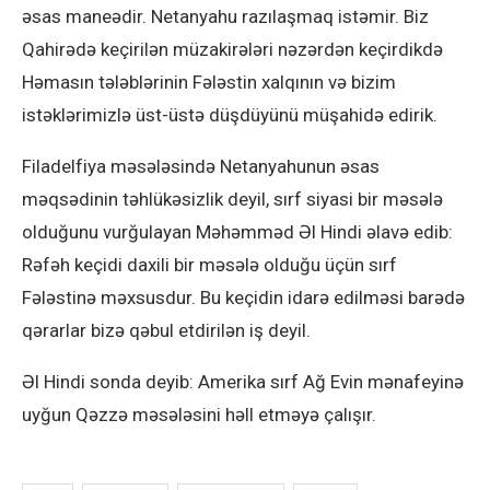
əsas maneədir. Netanyahu razılaşmaq istəmir. Biz
Qahirədə keçirilən müzakirələri nəzərdən keçirdikdə
Həmasın tələblərinin Fələstin xalqının və bizim
istəklərimizlə üst-üstə düşdüyünü müşahidə edirik.
Filadelfiya məsələsində Netanyahunun əsas
məqsədinin təhlükəsizlik deyil, sırf siyasi bir məsələ
olduğunu vurğulayan Məhəmməd Əl Hindi əlavə edib:
Rəfəh keçidi daxili bir məsələ olduğu üçün sırf
Fələstinə məxsusdur. Bu keçidin idarə edilməsi barədə
qərarlar bizə qəbul etdirilən iş deyil.
Əl Hindi sonda deyib: Amerika sırf Ağ Evin mənafeyinə
uyğun Qəzzə məsələsini həll etməyə çalışır.