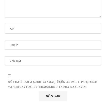
NÖVBƏTI DƏFƏ ŞƏRH YAZMAQ ÜÇÜN ADIMI, E-POÇTUMU
VƏ VEBSAYTIMI BU BRAUZERDƏ YADDA SAXLAYIN.