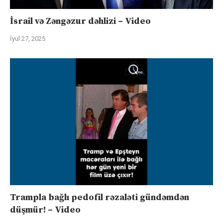
İsrail və Zəngəzur dəhlizi – Video
İyul 27, 2025
Trampla bağlı pedofil rəzaləti gündəmdən
düşmür! – Video