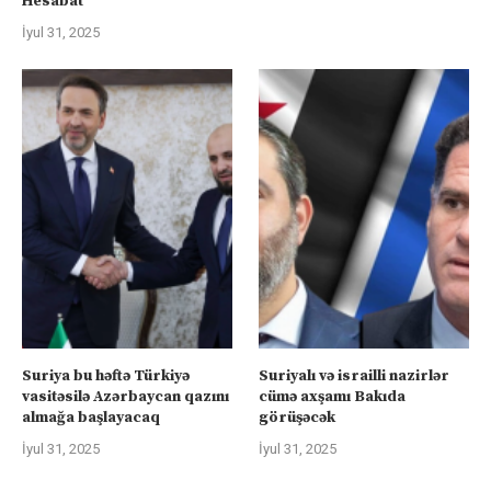
Hesabat
İyul 31, 2025
Suriya bu həftə Türkiyə
Suriyalı və israilli nazirlər
vasitəsilə Azərbaycan qazını
cümə axşamı Bakıda
almağa başlayacaq
görüşəcək
İyul 31, 2025
İyul 31, 2025