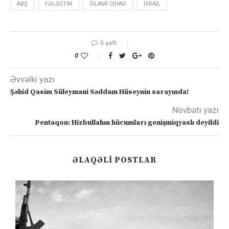
ABŞ
FƏLƏSTIN
ISLAMI CIHAD
ISRAIL
0 şərh
0
Əvvəlki yazı
Şəhid Qasim Süleymani Səddam Hüseynin sarayında!
Növbəti yazı
Pentaqon: Hizbullahın hücumları genişmiqyaslı deyildi
ƏLAQƏLI POSTLAR