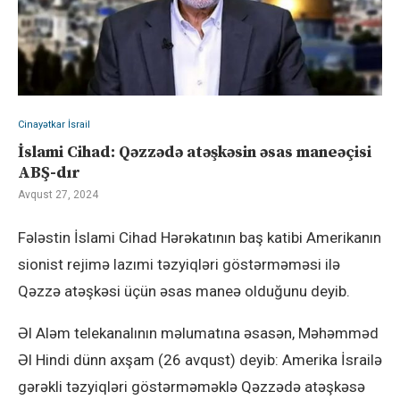
Cinayətkar İsrail
İslami Cihad: Qəzzədə atəşkəsin əsas maneəçisi
ABŞ-dır
Avqust 27, 2024
Fələstin İslami Cihad Hərəkatının baş katibi Amerikanın
sionist rejimə lazımi təzyiqləri göstərməməsi ilə
Qəzzə atəşkəsi üçün əsas maneə olduğunu deyib.
Əl Aləm telekanalının məlumatına əsasən, Məhəmməd
Əl Hindi dünn axşam (26 avqust) deyib: Amerika İsrailə
gərəkli təzyiqləri göstərməməklə Qəzzədə atəşkəsə