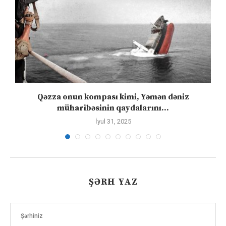
Qəzza onun kompası kimi, Yəmən dəniz
S
müharibəsinin qaydalarını...
İyul 31, 2025
ŞƏRH YAZ