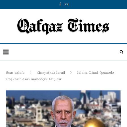
Əsas səhifə
Cinayətkar İsrail
İslami Cihad: Qəzzədə
atəşkəsin əsas maneəçisi ABŞ-dır