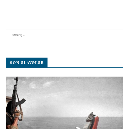
Search
SON ƏLAVƏLƏR