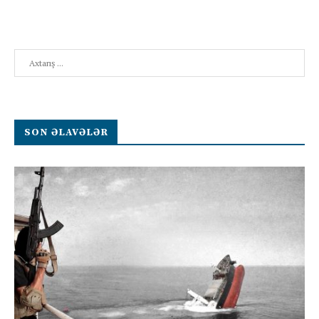
Search
SON ƏLAVƏLƏR