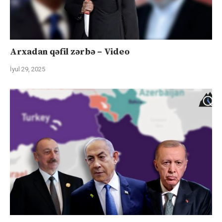
Arxadan qəfil zərbə – Video
İyul 29, 2025