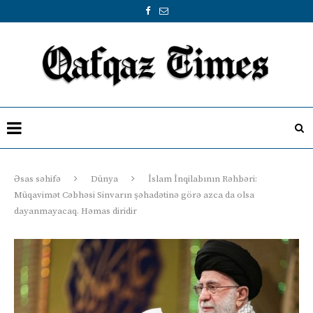
Əsas səhifə
Dünya
İslam İnqilabının Rəhbəri:
Müqavimət Cəbhəsi Sinvarın şəhadətinə görə azca da olsa
dayanmayacaq. Həmas diridir