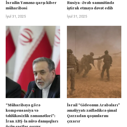
İsrailin Yəmənə qarşı kiber
Rusiya–Ərəb sammitində
müharibəsi
iştirak etməyə dəvət edib
İyul 31, 2025
İyul 31, 2025
“Müharibəyə görə
İsrail “Gideonun Arabaları”
kompensasiya və
əməliyyatı zəiflədikcə şimal
təhlükəsizlik zəmanətləri”:
Qəzzadan qoşunlarını
İran ABŞ-la nüvə danışıqları
çıxarır
üçün şərtlər qoyur