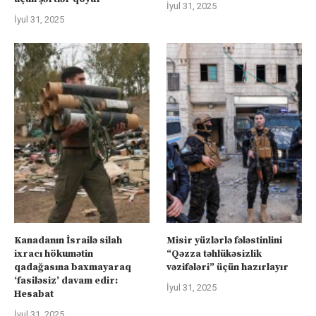
İyul 31, 2025
İyul 31, 2025
Kanadanın İsrailə silah
Misir yüzlərlə fələstinlini
ixracı hökumətin
“Qəzza təhlükəsizlik
qadağasına baxmayaraq
vəzifələri” üçün hazırlayır
‘fasiləsiz’ davam edir:
İyul 31, 2025
Hesabat
İyul 31, 2025