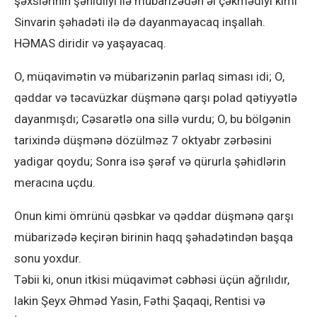
şəxslərinin şəhidliyi ilə mübarizədən əl çəkmədiyi kimi
Sinvarin şəhadəti ilə də dayanmayacaq inşallah.
HƏMAS diridir və yaşayacaq.
O, müqavimətin və mübarizənin parlaq siması idi; O,
qəddar və təcavüzkar düşmənə qarşı polad qətiyyətlə
dayanmışdı; Cəsarətlə ona sillə vurdu; O, bu bölgənin
tarixində düşmənə dözülməz 7 oktyabr zərbəsini
yadigar qoydu; Sonra isə şərəf və qürurla şəhidlərin
meracına uçdu.
Onun kimi ömrünü qəsbkar və qəddar düşmənə qarşı
mübarizədə keçirən birinin haqq şəhadətindən başqa
sonu yoxdur.
Təbii ki, onun itkisi müqavimət cəbhəsi üçün ağrılıdır,
lakin Şeyx Əhməd Yasin, Fəthi Şaqaqi, Rentisi və