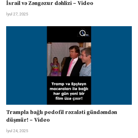
İsrail və Zəngəzur dəhlizi – Video
İyul 27, 2025
Trampla bağlı pedofil rəzaləti gündəmdən
düşmür! – Video
İyul 24, 2025