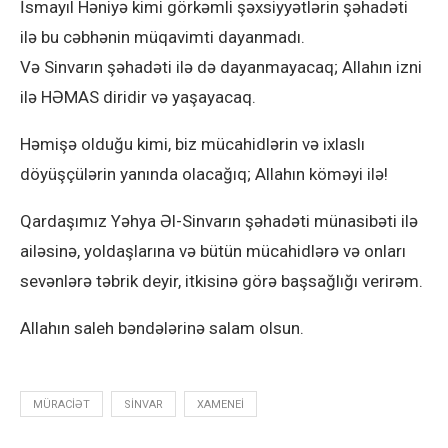
İsmayıl Həniyə kimi görkəmli şəxsiyyətlərin şəhadəti
ilə bu cəbhənin müqavimti dayanmadı.
Və Sinvarın şəhadəti ilə də dayanmayacaq; Allahın izni
ilə HƏMAS diridir və yaşayacaq.
Həmişə olduğu kimi, biz mücahidlərin və ixlaslı
döyüşçülərin yanında olacağıq; Allahın köməyi ilə!
Qardaşımız Yəhya Əl-Sinvarın şəhadəti münasibəti ilə
ailəsinə, yoldaşlarına və bütün mücahidlərə və onları
sevənlərə təbrik deyir, itkisinə görə başsağlığı verirəm.
Allahın saleh bəndələrinə salam olsun.
MÜRACIƏT
SINVAR
XAMENEI