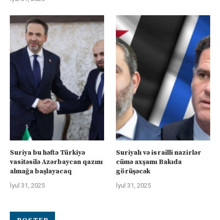
Suriya bu həftə Türkiyə
Suriyalı və israilli nazirlər
vasitəsilə Azərbaycan qazını
cümə axşamı Bakıda
almağa başlayacaq
görüşəcək
İyul 31, 2025
İyul 31, 2025