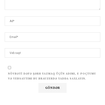
NÖVBƏTI DƏFƏ ŞƏRH YAZMAQ ÜÇÜN ADIMI, E-POÇTUMU
VƏ VEBSAYTIMI BU BRAUZERDƏ YADDA SAXLAYIN.