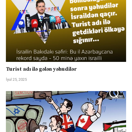
Turist adı ilə gələn yəhudilər
İyul 25, 2025