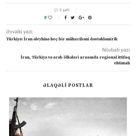
0 şərh
0
Əvvəlki yazı
Türkiyə: İran əleyhinə heç bir müharibəni dəstəkləmirik
Növbəti yazı
İran, Türkiyə və ərəb ölkələri arasında regional ittifaq
ehtimalı
ƏLAQƏLI POSTLAR