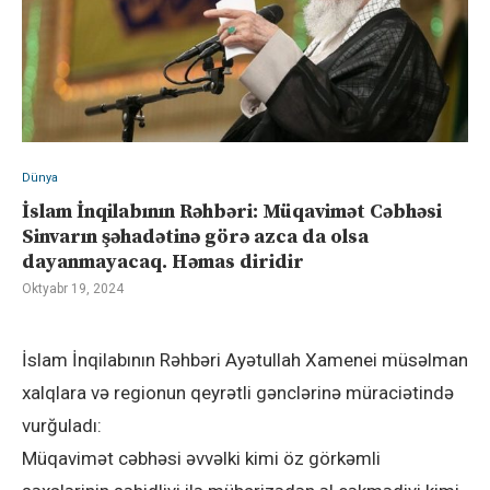
Dünya
İslam İnqilabının Rəhbəri: Müqavimət Cəbhəsi
Sinvarın şəhadətinə görə azca da olsa
dayanmayacaq. Həmas diridir
Oktyabr 19, 2024
İslam İnqilabının Rəhbəri Ayətullah Xamenei müsəlman
xalqlara və regionun qeyrətli gənclərinə müraciətində
vurğuladı:
Müqavimət cəbhəsi əvvəlki kimi öz görkəmli