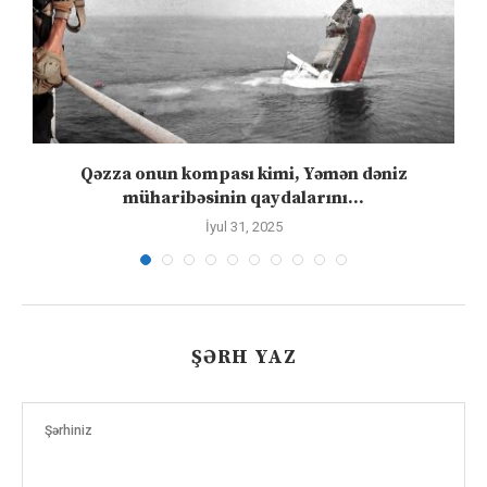
”
Qəzza onun kompası kimi, Yəmən dəniz
S
müharibəsinin qaydalarını...
İyul 31, 2025
ŞƏRH YAZ