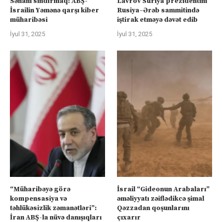
Sənanı sındırmaq: ABŞ-
Lavrov Suriya prezidentini
İsrailin Yəmənə qarşı kiber
Rusiya–Ərəb sammitində
müharibəsi
iştirak etməyə dəvət edib
İyul 31, 2025
İyul 31, 2025
“Müharibəyə görə
İsrail “Gideonun Arabaları”
kompensasiya və
əməliyyatı zəiflədikcə şimal
təhlükəsizlik zəmanətləri”:
Qəzzadan qoşunlarını
İran ABŞ-la nüvə danışıqları
çıxarır