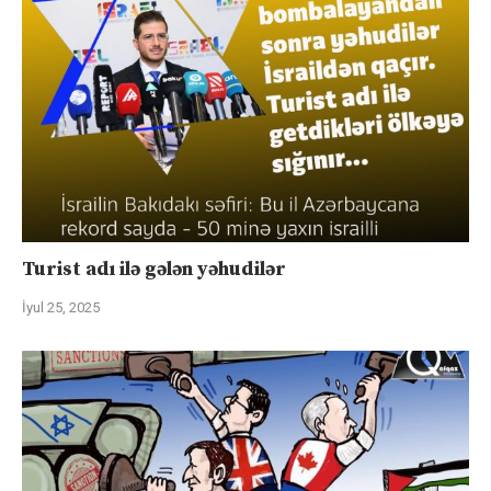
Turist adı ilə gələn yəhudilər
İyul 25, 2025