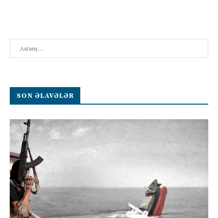
Search
SON ƏLAVƏLƏR