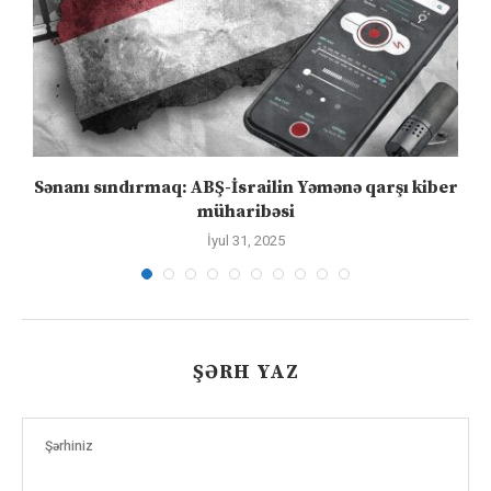
..
Sənanı sındırmaq: ABŞ-İsrailin Yəmənə qarşı kiber
müharibəsi
İyul 31, 2025
ŞƏRH YAZ