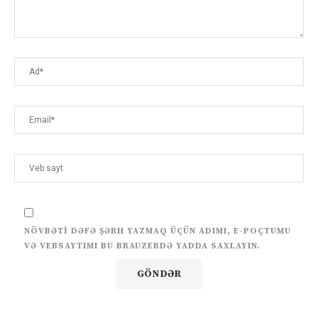
NÖVBƏTI DƏFƏ ŞƏRH YAZMAQ ÜÇÜN ADIMI, E-POÇTUMU
VƏ VEBSAYTIMI BU BRAUZERDƏ YADDA SAXLAYIN.