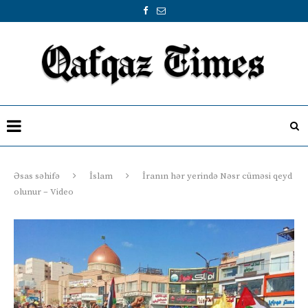
Əsas səhifə
İslam
İranın hər yerində Nəsr cüməsi qeyd
olunur – Video