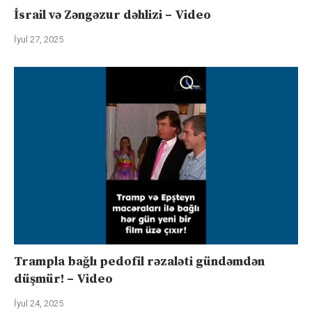
İsrail və Zəngəzur dəhlizi – Video
İyul 27, 2025
Trampla bağlı pedofil rəzaləti gündəmdən
düşmür! – Video
İyul 24, 2025