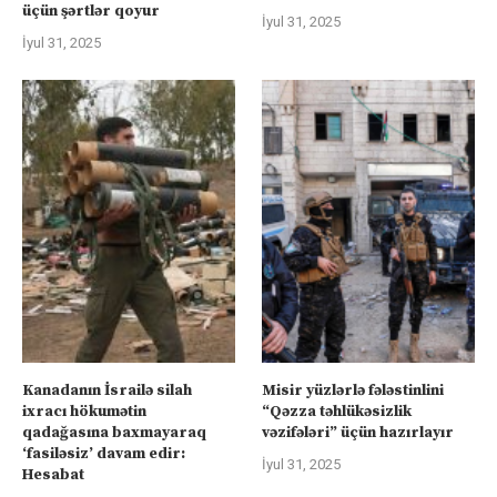
üçün şərtlər qoyur
İyul 31, 2025
İyul 31, 2025
Kanadanın İsrailə silah
Misir yüzlərlə fələstinlini
ixracı hökumətin
“Qəzza təhlükəsizlik
qadağasına baxmayaraq
vəzifələri” üçün hazırlayır
‘fasiləsiz’ davam edir:
İyul 31, 2025
Hesabat