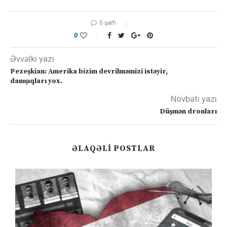
0 şərh
0
Əvvəlki yazı
Pezeşkian: Amerika bizim devrilməmizi istəyir,
danışıqları yox.
Növbəti yazı
Düşmən dronları
ƏLAQƏLI POSTLAR