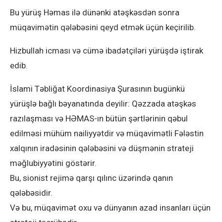
Bu yürüş Həmas ilə dünənki atəşkəsdən sonra
müqavimətin qələbəsini qeyd etmək üçün keçirilib.
Hizbullah icması və cümə ibadətçiləri yürüşdə iştirak
edib.
İslami Təbliğat Koordinasiya Şurasının bugünkü
yürüşlə bağlı bəyanatında deyilir: Qəzzada atəşkəs
razılaşması və HƏMAS-ın bütün şərtlərinin qəbul
edilməsi mühüm nailiyyətdir və müqavimətli Fələstin
xalqının iradəsinin qələbəsini və düşmənin strateji
məğlubiyyətini göstərir.
Bu, sionist rejimə qarşı qılınc üzərində qanın
qələbəsidir.
Və bu, müqavimət oxu və dünyanın azad insanları üçün