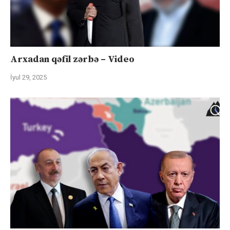
Arxadan qəfil zərbə – Video
İyul 29, 2025