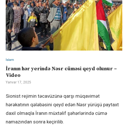
İslam
İranın hər yerində Nəsr cüməsi qeyd olunur –
Video
Yanvar 17, 2025
Sionist rejimin təcavüzünə qarşı müqavimət
hərəkatının qələbəsini qeyd edən Nəsr yürüşü paytaxt
daxil olmaqla İranın müxtəlif şəhərlərində cümə
namazından sonra keçirilib.