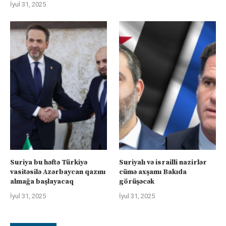
İyul 31, 2025
Suriya bu həftə Türkiyə
Suriyalı və israilli nazirlər
vasitəsilə Azərbaycan qazını
cümə axşamı Bakıda
almağa başlayacaq
görüşəcək
İyul 31, 2025
İyul 31, 2025