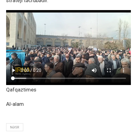
strateji təcrübədir.
Qafqaztimes
Al-alam
NƏSR