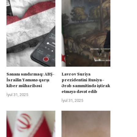
Sənanı sındırmaq: ABŞ-
Lavrov Suriya
İsrailin Yəmənə qarşı
prezidentini Rusiya–
kiber müharibəsi
Ərəb sammitində iştirak
etməyə dəvət edib
İyul 31, 2025
İyul 31, 2025