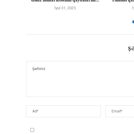
ayacaq” –
dəniz müharibəsinin qaydalarını...
Yəmənə qar
İyul 31, 2025
İ
Ş