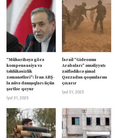
“Müharibəyə görə
İsrail “Gideonun
kompensasiya və
Arabaları” əməliyyatı
təhlükəsizlik
zəiflədikcə şimal
zəmanətləri”: İran ABŞ-
Qəzzadan qoşunlarını
la nüvə danışıqları üçün
çıxarır
şərtlər qoyur
İyul 31, 2025
İyul 31, 2025