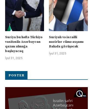
təhlükəsizlik zəmanətləri”: İran
əməliyyatı zəiflədikcə şima
ABŞ-la...
Qəzzadan qoşunlarını...
İyul 31, 2025
İyul 31, 2025
Suriya bu həftə Türkiyə
Suriyalı və israilli
vasitəsilə Azərbaycan
nazirlər cümə axşamı
qazını almağa
Bakıda görüşəcək
başlayacaq
İyul 31, 2025
İyul 31, 2025
POSTER