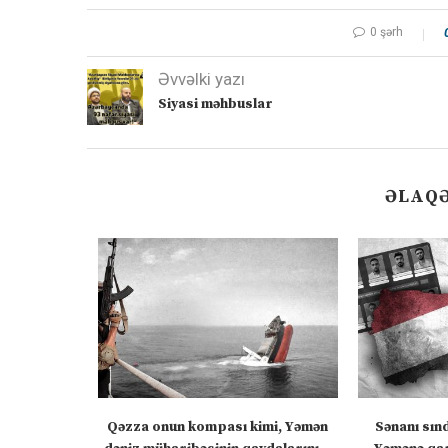
0 şərh
Əvvəlki yazı
Siyasi məhbuslar
ƏLAQƏ
ızlanmadan
Qəzza onun kompası kimi, Yəmən
Sənanı sın