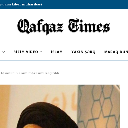
b sammitində iştirak etməyə dəvət...
R
BIZIM VIDEO
İSLAM
YAXIN ŞƏRQ
MARAQ DÜN
Həsənlinin anım mərasimi keçirildi