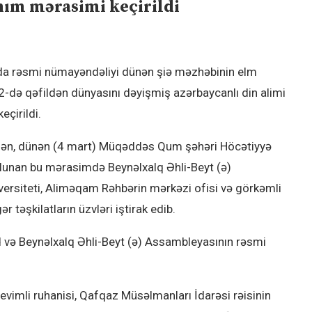
nım mərasimi keçirildi
da rəsmi nümayəndəliyi dünən şiə məzhəbinin elm
də qəfildən dünyasını dəyişmiş azərbaycanlı din alimi
eçirildi.
sən, dünən (4 mart) Müqəddəs Qum şəhəri Höcətiyyə
lunan bu mərasimdə Beynəlxalq Əhli-Beyt (ə)
ersiteti, Aliməqam Rəhbərin mərkəzi ofisi və görkəmli
 təşkilatların üzvləri iştirak edib.
və Beynəlxalq Əhli-Beyt (ə) Assambleyasının rəsmi
vimli ruhanisi, Qafqaz Müsəlmanları İdarəsi rəisinin