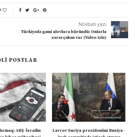
0
Növbəti yazı
Türkiyədə gəmi alovlara büründü: Onlarla
zərərçəkən var (Video izlə)
LI POSTLAR
dırmaq: ABŞ-İsrailin
Lavrov Suriya prezidentini Rusiya–
“M