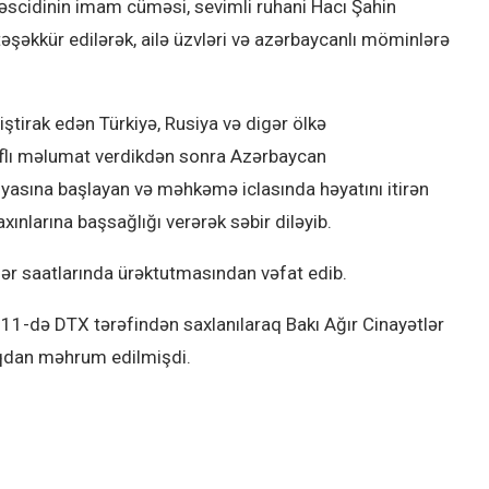
scidinin imam cüməsi, sevimli ruhani Hacı Şahin
əşəkkür edilərək, ailə üzvləri və azərbaycanlı möminlərə
tirak edən Türkiyə, Rusiya və digər ölkə
aflı məlumat verdikdən sonra Azərbaycan
yasına başlayan və məhkəmə iclasında həyatını itirən
ınlarına başsağlığı verərək səbir diləyib.
hər saatlarında ürəktutmasından vəfat edib.
n 11-də DTX tərəfindən saxlanılaraq Bakı Ağır Cinayətlər
qdan məhrum edilmişdi.