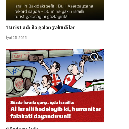
Turist adı ilə gələn yəhudilər
İyul 25, 2025