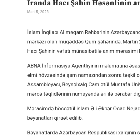
İranda Hacı Şahin Həsənlinin a
Mart 5, 2023
İslam İnqilabı Aliməqam Rəhbərinin Azərbaycan
mərkəzi olan müqəddəs Qum şəhərində, Martın 2-
Hacı Şahinin vəfatı münasibətilə anım mərasimi k
ABNA İnformasiya Agentliyinin məlumatına əsa
elmi hövzəsində şam namazından sonra təşkil o
Assambleyası, Beynəlxalq Camiətül Mustafa Univ
mərcə təqlidlərinin nümayəndələri ilə bərabər digər
Mərasimdə höccətül islam Əli Əkbər Ocaq Nejad 
bəyanatları qiraət edilib.
Bəyanatlarda Azərbaycan Respublikası xalqının se