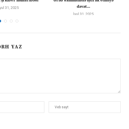
şı kiber müharibəsi
Ərəb sammitində iştirak etməyə
dəvət...
yul 31, 2025
İyul 31, 2025
ƏRH YAZ