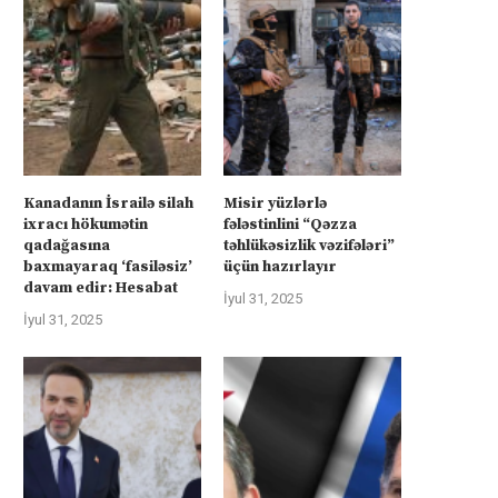
Kanadanın İsrailə silah
Misir yüzlərlə
ixracı hökumətin
fələstinlini “Qəzza
qadağasına
təhlükəsizlik vəzifələri”
baxmayaraq ‘fasiləsiz’
üçün hazırlayır
davam edir: Hesabat
İyul 31, 2025
İyul 31, 2025
üharibəyə görə kompensasiya və
İsrail “Gideonun Arabalar