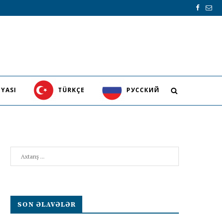
YASI
TÜRKÇE
PУССКИЙ
Search
SON ƏLAVƏLƏR