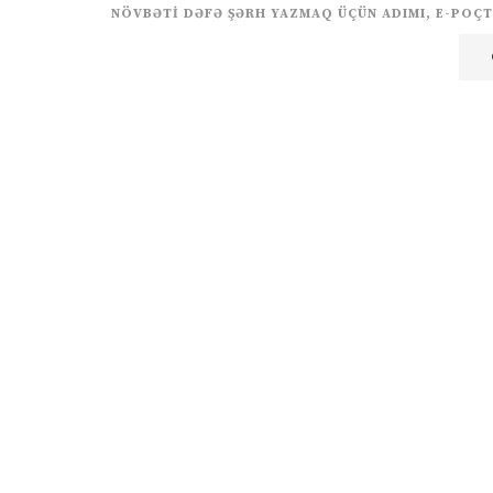
NÖVBƏTI DƏFƏ ŞƏRH YAZMAQ ÜÇÜN ADIMI, E-POÇT