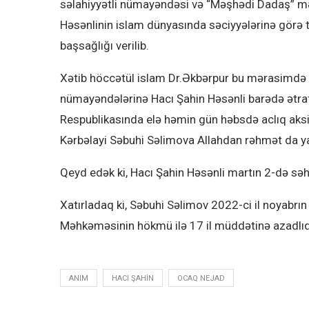
səlahiyyətli nümayəndəsi və “Məşhədi Dadaş” mə
Həsənlinin islam dünyasında səciyyələrinə görə t
başsağlığı verilib.
Xətib höccətül islam Dr.Əkbərpur bu mərasimdə iş
nümayəndələrinə Hacı Şahin Həsənli barədə ətr
Respublikasında elə həmin gün həbsdə aclıq aksi
Kərbəlayi Səbuhi Səlimova Allahdan rəhmət da yax
Qeyd edək ki, Hacı Şahin Həsənli martın 2-də sə
Xatırladaq ki, Səbuhi Səlimov 2022-ci il noyabrı
Məhkəməsinin hökmü ilə 17 il müddətinə azadlı
ANIM
HACI ŞAHIN
OCAQ NEJAD