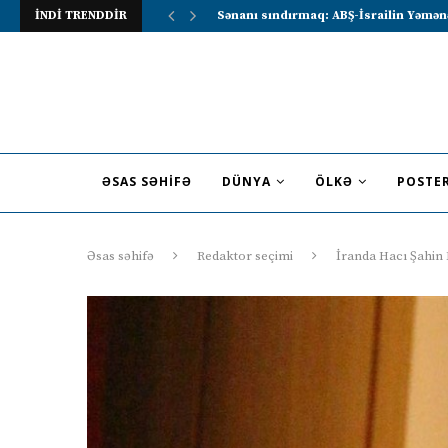
İNDİ TRENDDİR
Lavrov Suriya prezidentini Rusiya–Ərə
ƏSAS SƏHIFƏ
DÜNYA
ÖLKƏ
POSTE
Əsas səhifə
Redaktor seçimi
İranda Hacı Şahin 