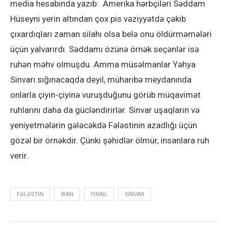
media hesabında yazıb: Amerika hərbçiləri Səddam
Hüseyni yerin altından çox pis vəziyyətdə çəkib
çıxardıqları zaman silahı olsa belə onu öldürməmələri
üçün yalvarırdı. Səddamı özünə örnək seçənlər isə
ruhən məhv olmuşdu. Amma müsəlmanlar Yəhya
Sinvarı sığınacaqda deyil, müharibə meydanında
onlarla çiyin-çiyinə vuruşduğunu görüb müqavimət
ruhlarını daha da gücləndirirlər. Sinvar uşaqların və
yeniyetmələrin gələcəkdə Fələstinin azadlığı üçün
gözəl bir örnəkdir. Çünki şəhidlər ölmür, insanlara ruh
verir.
FƏLƏSTIN
IRAN
ISRAIL
SINVAR