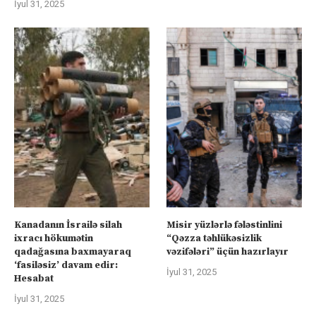
İyul 31, 2025
Kanadanın İsrailə silah
Misir yüzlərlə fələstinlini
ixracı hökumətin
“Qəzza təhlükəsizlik
qadağasına baxmayaraq
vəzifələri” üçün hazırlayır
‘fasiləsiz’ davam edir:
İyul 31, 2025
Hesabat
İyul 31, 2025