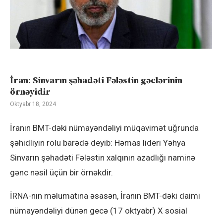
İran: Sinvarın şəhadəti Fələstin gəclərinin
örnəyidir
Oktyabr 18, 2024
İranın BMT-dəki nümayəndəliyi müqavimət uğrunda
şəhidliyin rolu barədə deyib: Həmas lideri Yəhya
Sinvarın şəhadəti Fələstin xalqının azadlığı naminə
gənc nəsil üçün bir örnəkdir.
İRNA-nın məlumatına əsasən, İranın BMT-dəki daimi
nümayəndəliyi dünən gecə (17 oktyabr) X sosial