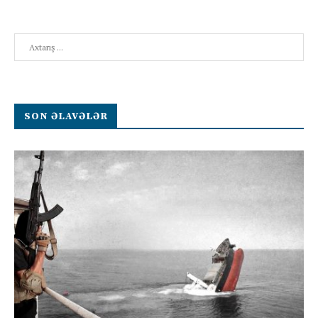
Search
SON ƏLAVƏLƏR