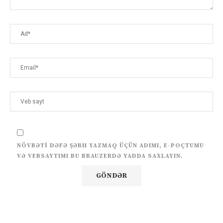
NÖVBƏTI DƏFƏ ŞƏRH YAZMAQ ÜÇÜN ADIMI, E-POÇTUMU
VƏ VEBSAYTIMI BU BRAUZERDƏ YADDA SAXLAYIN.