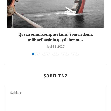
n
Qəzza onun kompası kimi, Yəmən dəniz
S
müharibəsinin qaydalarını...
İyul 31, 2025
ŞƏRH YAZ