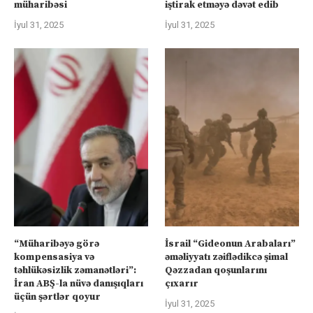
müharibəsi
iştirak etməyə dəvət edib
İyul 31, 2025
İyul 31, 2025
“Müharibəyə görə
İsrail “Gideonun Arabaları”
kompensasiya və
əməliyyatı zəiflədikcə şimal
təhlükəsizlik zəmanətləri”:
Qəzzadan qoşunlarını
İran ABŞ-la nüvə danışıqları
çıxarır
üçün şərtlər qoyur
İyul 31, 2025