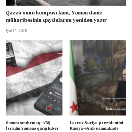
Qəzza onun kompası kimi, Yəmən dəniz
müharibəsinin qaydalarını yenidən yazır
İyul 31, 2025
Sənanı sındırmaq: ABŞ-
Lavrov Suriya prezidentini
İsrailin Yəmənə qarşı kiber
Rusiya–Ərəb sammitində