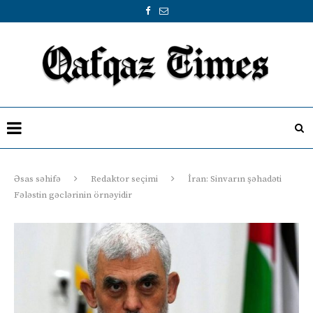
Əsas səhifə
Redaktor seçimi
İran: Sinvarın şəhadəti
Fələstin gəclərinin örnəyidir