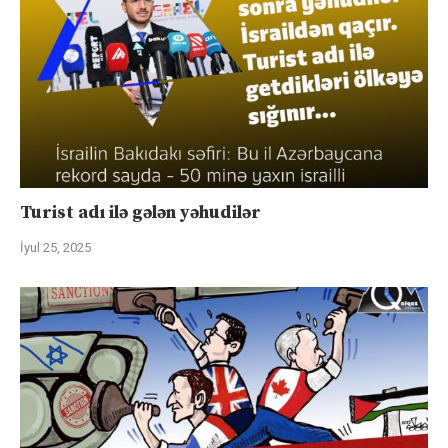
Turist adı ilə gələn yəhudilər
İyul 25, 2025