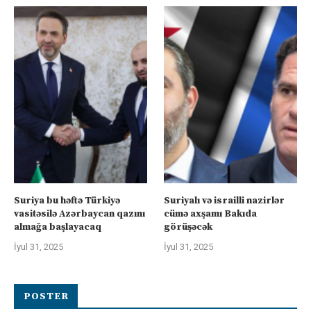
Suriya bu həftə Türkiyə
Suriyalı və israilli nazirlər
vasitəsilə Azərbaycan qazını
cümə axşamı Bakıda
almağa başlayacaq
görüşəcək
İyul 31, 2025
İyul 31, 2025
POSTER