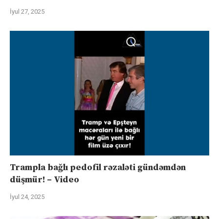
İyul 27, 2025
Trampla bağlı pedofil rəzaləti gündəmdən
düşmür! – Video
İyul 24, 2025