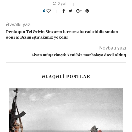
0 şərh
0
Əvvəlki yazı
Pentaqon Tel Əvivin Sinvarın terroru barədə iddiasından
sonra: Bizim iştirakımız yoxdur
Növbəti yazı
Livan müqaviməti: Yeni bir mərhələyə daxil olduq
ƏLAQƏLI POSTLAR