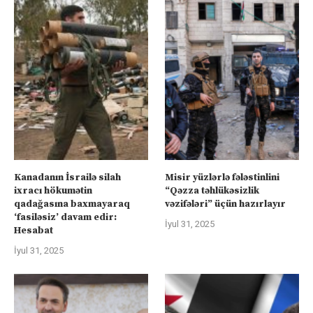
Kanadanın İsrailə silah
Misir yüzlərlə fələstinlini
ixracı hökumətin
“Qəzza təhlükəsizlik
qadağasına baxmayaraq
vəzifələri” üçün hazırlayır
‘fasiləsiz’ davam edir:
İyul 31, 2025
Hesabat
İyul 31, 2025