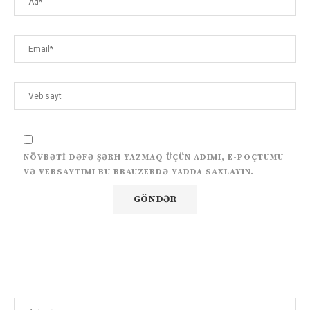
NÖVBƏTI DƏFƏ ŞƏRH YAZMAQ ÜÇÜN ADIMI, E-POÇTUMU
VƏ VEBSAYTIMI BU BRAUZERDƏ YADDA SAXLAYIN.
Search