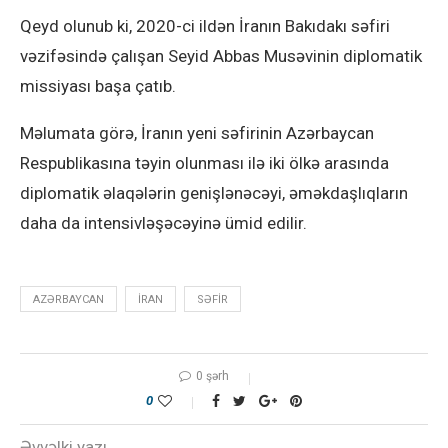
Qeyd olunub ki, 2020-ci ildən İranın Bakıdakı səfiri
vəzifəsində çalışan Seyid Abbas Musəvinin diplomatik
missiyası başa çatıb.
Məlumata görə, İranın yeni səfirinin Azərbaycan
Respublikasına təyin olunması ilə iki ölkə arasında
diplomatik əlaqələrin genişlənəcəyi, əməkdaşlıqların
daha da intensivləşəcəyinə ümid edilir.
AZƏRBAYCAN
IRAN
SƏFIR
0 şərh
0
Əvvəlki yazı