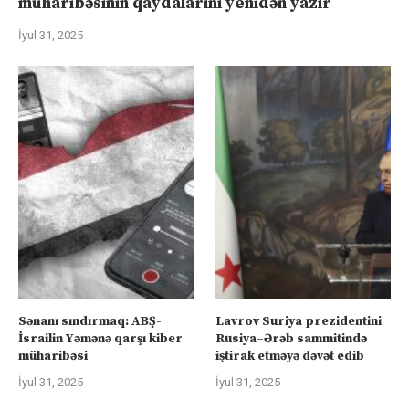
müharibəsinin qaydalarını yenidən yazır
İyul 31, 2025
Sənanı sındırmaq: ABŞ-
Lavrov Suriya prezidentini
İsrailin Yəmənə qarşı kiber
Rusiya–Ərəb sammitində
müharibəsi
iştirak etməyə dəvət edib
İyul 31, 2025
İyul 31, 2025