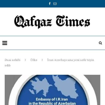
Əsas səhifə
Ölkə
İran Azərbaycana yeni səfir təyin
edib