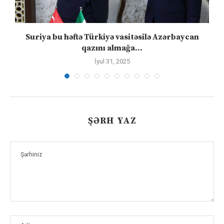
ə
Suriya bu həftə Türkiyə vasitəsilə Azərbaycan
qazını almağa...
İyul 31, 2025
ŞƏRH YAZ