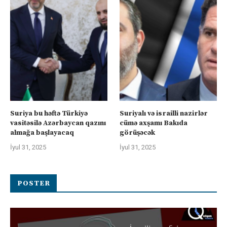
Suriya bu həftə Türkiyə
Suriyalı və israilli nazirlər
vasitəsilə Azərbaycan qazını
cümə axşamı Bakıda
almağa başlayacaq
görüşəcək
İyul 31, 2025
İyul 31, 2025
POSTER