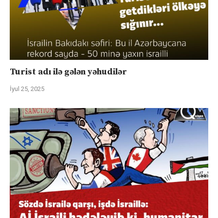
Turist adı ilə gələn yəhudilər
İyul 25, 2025