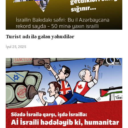
Turist adı ilə gələn yəhudilər
İyul 25, 2025