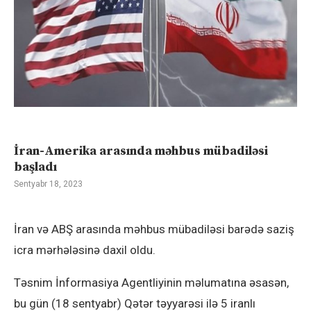
İran-Amerika arasında məhbus mübadiləsi
başladı
Sentyabr 18, 2023
İran və ABŞ arasında məhbus mübadiləsi barədə saziş
icra mərhələsinə daxil oldu.
Təsnim İnformasiya Agentliyinin məlumatına əsasən,
bu gün (18 sentyabr) Qətər təyyarəsi ilə 5 iranlı