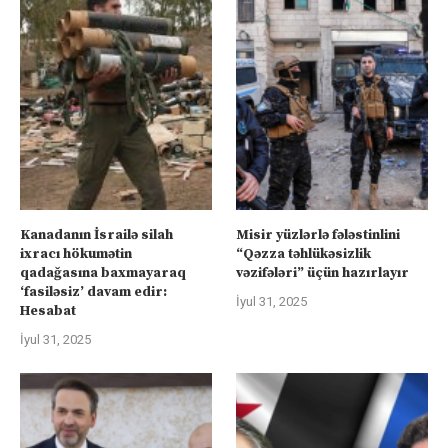
Kanadanın İsrailə silah
Misir yüzlərlə fələstinlini
ixracı hökumətin
“Qəzza təhlükəsizlik
qadağasına baxmayaraq
vəzifələri” üçün hazırlayır
‘fasiləsiz’ davam edir:
İyul 31, 2025
Hesabat
İyul 31, 2025