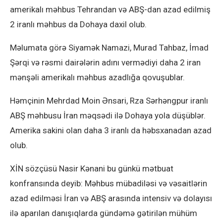
amerikalı məhbus Tehrandan və ABŞ-dan azad edilmiş
2 iranlı məhbus da Dohaya daxil olub.
Məlumata görə Siyamək Namazi, Murad Tahbaz, İmad
Şərqi və rəsmi dairələrin adını vermədiyi daha 2 iran
mənşəli amerikalı məhbus azadlığa qovuşublar.
Həmçinin Mehrdad Moin Ənsari, Rza Sərhəngpur iranlı
ABŞ məhbusu İran məqsədi ilə Dohaya yola düşüblər.
Amerika sakini olan daha 3 iranlı da həbsxanadan azad
olub.
XİN sözçüsü Nasir Kənani bu günkü mətbuat
konfransında deyib: Məhbus mübadiləsi və vəsaitlərin
azad edilməsi İran və ABŞ arasında intensiv və dolayısı
ilə aparılan danışıqlarda gündəmə gətirilən mühüm