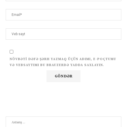
NÖVBƏTI DƏFƏ ŞƏRH YAZMAQ ÜÇÜN ADIMI, E-POÇTUMU
VƏ VEBSAYTIMI BU BRAUZERDƏ YADDA SAXLAYIN.
Search