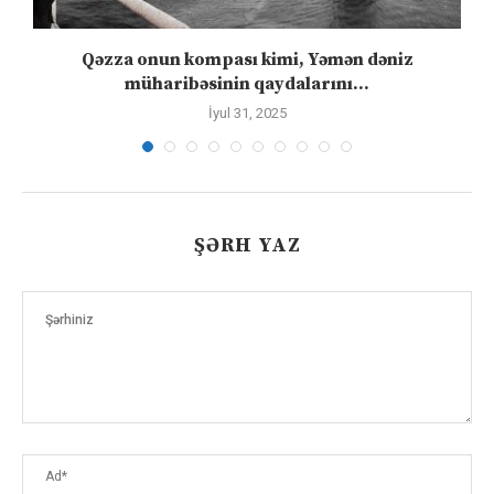
n
Qəzza onun kompası kimi, Yəmən dəniz
S
müharibəsinin qaydalarını...
İyul 31, 2025
ŞƏRH YAZ