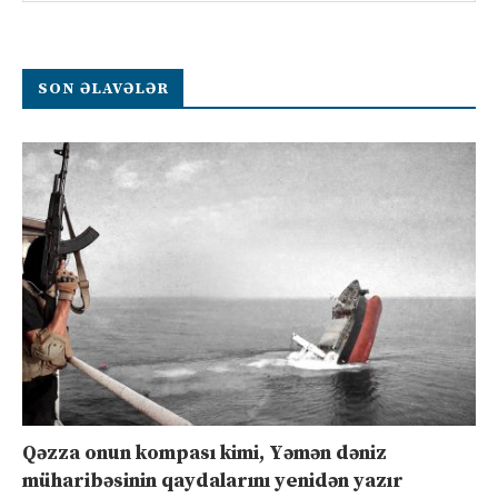
SON ƏLAVƏLƏR
Qəzza onun kompası kimi, Yəmən dəniz
müharibəsinin qaydalarını yenidən yazır