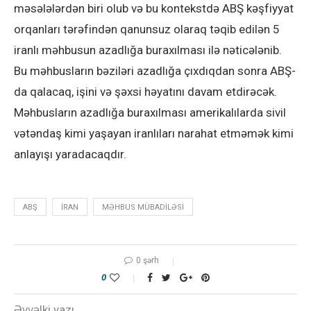
məsələlərdən biri olub və bu kontekstdə ABŞ kəşfiyyat
orqanları tərəfindən qanunsuz olaraq təqib edilən 5
iranlı məhbusun azadlığa buraxılması ilə nəticələnib.
Bu məhbusların bəziləri azadlığa çıxdıqdan sonra ABŞ-
da qalacaq, işini və şəxsi həyatını davam etdirəcək.
Məhbusların azadlığa buraxılması amerikalılarda sivil
vətəndaş kimi yaşayan iranlıları narahat etməmək kimi
anlayışı yaradacaqdır.
ABŞ
IRAN
MƏHBUS MÜBADILƏSI
0 şərh
0
Əvvəlki yazı