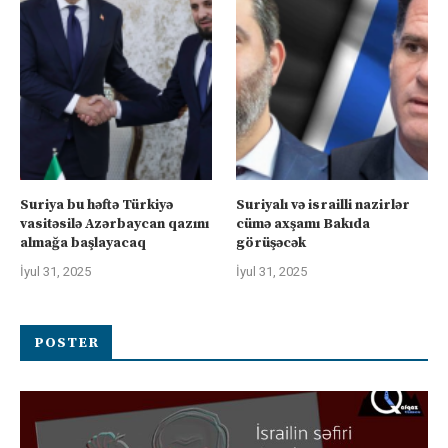
Suriya bu həftə Türkiyə
Suriyalı və israilli nazirlər
vasitəsilə Azərbaycan qazını
cümə axşamı Bakıda
almağa başlayacaq
görüşəcək
İyul 31, 2025
İyul 31, 2025
POSTER