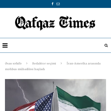
Əsas səhifə
Redaktor seçimi
İran-Amerika arasında
məhbus mübadiləsi başladı