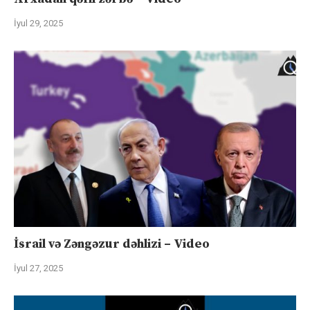
İyul 29, 2025
İsrail və Zəngəzur dəhlizi – Video
İyul 27, 2025