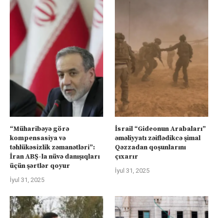
“Müharibəyə görə
İsrail “Gideonun Arabaları”
kompensasiya və
əməliyyatı zəiflədikcə şimal
təhlükəsizlik zəmanətləri”:
Qəzzadan qoşunlarını
İran ABŞ-la nüvə danışıqları
çıxarır
üçün şərtlər qoyur
İyul 31, 2025
İyul 31, 2025