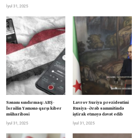
İyul 31, 2025
Sənanı sındırmaq: ABŞ-
Lavrov Suriya prezidentini
İsrailin Yəmənə qarşı kiber
Rusiya–Ərəb sammitində
müharibəsi
iştirak etməyə dəvət edib
İyul 31, 2025
İyul 31, 2025