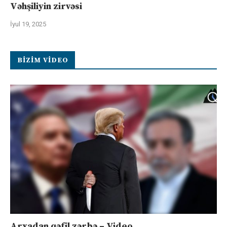
Vəhşiliyin zirvəsi
İyul 19, 2025
BIZIM VIDEO
Arxadan qəfil zərbə – Video