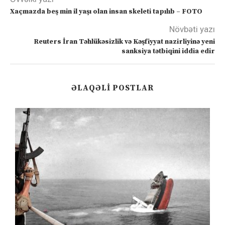
Xaçmazda beş min il yaşı olan insan skeleti tapılıb – FOTO
Növbəti yazı
Reuters İran Təhlükəsizlik və Kəşfiyyat nazirliyinə yeni
sanksiya tətbiqini iddia edir
ƏLAQƏLI POSTLAR