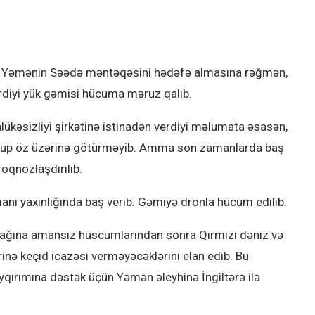
nda Yəmənin Səədə məntəqəsini hədəfə almasına rəğmən,
rdiyi yük gəmisi hücuma məruz qalıb.
ükəsizliyi şirkətinə istinadən verdiyi məlumata əsasən,
qrup öz üzərinə götürməyib. Amma son zamanlarda baş
oqnozlaşdırılıb.
nı yaxınlığında baş verib. Gəmiyə dronla hücum edilib.
olağına amansız hüscumlarından sonra Qırmızı dəniz və
nə keçid icazəsi verməyəcəklərini elan edib. Bu
qırımına dəstək üçün Yəmən əleyhinə İngiltərə ilə