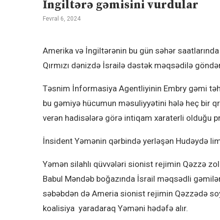
İngiltərə gəmisini vurdular
Fevral 6, 2024
Amerika və İngiltərənin bu gün səhər saatları
Qırmızı dənizdə İsrailə dəstək məqsədilə göndə
Təsnim İnformasiya Agentliyinin Embry gəmi təhl
bu gəmiyə hücumun məsuliyyətini hələ heç bir 
verən hadisələrə görə intiqam xaraterli olduğu pr
İnsident Yəmənin qərbində yerləşən Hudəydə lima
Yəmən silahlı qüvvələri sionist rejimin Qəzzə z
Babul Məndəb boğazında İsrail məqsədli gəmiləri
səbəbdən də Ameria sionist rejimin Qəzzədə soy
koalisiya yaradaraq Yəməni hədəfə alır.