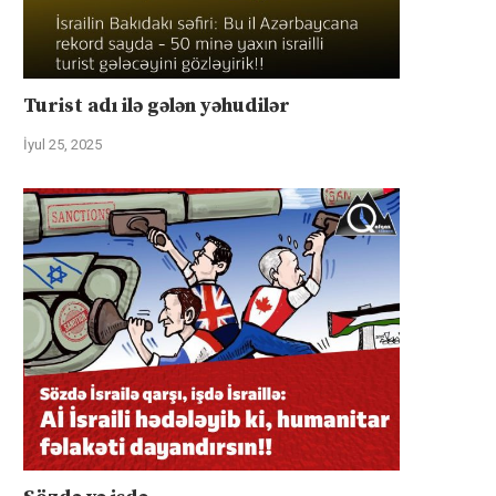
Turist adı ilə gələn yəhudilər
İyul 25, 2025