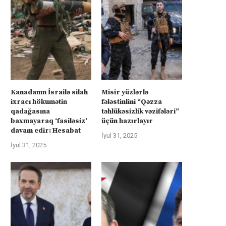
üharibəyə görə kompensasiya və
Kanadanın İsrailə silah ixra
təhlükəsizlik zəmanətləri”: İran
hökumətin qadağasına baxma
ABŞ-la...
‘fasiləsiz’...
İyul 31, 2025
İyul 31, 2025
Kanadanın İsrailə silah
Misir yüzlərlə
ixracı hökumətin
fələstinlini “Qəzza
qadağasına
təhlükəsizlik vəzifələri”
baxmayaraq ‘fasiləsiz’
üçün hazırlayır
davam edir: Hesabat
İyul 31, 2025
İyul 31, 2025