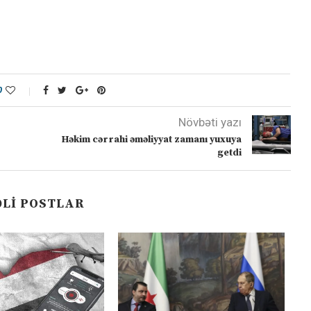
0
Növbəti yazı
Həkim cərrahi əməliyyat zamanı yuxuya
getdi
LI POSTLAR