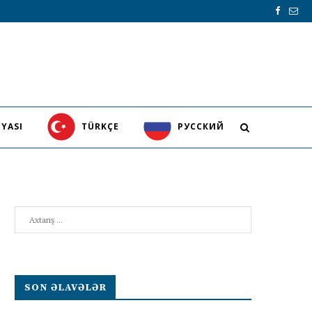
YASI
TÜRKÇE
PУССКИЙ
Search
SON ƏLAVƏLƏR