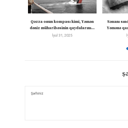
 “silahları
Qəzza onun kompası kimi, Yəmən
Sənanı sın
zadakı...
dəniz müharibəsinin qaydalarını...
Yəmənə qar
İyul 31, 2025
İ
Ş