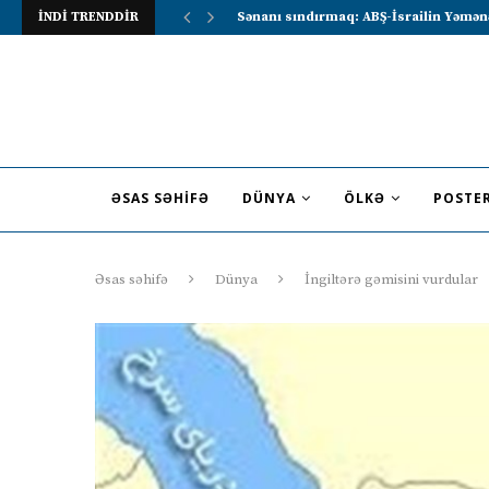
İNDİ TRENDDİR
Lavrov Suriya prezidentini Rusiya–Ərə
ƏSAS SƏHIFƏ
DÜNYA
ÖLKƏ
POSTE
Əsas səhifə
Dünya
İngiltərə gəmisini vurdular