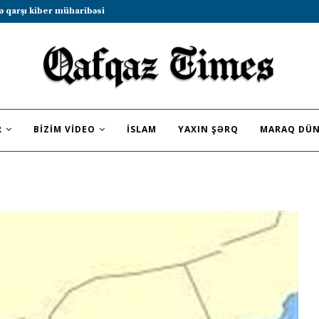
b sammitində iştirak etməyə dəvət...
R
BIZIM VIDEO
İSLAM
YAXIN ŞƏRQ
MARAQ DÜN