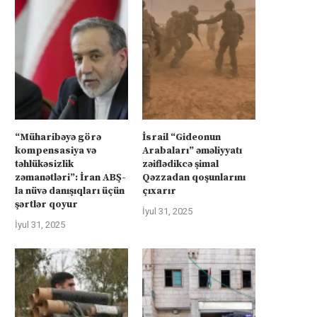
“Müharibəyə görə
İsrail “Gideonun
kompensasiya və
Arabaları” əməliyyatı
təhlükəsizlik
zəiflədikcə şimal
zəmanətləri”: İran ABŞ-
Qəzzadan qoşunlarını
la nüvə danışıqları üçün
çıxarır
şərtlər qoyur
İyul 31, 2025
İyul 31, 2025