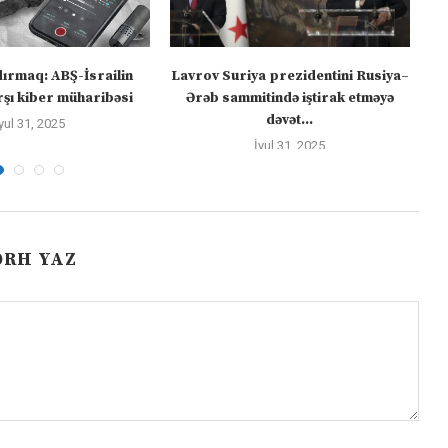
dırmaq: ABŞ-İsrailin
Lavrov Suriya prezidentini Rusiya–
“M
şı kiber müharibəsi
Ərəb sammitində iştirak etməyə
dəvət...
yul 31, 2025
İyul 31, 2025
ƏRH YAZ