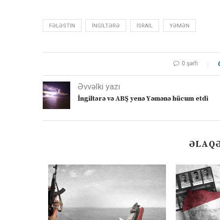
FƏLƏSTIN
İNGILTƏRƏ
ISRAIL
YƏMƏN
0 şərh
Əvvəlki yazı
İngiltərə və ABŞ yenə Yəmənə hücum etdi
ƏLAQƏ