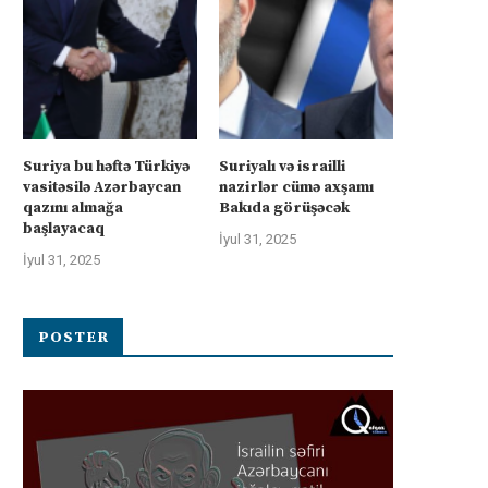
Suriya bu həftə Türkiyə
Suriyalı və israilli
vasitəsilə Azərbaycan
nazirlər cümə axşamı
qazını almağa
Bakıda görüşəcək
başlayacaq
İyul 31, 2025
İyul 31, 2025
POSTER