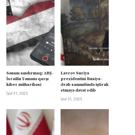
Sənanı sındırmaq: ABŞ-
Lavrov Suriya
İsrailin Yəmənə qarşı
prezidentini Rusiya–
kiber müharibəsi
Ərəb sammitində iştirak
etməyə dəvət edib
İyul 31, 2025
İyul 31, 2025