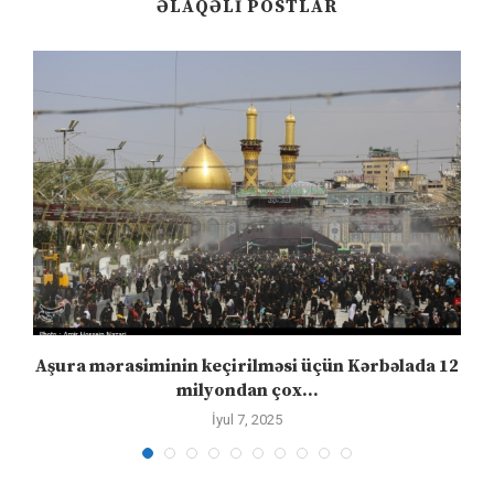
ƏLAQƏLI POSTLAR
Aşura mərasiminin keçirilməsi üçün Kərbəlada 12
milyondan çox...
İyul 7, 2025