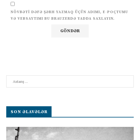
NÖVBƏTI DƏFƏ ŞƏRH YAZMAQ ÜÇÜN ADIMI, E-POÇTUMU
VƏ VEBSAYTIMI BU BRAUZERDƏ YADDA SAXLAYIN.
Search
SON ƏLAVƏLƏR