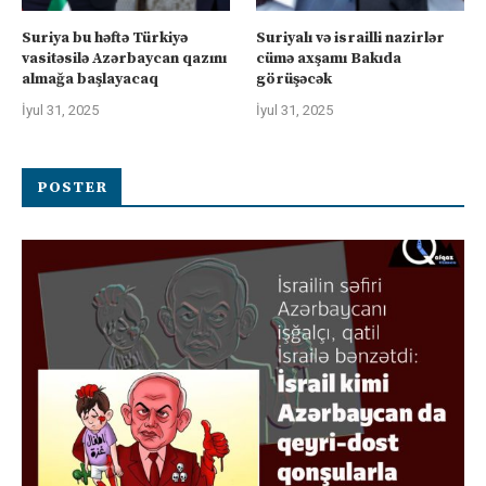
Suriya bu həftə Türkiyə
Suriyalı və israilli nazirlər
vasitəsilə Azərbaycan qazını
cümə axşamı Bakıda
almağa başlayacaq
görüşəcək
İyul 31, 2025
İyul 31, 2025
POSTER