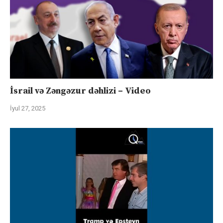
İsrail və Zəngəzur dəhlizi – Video
İyul 27, 2025