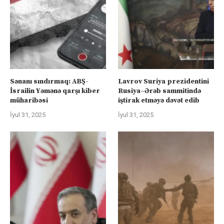
Sənanı sındırmaq: ABŞ-
Lavrov Suriya prezidentini
İsrailin Yəmənə qarşı kiber
Rusiya–Ərəb sammitində
müharibəsi
iştirak etməyə dəvət edib
İyul 31, 2025
İyul 31, 2025