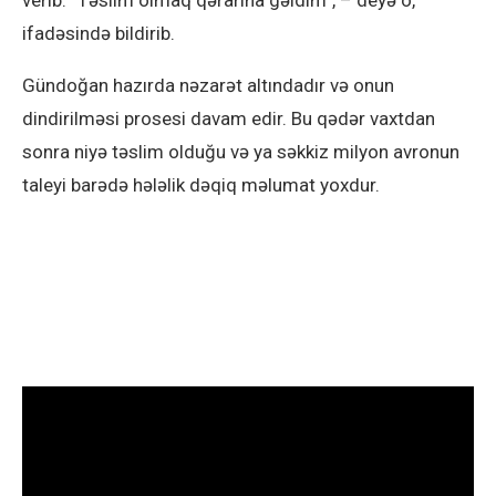
verib. “Təslim olmaq qərarına gəldim”, – deyə o,
ifadəsində bildirib.
Gündoğan hazırda nəzarət altındadır və onun
dindirilməsi prosesi davam edir. Bu qədər vaxtdan
sonra niyə təslim olduğu və ya səkkiz milyon avronun
taleyi barədə hələlik dəqiq məlumat yoxdur.