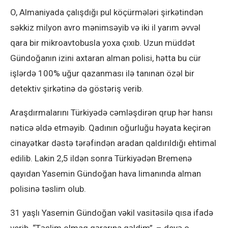
O, Almaniyada çalışdığı pul köçürmələri şirkətindən
səkkiz milyon avro mənimsəyib və iki il yarım əvvəl
qara bir mikroavtobusla yoxa çıxıb. Uzun müddət
Gündoğanın izini axtaran alman polisi, hətta bu cür
işlərdə 100% uğur qazanması ilə tanınan özəl bir
detektiv şirkətinə də göstəriş verib.
Araşdırmalarını Türkiyədə cəmləşdirən qrup hər hansı
nəticə əldə etməyib. Qadının oğurluğu həyata keçirən
cinayətkar dəstə tərəfindən aradan qaldırıldığı ehtimal
edilib. Lakin 2,5 ildən sonra Türkiyədən Bremenə
qayıdan Yasemin Gündoğan hava limanında alman
polisinə təslim olub.
31 yaşlı Yasemin Gündoğan vəkil vasitəsilə qısa ifadə