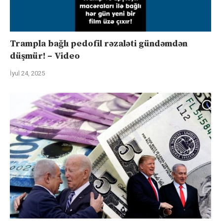
Trampla bağlı pedofil rəzaləti gündəmdən
düşmür! – Video
İyul 24, 2025