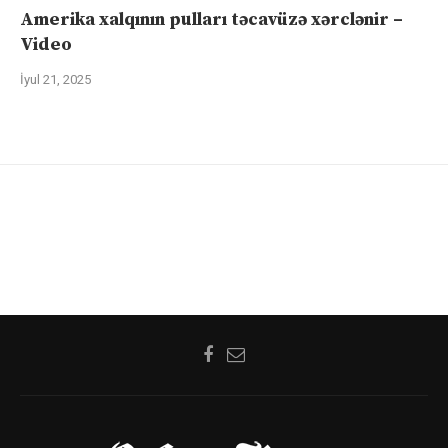
Amerika xalqının pulları təcavüzə xərclənir –
Video
İyul 21, 2025