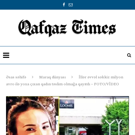
Əsas səhifə
Maraq dünyası
İllər əvvəl səkkiz milyon
avro ilə yoxa çıxan qadın təslim olmağa qayıtdı – FOTO/VİDEO