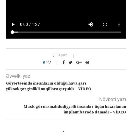
0 şərh
0
Əvvəlki yazı
Göyərtəsində insanların olduğu hava şarı
yüksəkgərginlikli naqillərə çırpılıb – VİDEO
Növbəti yazı
Mask görmə məhdudiyyətli insanlar üçün hazırlanan
implant barədə danışdı – VİDEO