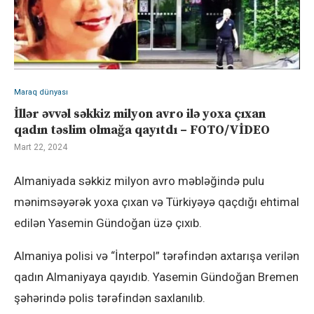
Maraq dünyası
İllər əvvəl səkkiz milyon avro ilə yoxa çıxan
qadın təslim olmağa qayıtdı – FOTO/VİDEO
Mart 22, 2024
Almaniyada səkkiz milyon avro məbləğində pulu
mənimsəyərək yoxa çıxan və Türkiyəyə qaçdığı ehtimal
edilən Yasemin Gündoğan üzə çıxıb.
Almaniya polisi və “İnterpol” tərəfindən axtarışa verilən
qadın Almaniyaya qayıdıb. Yasemin Gündoğan Bremen
şəhərində polis tərəfindən saxlanılıb.