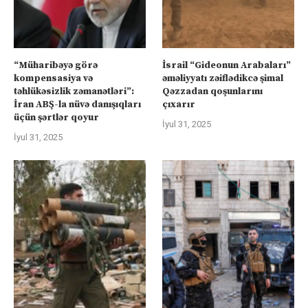
“Müharibəyə görə
İsrail “Gideonun Arabaları”
kompensasiya və
əməliyyatı zəiflədikcə şimal
təhlükəsizlik zəmanətləri”:
Qəzzadan qoşunlarını
İran ABŞ-la nüvə danışıqları
çıxarır
üçün şərtlər qoyur
İyul 31, 2025
İyul 31, 2025