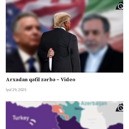
Arxadan qəfil zərbə – Video
İyul 29, 2025