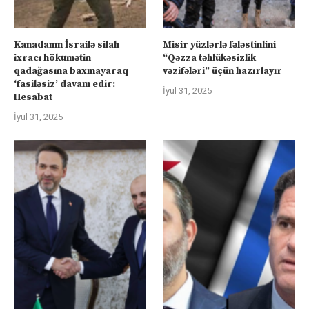
Kanadanın İsrailə silah
Misir yüzlərlə fələstinlini
ixracı hökumətin
“Qəzza təhlükəsizlik
qadağasına baxmayaraq
vəzifələri” üçün hazırlayır
‘fasiləsiz’ davam edir:
İyul 31, 2025
Hesabat
İyul 31, 2025