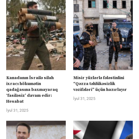
Kanadanın İsrailə silah
Misir yüzlərlə fələstinlini
ixracı hökumətin
“Qəzza təhlükəsizlik
qadağasına baxmayaraq
vəzifələri” üçün hazırlayır
‘fasiləsiz’ davam edir:
İyul 31, 2025
Hesabat
İyul 31, 2025