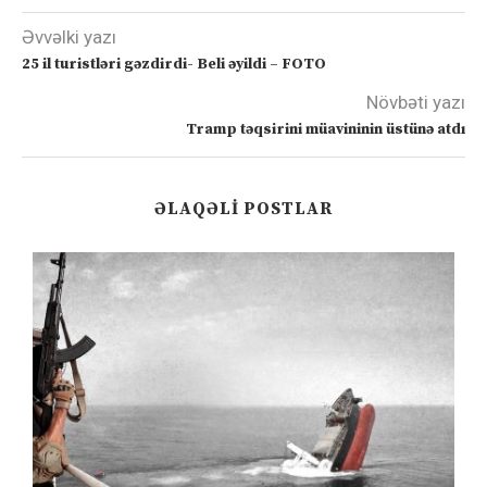
Əvvəlki yazı
25 il turistləri gəzdirdi- Beli əyildi – FOTO
Növbəti yazı
Tramp təqsirini müavininin üstünə atdı
ƏLAQƏLI POSTLAR