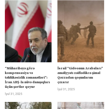
“Müharibəyə görə
İsrail “Gideonun Arabaları”
kompensasiya və
əməliyyatı zəiflədikcə şimal
təhlükəsizlik zəmanətləri”:
Qəzzadan qoşunlarını
İran ABŞ-la nüvə danışıqları
çıxarır
üçün şərtlər qoyur
İyul 31, 2025
İyul 31, 2025