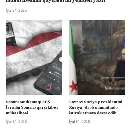
müharibəsinin qaydalarını yenidən yazır
İyul 31, 2025
Sənanı sındırmaq: ABŞ-
Lavrov Suriya prezidentini
İsrailin Yəmənə qarşı kiber
Rusiya–Ərəb sammitində
müharibəsi
iştirak etməyə dəvət edib
İyul 31, 2025
İyul 31, 2025