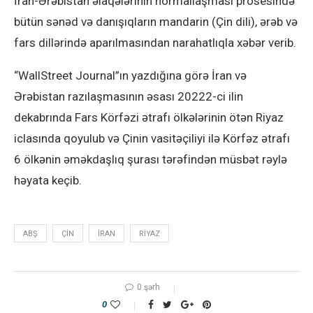
İran-Ərəbistan əlaqələrinin normallaşması prosesində
bütün sənəd və danışıqların mandarin (Çin dili), ərəb və
fars dillərində aparılmasından narahatlıqla xəbər verib.
“WallStreet Journal”ın yazdığına görə İran və
Ərəbistan razılaşmasının əsası 20222-ci ilin
dekabrında Fars Körfəzi ətrafı ölkələrinin ötən Riyaz
iclasında qoyulub və Çinin vasitəçiliyi ilə Körfəz ətrafı
6 ölkənin əməkdaşlıq şurası tərəfindən müsbət rəylə
həyata keçib.
ABŞ
ÇIN
IRAN
RIYAZ
0 şərh
0