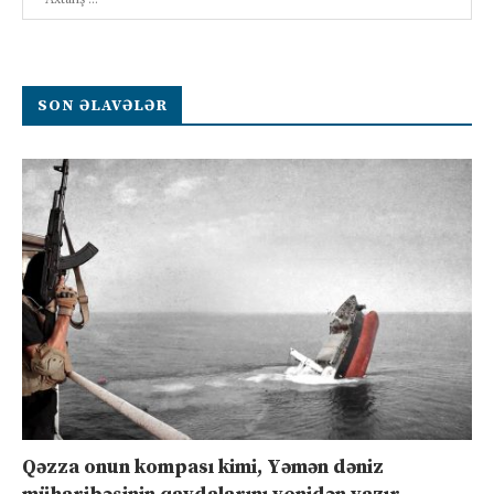
SON ƏLAVƏLƏR
Qəzza onun kompası kimi, Yəmən dəniz