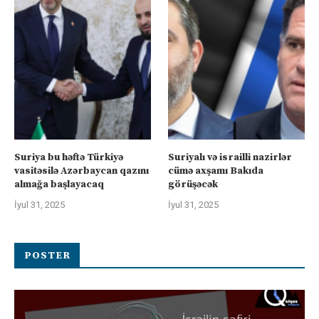
Suriya bu həftə Türkiyə
Suriyalı və israilli nazirlər
vasitəsilə Azərbaycan qazını
cümə axşamı Bakıda
almağa başlayacaq
görüşəcək
İyul 31, 2025
İyul 31, 2025
POSTER