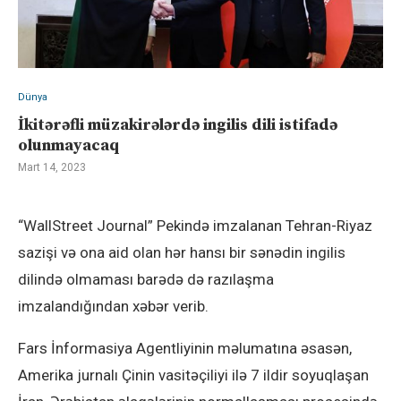
Dünya
İkitərəfli müzakirələrdə ingilis dili istifadə
olunmayacaq
Mart 14, 2023
“WallStreet Journal” Pekində imzalanan Tehran-Riyaz
sazişi və ona aid olan hər hansı bir sənədin ingilis
dilində olmaması barədə də razılaşma
imzalandığından xəbər verib.
Fars İnformasiya Agentliyinin məlumatına əsasən,
Amerika jurnalı Çinin vasitəçiliyi ilə 7 ildir soyuqlaşan