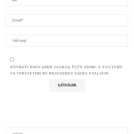
NÖVBƏTI DƏFƏ ŞƏRH YAZMAQ ÜÇÜN ADIMI, E-POÇTUMU
VƏ VEBSAYTIMI BU BRAUZERDƏ YADDA SAXLAYIN.
Search