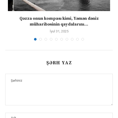
”
Qəzza onun kompası kimi, Yəmən dəniz
S
müharibəsinin qaydalarını...
İyul 31, 2025
ŞƏRH YAZ