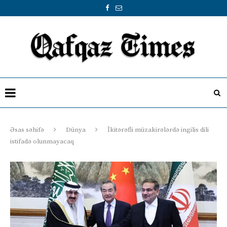
Əsas səhifə
Dünya
İkitərəfli müzakirələrdə ingilis dili
istifadə olunmayacaq