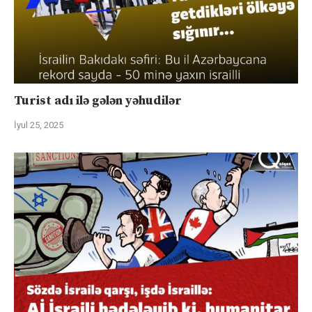
Turist adı ilə gələn yəhudilər
İyul 25, 2025