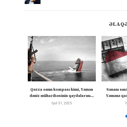
ƏLAQƏ
 “silahları
Qəzza onun kompası kimi, Yəmən
Sənanı sın
zadakı...
dəniz müharibəsinin qaydalarını...
Yəmənə qar
İyul 31, 2025
İ