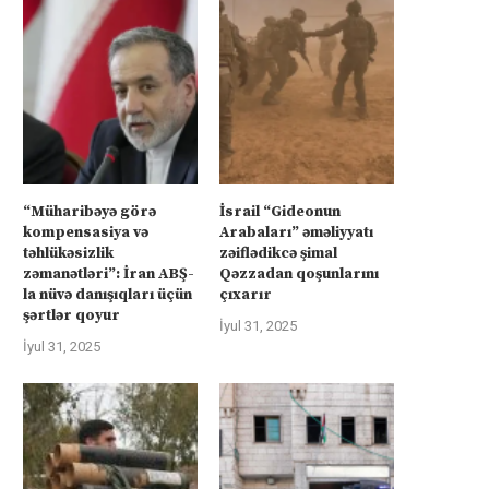
“Müharibəyə görə
İsrail “Gideonun
kompensasiya və
Arabaları” əməliyyatı
təhlükəsizlik
zəiflədikcə şimal
zəmanətləri”: İran ABŞ-
Qəzzadan qoşunlarını
la nüvə danışıqları üçün
çıxarır
şərtlər qoyur
İyul 31, 2025
İyul 31, 2025