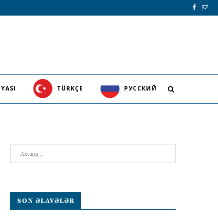
YASI
TÜRKÇE
PУССКИЙ
Search
SON ƏLAVƏLƏR