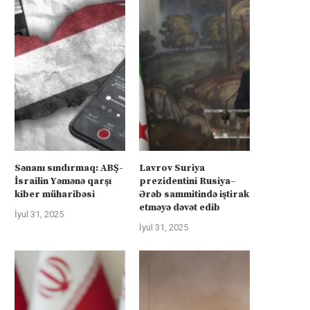
Sənanı sındırmaq: ABŞ-
Lavrov Suriya
İsrailin Yəmənə qarşı
prezidentini Rusiya–
kiber müharibəsi
Ərəb sammitində iştirak
etməyə dəvət edib
İyul 31, 2025
İyul 31, 2025