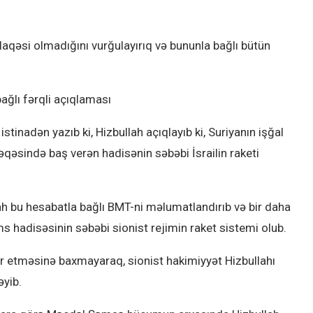
laqəsi olmadığını vurğulayırıq və bununla bağlı bütün
ağlı fərqli açıqlaması
tinadən yazıb ki, Hizbullah açıqlayıb ki, Suriyanın işğal
əsində baş verən hadisənin səbəbi İsrailin raketi
ah bu hesabatla bağlı BMT-ni məlumatlandırıb və bir daha
 hadisəsinin səbəbi sionist rejimin raket sistemi olub.
ar etməsinə baxmayaraq, sionist hakimiyyət Hizbullahı
əyib.