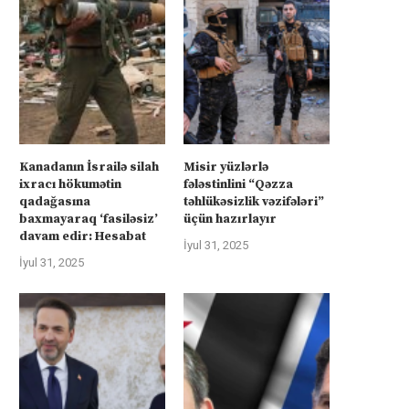
Kanadanın İsrailə silah
Misir yüzlərlə
ixracı hökumətin
fələstinlini “Qəzza
qadağasına
təhlükəsizlik vəzifələri”
baxmayaraq ‘fasiləsiz’
üçün hazırlayır
davam edir: Hesabat
İyul 31, 2025
İyul 31, 2025
üharibəyə görə kompensasiya və
Kanadanın İsrailə silah ixra
təhlükəsizlik zəmanətləri”: İran
hökumətin qadağasına baxma
ABŞ-la...
‘fasiləsiz’...
İyul 31, 2025
İyul 31, 2025