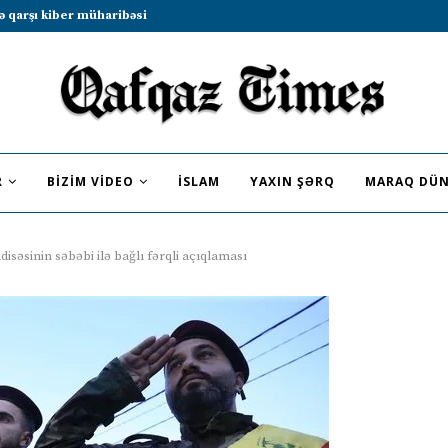
b sammitində iştirak etməyə dəvət...
R
BIZIM VIDEO
İSLAM
YAXIN ŞƏRQ
MARAQ DÜN
səsinin səbəbi ilə bağlı fərqli açıqlaması