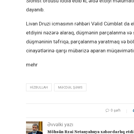
Sionist ordusu iddia edib ki, əldə etdiyi məlu
dayanıb.
Livan Druzi icmasının rəhbəri Vəlid Cümblat da 
etdiyini nəzərə alaraq, düşmənin parçalanma və su
düşməninin təfriqə, parçalanma yaratmaq və bölgən
cinayətlərinə qarşı mübarizə aparan müqaviməti
mehr
HIZBULLAH
MƏCDƏL ŞƏMS
0 şərh
Əvvəlki yazı
Möhsün Rzai Netanyahuya xəbərdarlıq etdi