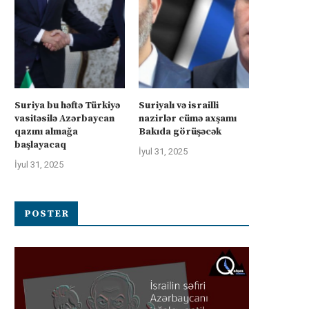
Suriya bu həftə Türkiyə
Suriyalı və israilli
vasitəsilə Azərbaycan
nazirlər cümə axşamı
qazını almağa
Bakıda görüşəcək
başlayacaq
İyul 31, 2025
İyul 31, 2025
POSTER