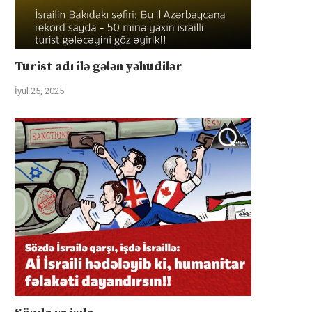
Turist adı ilə gələn yəhudilər
İyul 25, 2025