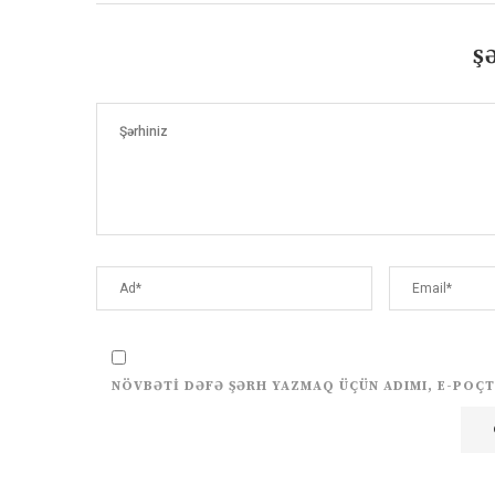
Ş
NÖVBƏTI DƏFƏ ŞƏRH YAZMAQ ÜÇÜN ADIMI, E-POÇT