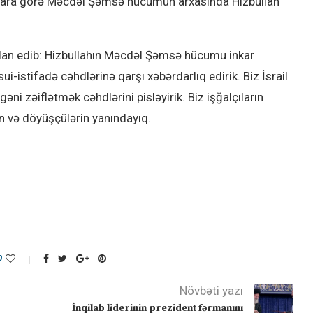
matlara görə Məcdəl Şəmsə hücumun arxasında Hizbullah
elan edib: Hizbullahın Məcdəl Şəmsə hücumu inkar
i-istifadə cəhdlərinə qarşı xəbərdarlıq edirik. Biz İsrail
i zəiflətmək cəhdlərini pisləyirik. Biz işğalçıların
n və döyüşçülərin yanındayıq.
0
Növbəti yazı
İnqilab liderinin prezident fərmanını