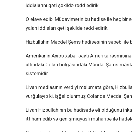
iddialarını qəti şəkildə rədd edirik.
O əlavə edib: Müqavimətin bu hadisə ilə heç bir ə
yalan iddiaları qəti şəkildə rədd edirik.
Hizbullahın Məcdəl Şəms hadisəsinin səbəbi ilə b
Amerikanın Axios xəbər saytı Amerika rəsmisinə is
altındakı Colan bölgəsindəki Məcdəl Şəms məntəq
sistemidir.
Livan mediasının verdiyi məlumata görə, Hizbull
vurğulayıb ki, işğal olunmuş Colanda Məcdəl Şəms
Livan Hizbullahının bu hadisədə əli olduğunu ink
ittiham edib və genişmiqyaslı müharibə ilə hədəl