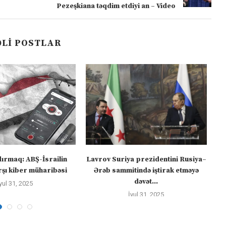
Pezeşkiana təqdim etdiyi an – Video
LI POSTLAR
dırmaq: ABŞ-İsrailin
Lavrov Suriya prezidentini Rusiya–
“M
şı kiber müharibəsi
Ərəb sammitində iştirak etməyə
dəvət...
yul 31, 2025
İyul 31, 2025