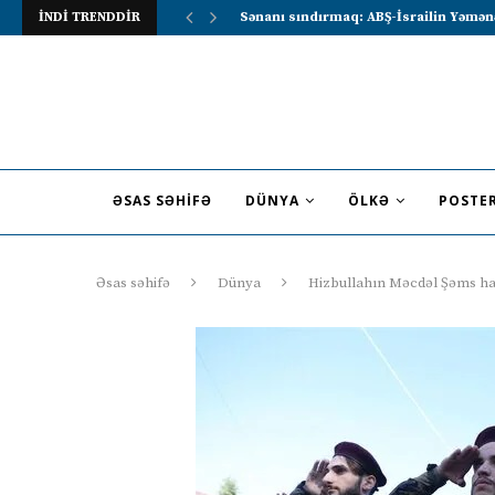
İNDİ TRENDDİR
Lavrov Suriya prezidentini Rusiya–Ərə
ƏSAS SƏHIFƏ
DÜNYA
ÖLKƏ
POSTE
Əsas səhifə
Dünya
Hizbullahın Məcdəl Şəms hadi