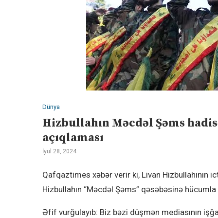
Dünya
Hizbullahın Məcdəl Şəms hadisəs
açıqlaması
İyul 28, 2024
Qafqaztimes xəbər verir ki, Livan Hizbullahının 
Hizbullahın “Məcdəl Şəms” qəsəbəsinə hücumla bağl
Əfif vurğulayıb: Biz bəzi düşmən mediasının iş