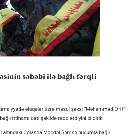
inin səbəbi ilə bağlı fərqli
ictimaiyyətlə əlaqələr üzrə məsul şəxsi “Məhəmməd Əfif”
ı ittihamı qəti şəkildə rədd etdiyini bildirib.
ğal altındakı Colanda Məcdəl Şəmsə hücumla bağlı