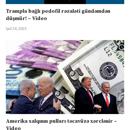
Trampla bağlı pedofil rəzaləti gündəmdən
düşmür! – Video
İyul 24, 2025
Amerika xalqının pulları təcavüzə xərclənir –
Video