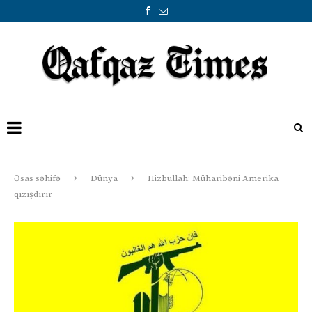
Əsas səhifə
Dünya
Hizbullah: Müharibəni Amerika
qızışdırır