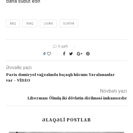
daha sübut edir.
ABŞ
IRAQ
LIVAN
SURIYA
0 şərh
0
Əvvəlki yazı
Paris dəmiryol vağzalında bıçaqlı hücum: Yaralananlar
var – VİDEO
Növbəti yazı
Liberman: Ölmüş iki dövlətin dirilməsi imkansızdır
ƏLAQƏLI POSTLAR