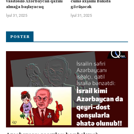
vasitəsilə Azərbaycan qazını
cümə axşamı Bakıda
almağa başlayacaq
görüşəcək
İyul 31, 2025
İyul 31, 2025
POSTER