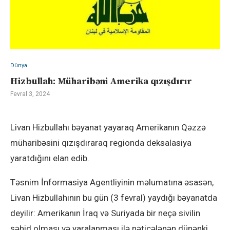
Dünya
Hizbullah: Müharibəni Amerika qızışdırır
Fevral 3, 2024
Livan Hizbullahı bəyanat yayaraq Amerikanın Qəzzə
müharibəsini qızışdıraraq regionda deksalasiya
yaratdığını elan edib.
Təsnim İnformasiya Agentliyinin məlumatına əsasən,
Livan Hizbullahının bu gün (3 fevral) yaydığı bəyanatda
deyilir: Amerikanın İraq və Suriyada bir neçə sivilin
şəhid olması və yaralanması ilə nəticələnən dünənki