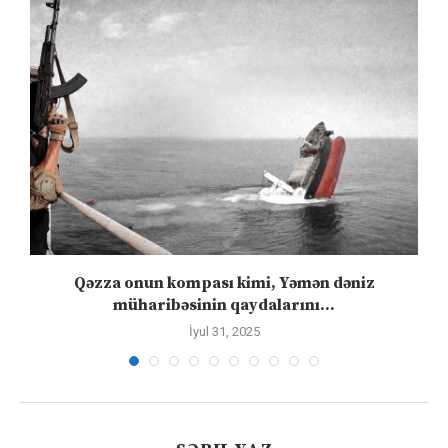
”
Qəzza onun kompası kimi, Yəmən dəniz
S
müharibəsinin qaydalarını...
İyul 31, 2025