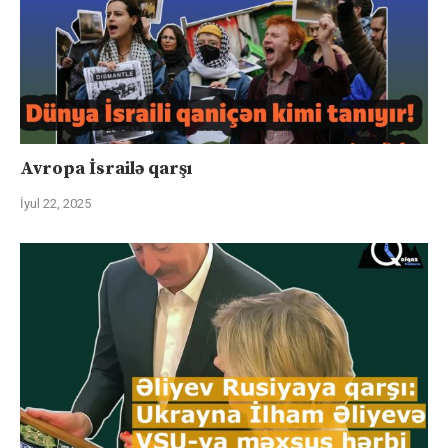
Avropa İsrailə qarşı
İyul 22, 2025