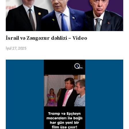
İsrail və Zəngəzur dəhlizi – Video
İyul 27, 2025