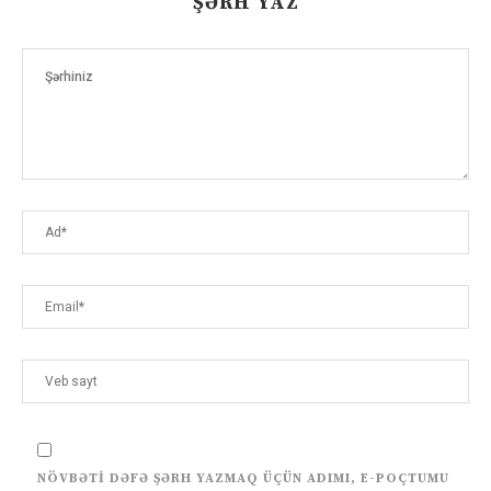
ŞƏRH YAZ
NÖVBƏTI DƏFƏ ŞƏRH YAZMAQ ÜÇÜN ADIMI, E-POÇTUMU