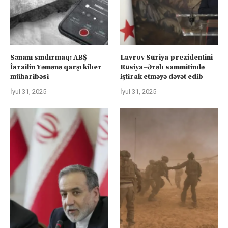
Sənanı sındırmaq: ABŞ-
Lavrov Suriya prezidentini
İsrailin Yəmənə qarşı kiber
Rusiya–Ərəb sammitində
müharibəsi
iştirak etməyə dəvət edib
İyul 31, 2025
İyul 31, 2025