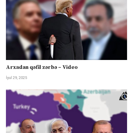
Arxadan qəfil zərbə – Video
İyul 29, 2025