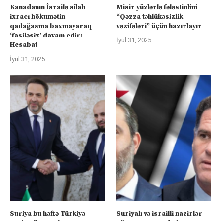
Kanadanın İsrailə silah
Misir yüzlərlə fələstinlini
ixracı hökumətin
“Qəzza təhlükəsizlik
qadağasına baxmayaraq
vəzifələri” üçün hazırlayır
‘fasiləsiz’ davam edir:
İyul 31, 2025
Hesabat
İyul 31, 2025
Suriya bu həftə Türkiyə
Suriyalı və israilli nazirlər