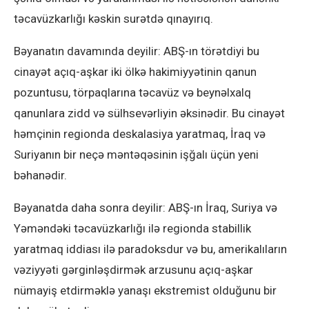
təcavüzkarlığı kəskin surətdə qınayırıq.
Bəyanatın davamında deyilir: ABŞ-ın törətdiyi bu
cinayət açıq-aşkar iki ölkə hakimiyyətinin qanun
pozuntusu, törpaqlarına təcavüz və beynəlxalq
qanunlara zidd və sülhsevərliyin əksinədir. Bu cinayət
həmçinin regionda deskalasiya yaratmaq, İraq və
Suriyanın bir neçə məntəqəsinin işğalı üçün yeni
bəhanədir.
Bəyanatda daha sonra deyilir: ABŞ-ın İraq, Suriya və
Yəməndəki təcavüzkarlığı ilə regionda stabillik
yaratmaq iddiası ilə paradoksdur və bu, amerikalıların
vəziyyəti gərginləşdirmək arzusunu açıq-aşkar
nümayiş etdirməklə yanaşı ekstremist olduğunu bir