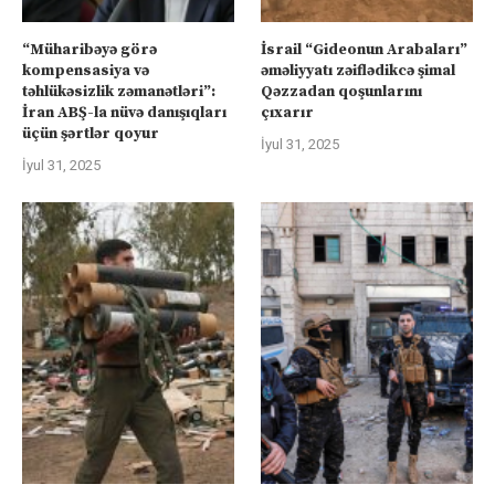
“Müharibəyə görə
İsrail “Gideonun Arabaları”
kompensasiya və
əməliyyatı zəiflədikcə şimal
təhlükəsizlik zəmanətləri”:
Qəzzadan qoşunlarını
İran ABŞ-la nüvə danışıqları
çıxarır
üçün şərtlər qoyur
İyul 31, 2025
İyul 31, 2025