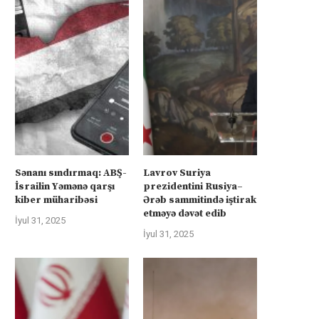
Sənanı sındırmaq: ABŞ-
Lavrov Suriya
İsrailin Yəmənə qarşı
prezidentini Rusiya–
kiber müharibəsi
Ərəb sammitində iştirak
etməyə dəvət edib
İyul 31, 2025
İyul 31, 2025