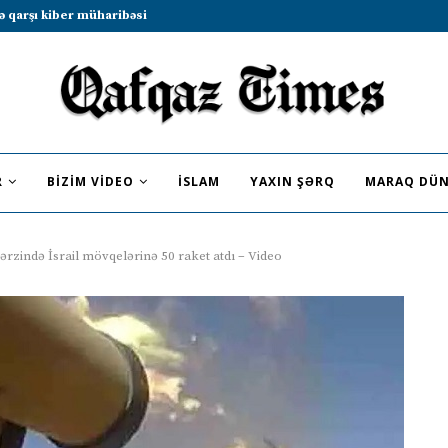
b sammitində iştirak etməyə dəvət...
R
BIZIM VIDEO
İSLAM
YAXIN ŞƏRQ
MARAQ DÜN
ərzində İsrail mövqelərinə 50 raket atdı – Video