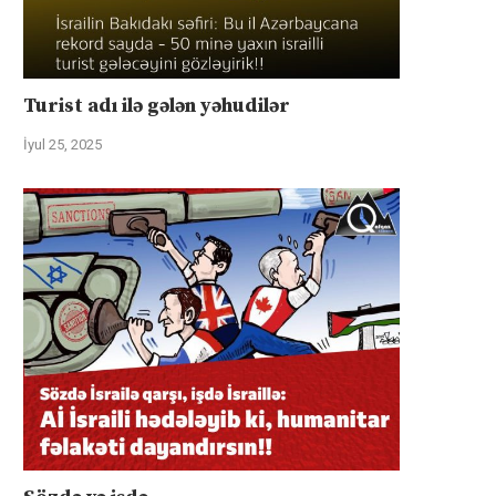
Turist adı ilə gələn yəhudilər
İyul 25, 2025
İsrail “Gideonun Arabaları”
Kanadanın İsrailə silah ixra
əməliyyatı zəiflədikcə şimal
hökumətin qadağasına baxma
Qəzzadan qoşunlarını...
‘fasiləsiz’...
İyul 31, 2025
İyul 31, 2025