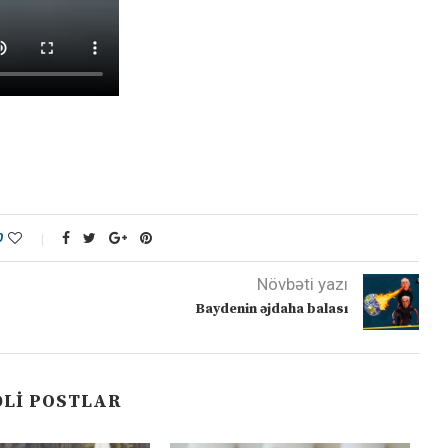
0
Növbəti yazı
Baydenin əjdaha balası
LI POSTLAR