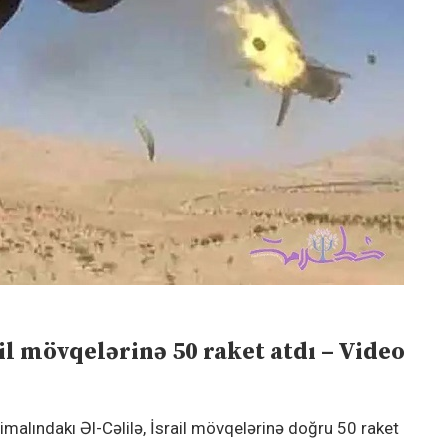
il mövqelərinə 50 raket atdı – Video
şimalındakı Əl-Cəlilə, İsrail mövqelərinə doğru 50 raket