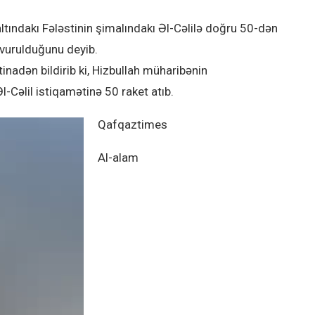
tındakı Fələstinin şimalındakı Əl-Cəlilə doğru 50-dən
n vurulduğunu deyib.
inadən bildirib ki, Hizbullah müharibənin
l-Cəlil istiqamətinə 50 raket atıb.
Qafqaztimes
Al-alam