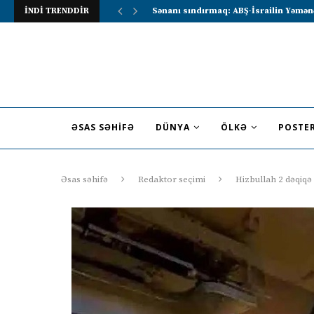
İNDİ TRENDDİR
Lavrov Suriya prezidentini Rusiya–Ərə
ƏSAS SƏHIFƏ
DÜNYA
ÖLKƏ
POSTE
Əsas səhifə
Redaktor seçimi
Hizbullah 2 dəqiqə 