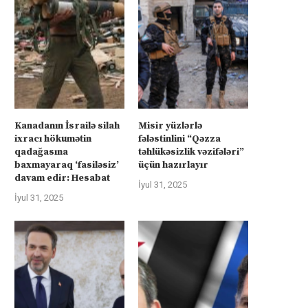
Kanadanın İsrailə silah
Misir yüzlərlə
ixracı hökumətin
fələstinlini “Qəzza
qadağasına
təhlükəsizlik vəzifələri”
baxmayaraq ‘fasiləsiz’
üçün hazırlayır
davam edir: Hesabat
İyul 31, 2025
İyul 31, 2025