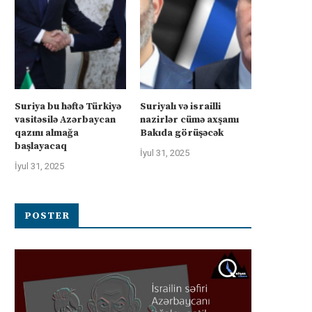
Suriya bu həftə Türkiyə
Suriyalı və israilli
vasitəsilə Azərbaycan
nazirlər cümə axşamı
qazını almağa
Bakıda görüşəcək
başlayacaq
İyul 31, 2025
İyul 31, 2025
POSTER