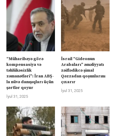
“Müharibəyə görə
İsrail “Gideonun
kompensasiya və
Arabaları” əməliyyatı
təhlükəsizlik
zəiflədikcə şimal
zəmanətləri”: İran ABŞ-
Qəzzadan qoşunlarını
la nüvə danışıqları üçün
çıxarır
şərtlər qoyur
İyul 31, 2025
İyul 31, 2025