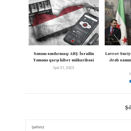
 Azərbaycan
Sənanı sındırmaq: ABŞ-İsrailin
Lavrov Suriy
yir
Yəmənə qarşı kiber müharibəsi
Ərəb sammi
İyul 31, 2025
İ
Ş