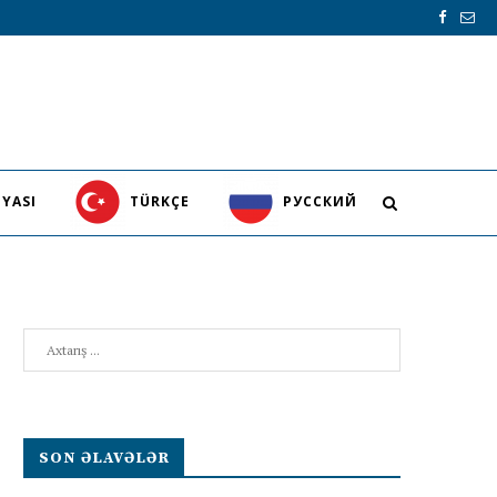
YASI
TÜRKÇE
PУССКИЙ
Search
SON ƏLAVƏLƏR