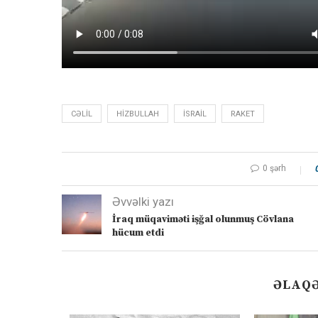
CƏLIL
HIZBULLAH
ISRAIL
RAKET
0 şərh
Əvvəlki yazı
İraq müqaviməti işğal olunmuş Cövlana
hücum etdi
ƏLAQƏ