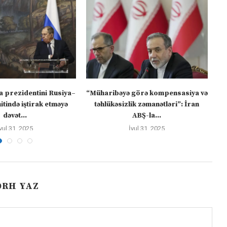
a prezidentini Rusiya–
“Müharibəyə görə kompensasiya və
tində iştirak etməyə
təhlükəsizlik zəmanətləri”: İran
dəvət...
ABŞ-la...
yul 31, 2025
İyul 31, 2025
ƏRH YAZ