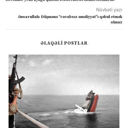
Növbəti yazı
Ənsarullah: Düşmənə “cavabsız əməliyyat”ı qəbul etmək
olmaz
ƏLAQƏLI POSTLAR