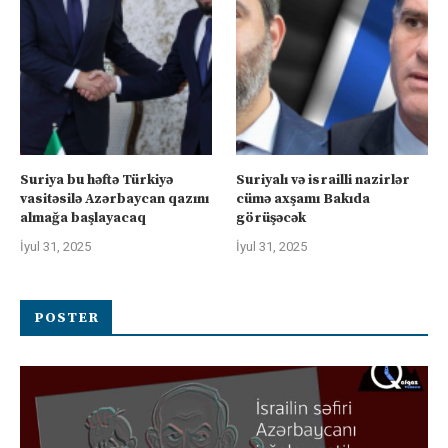
Suriya bu həftə Türkiyə
Suriyalı və israilli nazirlər
vasitəsilə Azərbaycan qazını
cümə axşamı Bakıda
almağa başlayacaq
görüşəcək
İyul 31, 2025
İyul 31, 2025
POSTER