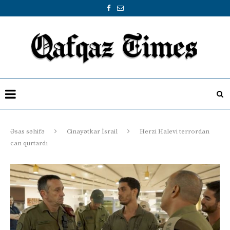
Əsas səhifə
Cinayətkar İsrail
Herzi Halevi terrordan
can qurtardı