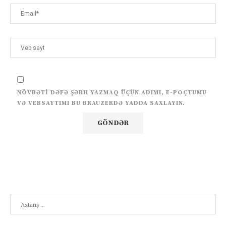
NÖVBƏTI DƏFƏ ŞƏRH YAZMAQ ÜÇÜN ADIMI, E-POÇTUMU
VƏ VEBSAYTIMI BU BRAUZERDƏ YADDA SAXLAYIN.
Search