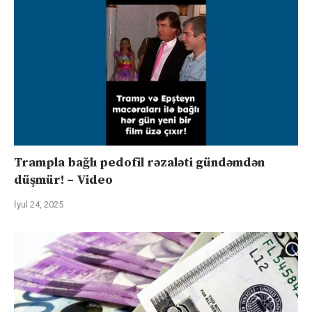
Trampla bağlı pedofil rəzaləti gündəmdən
düşmür! – Video
İyul 24, 2025