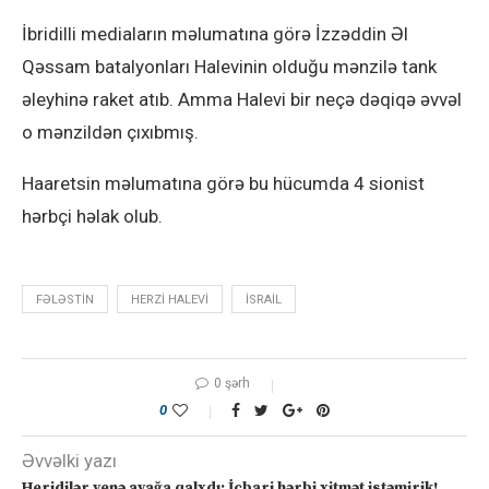
İbridilli mediaların məlumatına görə İzzəddin Əl
Qəssam batalyonları Halevinin olduğu mənzilə tank
əleyhinə raket atıb. Amma Halevi bir neçə dəqiqə əvvəl
o mənzildən çıxıbmış.
Haaretsin məlumatına görə bu hücumda 4 sionist
hərbçi həlak olub.
FƏLƏSTIN
HERZI HALEVI
ISRAIL
0 şərh
0
Əvvəlki yazı
Heridilər yenə ayağa qalxdı: İcbari hərbi xitmət istəmirik!