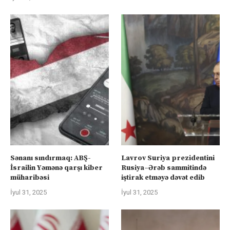
Sənanı sındırmaq: ABŞ-
Lavrov Suriya prezidentini
İsrailin Yəmənə qarşı kiber
Rusiya–Ərəb sammitində
müharibəsi
iştirak etməyə dəvət edib
İyul 31, 2025
İyul 31, 2025