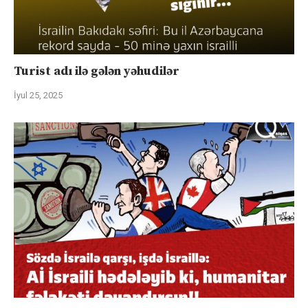
Turist adı ilə gələn yəhudilər
İyul 25, 2025