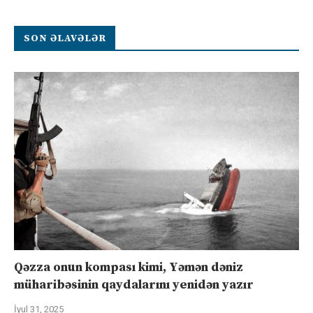
SON ƏLAVƏLƏR
Qəzza onun kompası kimi, Yəmən dəniz
müharibəsinin qaydalarını yenidən yazır
İyul 31, 2025