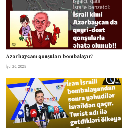
Azərbaycanı qonşuları bombalayır?
İyul 26, 2025