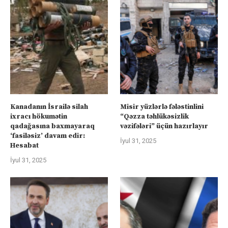
Kanadanın İsrailə silah
Misir yüzlərlə fələstinlini
ixracı hökumətin
“Qəzza təhlükəsizlik
qadağasına baxmayaraq
vəzifələri” üçün hazırlayır
‘fasiləsiz’ davam edir:
İyul 31, 2025
Hesabat
İyul 31, 2025