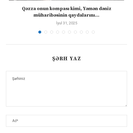
Qəzza onun kompası kimi, Yəmən dəniz
S
müharibəsinin qaydalarını...
İyul 31, 2025
ŞƏRH YAZ