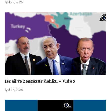
İyul 29, 2025
İsrail və Zəngəzur dəhlizi – Video
İyul 27, 2025