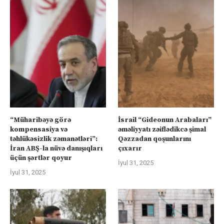
“Müharibəyə görə
İsrail “Gideonun Arabaları”
kompensasiya və
əməliyyatı zəiflədikcə şimal
təhlükəsizlik zəmanətləri”:
Qəzzadan qoşunlarını
İran ABŞ-la nüvə danışıqları
çıxarır
üçün şərtlər qoyur
İyul 31, 2025
İyul 31, 2025