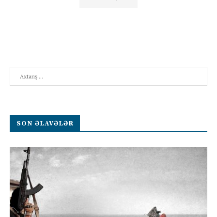
Search
SON ƏLAVƏLƏR