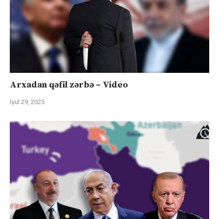
Arxadan qəfil zərbə – Video
İyul 29, 2025