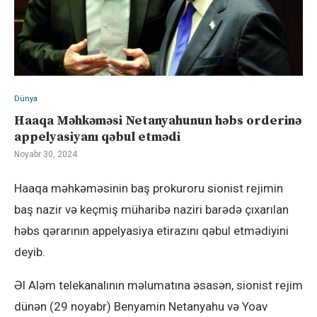
Dünya
Haaqa Məhkəməsi Netanyahunun həbs orderinə
appelyasiyanı qəbul etmədi
Noyabr 30, 2024
Haaqa məhkəməsinin baş prokuroru sionist rejimin
baş nazir və keçmiş müharibə naziri barədə çıxarılan
həbs qərarının appelyasiya etirazını qəbul etmədiyini
deyib.
Əl Aləm telekanalının məlumatına əsasən, sionist rejim
dünən (29 noyabr) Benyamin Netanyahu və Yoav