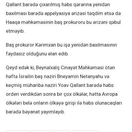
Qallant barədə çıxarılmış həbs qərarına yenidən
baxılması barədə appelyasiya ərizəsi təqdim etsə də
Haaqa məhkəməsinin baş prokuroru bu ərizəni qəbul
etməyib.
Baş prokuror Kərimxan bu işə yenidən baxılmasının
faydasız olduğunu elan edib.
Qeyd edək ki, Beynəlxalq Cinayət Məhkəməsi ötən
həftə İsrailin baş naziri Bneyamin Netanyahu və
keçmiş müharibə naziri Yoav Qallant barədə həbs
orderi verdikdən sonra bir çox ölkələr, hətta Avropa
ölkələri belə onların ölkəyə girişi ilə həbs olunacaqları
barədə bəyanat yayımlayıb.