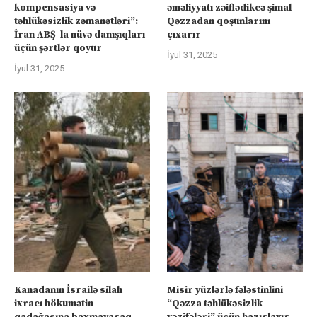
kompensasiya və
əməliyyatı zəiflədikcə şimal
təhlükəsizlik zəmanətləri”:
Qəzzadan qoşunlarını
İran ABŞ-la nüvə danışıqları
çıxarır
üçün şərtlər qoyur
İyul 31, 2025
İyul 31, 2025
Kanadanın İsrailə silah
Misir yüzlərlə fələstinlini
ixracı hökumətin
“Qəzza təhlükəsizlik
qadağasına baxmayaraq
vəzifələri” üçün hazırlayır