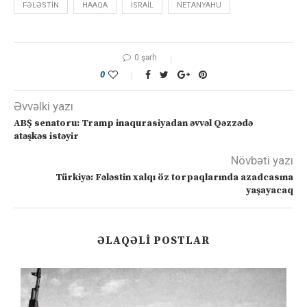
FƏLƏSTIN
HAAQA
ISRAIL
NETANYAHU
0 şərh
0
Əvvəlki yazı
ABŞ senatoru: Tramp inaqurasiyadan əvvəl Qəzzədə
atəşkəs istəyir
Növbəti yazı
Türkiyə: Fələstin xalqı öz torpaqlarında azadcasına
yaşayacaq
ƏLAQƏLI POSTLAR