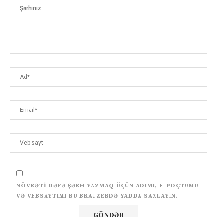
NÖVBƏTI DƏFƏ ŞƏRH YAZMAQ ÜÇÜN ADIMI, E-POÇTUMU
VƏ VEBSAYTIMI BU BRAUZERDƏ YADDA SAXLAYIN.