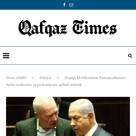
Əsas səhifə
Dünya
Haaqa Məhkəməsi Netanyahunun
həbs orderinə appelyasiyanı qəbul etmədi