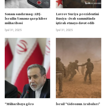
Sənanı sındırmaq: ABŞ-
Lavrov Suriya prezidentini
İsrailin Yəmənə qarşı kiber
Rusiya–Ərəb sammitində
müharibəsi
iştirak etməyə dəvət edib
İyul 31, 2025
İyul 31, 2025
“Müharibəyə görə
İsrail “Gideonun Arabaları”