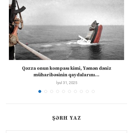
”
Qəzza onun kompası kimi, Yəmən dəniz
S
müharibəsinin qaydalarını...
İyul 31, 2025
ŞƏRH YAZ