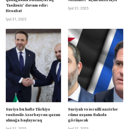
‘fasiləsiz’ davam edir:
İyul 31, 2025
Hesabat
İyul 31, 2025
Suriya bu həftə Türkiyə
Suriyalı və israilli nazirlər
vasitəsilə Azərbaycan qazını
cümə axşamı Bakıda
almağa başlayacaq
görüşəcək
İyul 31, 2025
İyul 31, 2025