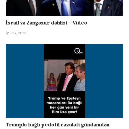
İsrail və Zəngəzur dəhlizi – Video
İyul 27, 2025
Trampla bağlı pedofil rəzaləti gündəmdən