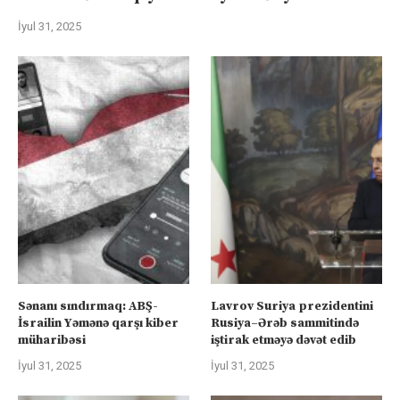
İyul 31, 2025
Sənanı sındırmaq: ABŞ-
Lavrov Suriya prezidentini
İsrailin Yəmənə qarşı kiber
Rusiya–Ərəb sammitində
müharibəsi
iştirak etməyə dəvət edib
İyul 31, 2025
İyul 31, 2025