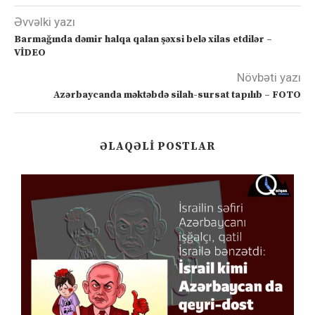
Əvvəlki yazı
Barmağında dəmir halqa qalan şəxsi belə xilas etdilər –
VİDEO
Növbəti yazı
Azərbaycanda məktəbdə silah-sursat tapılıb – FOTO
ƏLAQƏLI POSTLAR