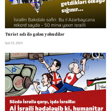
Turist adı ilə gələn yəhudilər
İyul 25, 2025