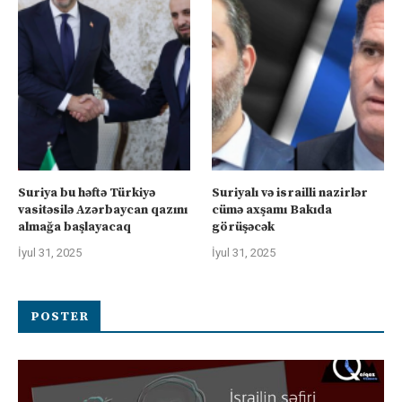
Suriya bu həftə Türkiyə
Suriyalı və israilli nazirlər
vasitəsilə Azərbaycan qazını
cümə axşamı Bakıda
almağa başlayacaq
görüşəcək
İyul 31, 2025
İyul 31, 2025
POSTER