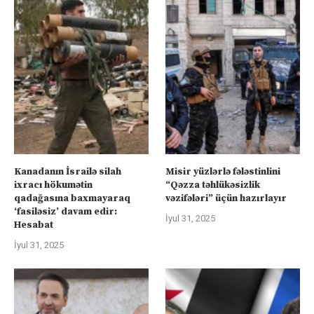
Kanadanın İsrailə silah
Misir yüzlərlə fələstinlini
ixracı hökumətin
“Qəzza təhlükəsizlik
qadağasına baxmayaraq
vəzifələri” üçün hazırlayır
‘fasiləsiz’ davam edir:
İyul 31, 2025
Hesabat
İyul 31, 2025