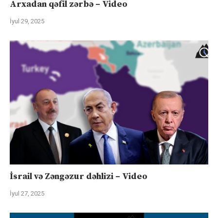
Arxadan qəfil zərbə – Video
İyul 29, 2025
İsrail və Zəngəzur dəhlizi – Video
İyul 27, 2025