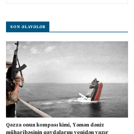
SON ƏLAVƏLƏR
Qəzza onun kompası kimi, Yəmən dəniz
müharibəsinin qaydalarını yenidən yazır