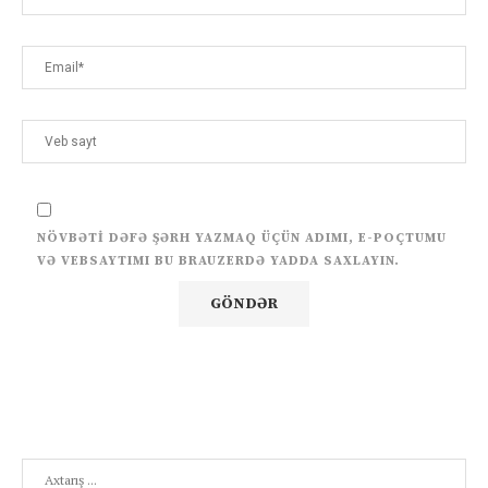
NÖVBƏTI DƏFƏ ŞƏRH YAZMAQ ÜÇÜN ADIMI, E-POÇTUMU
VƏ VEBSAYTIMI BU BRAUZERDƏ YADDA SAXLAYIN.
Search