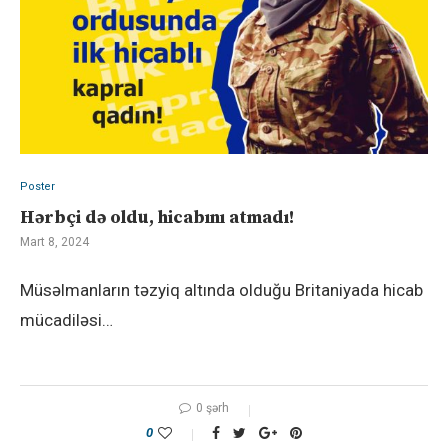
Poster
Hərbçi də oldu, hicabını atmadı!
Mart 8, 2024
Müsəlmanların təzyiq altında olduğu Britaniyada hicab
mücadiləsi…
0 şərh
0