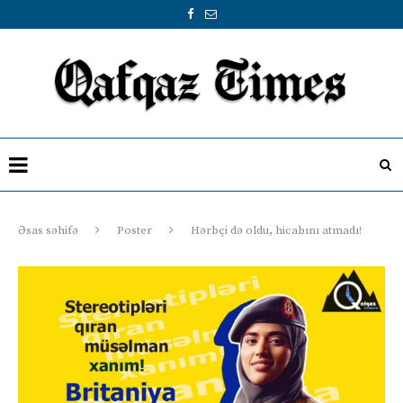
Əsas səhifə
Poster
Hərbçi də oldu, hicabını atmadı!