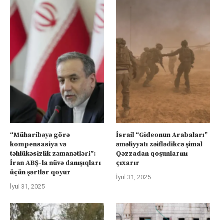
“Müharibəyə görə
İsrail “Gideonun Arabaları”
kompensasiya və
əməliyyatı zəiflədikcə şimal
təhlükəsizlik zəmanətləri”:
Qəzzadan qoşunlarını
İran ABŞ-la nüvə danışıqları
çıxarır
üçün şərtlər qoyur
İyul 31, 2025
İyul 31, 2025