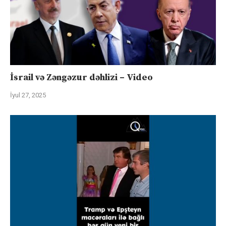
İsrail və Zəngəzur dəhlizi – Video
İyul 27, 2025