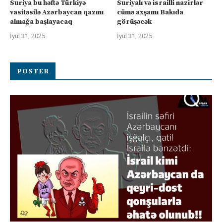
Suriya bu həftə Türkiyə
Suriyalı və israilli nazirlər
vasitəsilə Azərbaycan qazını
cümə axşamı Bakıda
almağa başlayacaq
görüşəcək
İyul 31, 2025
İyul 31, 2025
POSTER