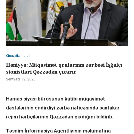
Cinayətkar İsrail
Həniyyə: Müqavimət qrularının zərbəsi İşğalçı
sionistləri Qəzzədən çıxarır
Sentyabr 12, 2023
Həmas siyasi bürosunun katibi müqavimət
dəstələrinin endirdiyi zərbə nəticəsində saxtakar
rejim hərbçilərinin Qəzzədən çıxdığını bildirib.
Təsnim İnformasiya Agentliyinin məlumatına