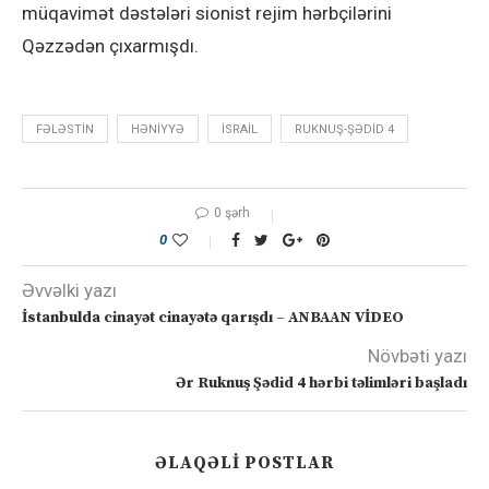
müqavimət dəstələri sionist rejim hərbçilərini
Qəzzədən çıxarmışdı.
FƏLƏSTIN
HƏNIYYƏ
ISRAIL
RUKNUŞ-ŞƏDID 4
0 şərh
0
Əvvəlki yazı
İstanbulda cinayət cinayətə qarışdı – ANBAAN VİDEO
Növbəti yazı
Ər Ruknuş Şədid 4 hərbi təlimləri başladı
ƏLAQƏLI POSTLAR