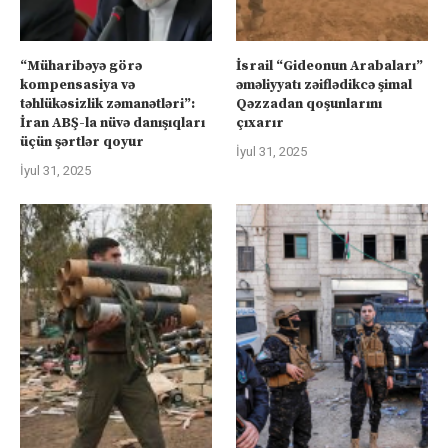
“Müharibəyə görə
İsrail “Gideonun Arabaları”
kompensasiya və
əməliyyatı zəiflədikcə şimal
təhlükəsizlik zəmanətləri”:
Qəzzadan qoşunlarını
İran ABŞ-la nüvə danışıqları
çıxarır
üçün şərtlər qoyur
İyul 31, 2025
İyul 31, 2025