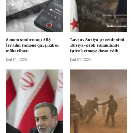
Sənanı sındırmaq: ABŞ-
Lavrov Suriya prezidentini
İsrailin Yəmənə qarşı kiber
Rusiya–Ərəb sammitində
müharibəsi
iştirak etməyə dəvət edib
İyul 31, 2025
İyul 31, 2025