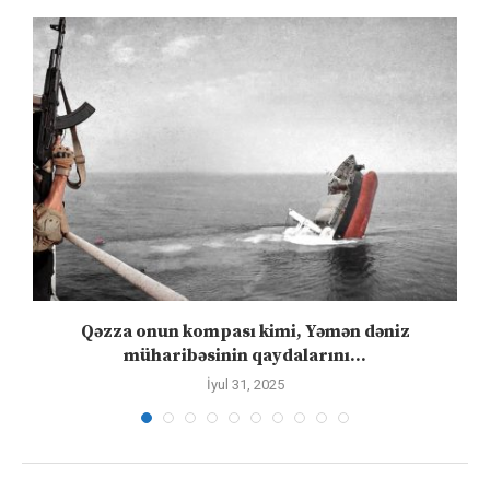
Qəzza onun kompası kimi, Yəmən dəniz
S
müharibəsinin qaydalarını...
İyul 31, 2025