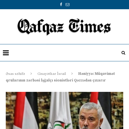
Əsas səhifə
Cinayətkar İsrail
Həniyyə: Müqavimət
qrularının zərbəsi İşğalçı sionistləri Qəzzədən çıxarır