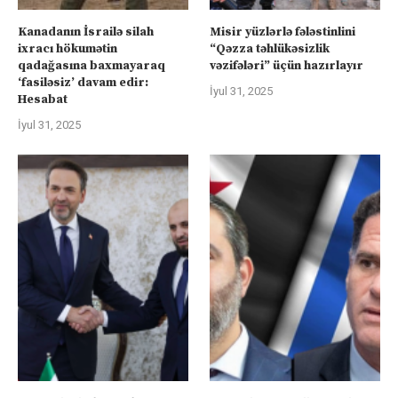
Kanadanın İsrailə silah
Misir yüzlərlə fələstinlini
ixracı hökumətin
“Qəzza təhlükəsizlik
qadağasına baxmayaraq
vəzifələri” üçün hazırlayır
‘fasiləsiz’ davam edir:
İyul 31, 2025
Hesabat
İyul 31, 2025