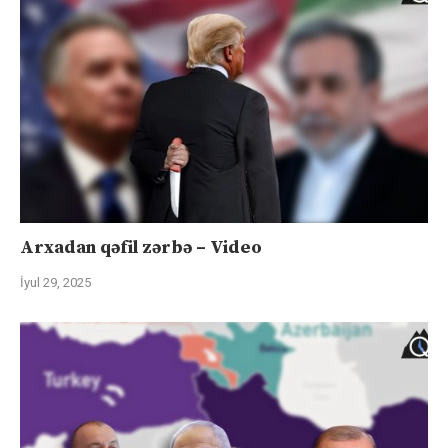
Arxadan qəfil zərbə – Video
İyul 29, 2025