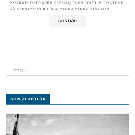
NÖVBƏTI DƏFƏ ŞƏRH YAZMAQ ÜÇÜN ADIMI, E-POÇTUMU
VƏ VEBSAYTIMI BU BRAUZERDƏ YADDA SAXLAYIN.
Search
SON ƏLAVƏLƏR