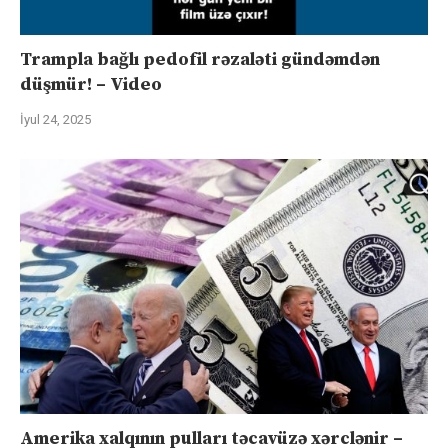
Trampla bağlı pedofil rəzaləti gündəmdən
düşmür! – Video
İyul 24, 2025
Amerika xalqının pulları təcavüzə xərclənir –