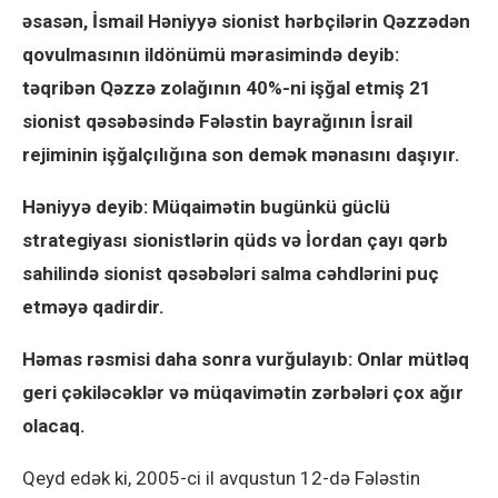
əsasən, İsmail Həniyyə sionist hərbçilərin Qəzzədən
qovulmasının ildönümü mərasimində deyib:
təqribən Qəzzə zolağının 40%-ni işğal etmiş 21
sionist qəsəbəsində Fələstin bayrağının İsrail
rejiminin işğalçılığına son demək mənasını daşıyır.
Həniyyə deyib: Müqaimətin bugünkü güclü
strategiyası sionistlərin qüds və İordan çayı qərb
sahilində sionist qəsəbələri salma cəhdlərini puç
etməyə qadirdir.
Həmas rəsmisi daha sonra vurğulayıb: Onlar mütləq
geri çəkiləcəklər və müqavimətin zərbələri çox ağır
olacaq.
Qeyd edək ki, 2005-ci il avqustun 12-də Fələstin