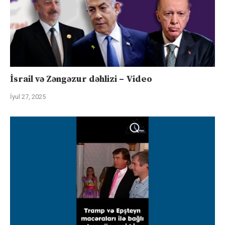
İsrail və Zəngəzur dəhlizi – Video
İyul 27, 2025