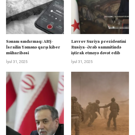
Sənanı sındırmaq: ABŞ-
Lavrov Suriya prezidentini
İsrailin Yəmənə qarşı kiber
Rusiya–Ərəb sammitində
müharibəsi
iştirak etməyə dəvət edib
İyul 31, 2025
İyul 31, 2025