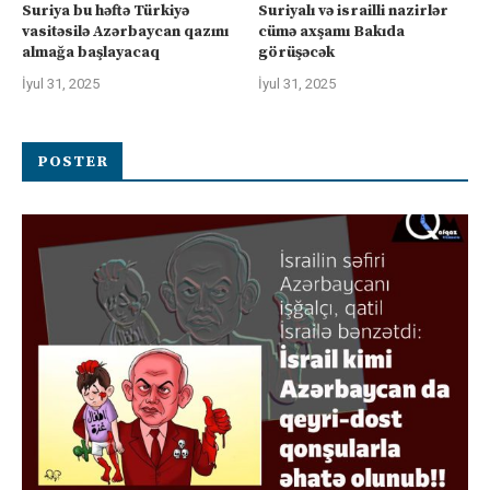
Suriya bu həftə Türkiyə
Suriyalı və israilli nazirlər
vasitəsilə Azərbaycan qazını
cümə axşamı Bakıda
almağa başlayacaq
görüşəcək
İyul 31, 2025
İyul 31, 2025
POSTER