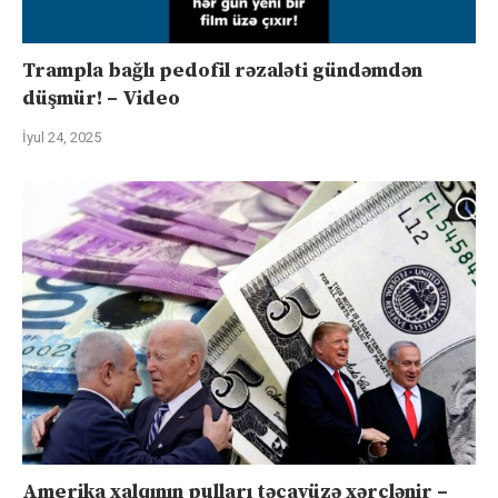
Trampla bağlı pedofil rəzaləti gündəmdən
düşmür! – Video
İyul 24, 2025
Amerika xalqının pulları təcavüzə xərclənir –