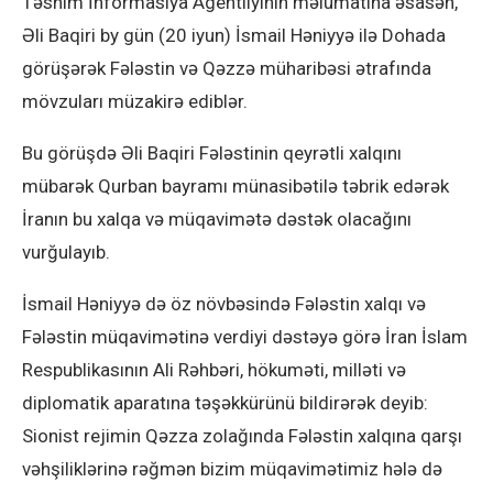
Təsnim İnformasiya Agentliyinin məlumatına əsasən,
Əli Baqiri by gün (20 iyun) İsmail Həniyyə ilə Dohada
görüşərək Fələstin və Qəzzə müharibəsi ətrafında
mövzuları müzakirə ediblər.
Bu görüşdə Əli Baqiri Fələstinin qeyrətli xalqını
mübarək Qurban bayramı münasibətilə təbrik edərək
İranın bu xalqa və müqavimətə dəstək olacağını
vurğulayıb.
İsmail Həniyyə də öz növbəsində Fələstin xalqı və
Fələstin müqavimətinə verdiyi dəstəyə görə İran İslam
Respublikasının Ali Rəhbəri, hökuməti, milləti və
diplomatik aparatına təşəkkürünü bildirərək deyib:
Sionist rejimin Qəzza zolağında Fələstin xalqına qarşı
vəhşiliklərinə rəğmən bizim müqavimətimiz hələ də