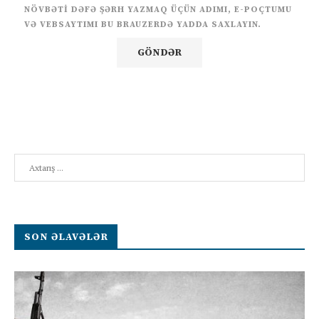
NÖVBƏTI DƏFƏ ŞƏRH YAZMAQ ÜÇÜN ADIMI, E-POÇTUMU
VƏ VEBSAYTIMI BU BRAUZERDƏ YADDA SAXLAYIN.
Search
SON ƏLAVƏLƏR