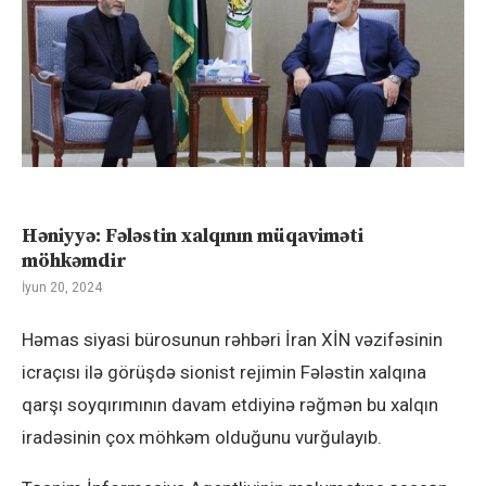
Həniyyə: Fələstin xalqının müqaviməti
möhkəmdir
İyun 20, 2024
Həmas siyasi bürosunun rəhbəri İran XİN vəzifəsinin
icraçısı ilə görüşdə sionist rejimin Fələstin xalqına
qarşı soyqırımının davam etdiyinə rəğmən bu xalqın
iradəsinin çox möhkəm olduğunu vurğulayıb.