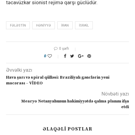
təcavüzkar sionist rejimə qarşı güclüdür.
FƏLƏSTIN
HƏNIYYƏ
IRAN
ISRAIL
0 şərh
0
Əvvəlki yazı
Hava şarı və spiral qülləsi: Braziliyalı gənclərin yeni
macərası – VİDEO
Növbəti yazı
Mearyo Netanyahunun hakimiyyətdə qalma planını ifşa
etdi
ƏLAQƏLI POSTLAR