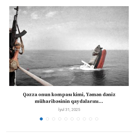
n
Qəzza onun kompası kimi, Yəmən dəniz
S
müharibəsinin qaydalarını...
İyul 31, 2025