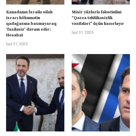
Kanadanın İsrailə silah
Misir yüzlərlə fələstinlini
ixracı hökumətin
“Qəzza təhlükəsizlik
qadağasına baxmayaraq
vəzifələri” üçün hazırlayır
‘fasiləsiz’ davam edir:
İyul 31, 2025
Hesabat
İyul 31, 2025