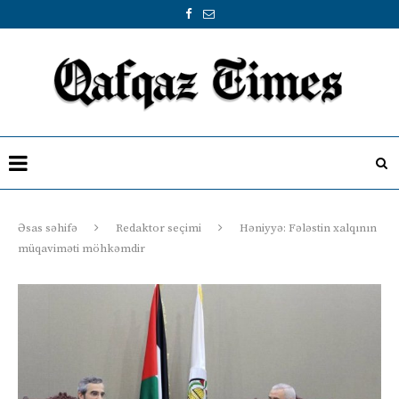
Əsas səhifə
Redaktor seçimi
Həniyyə: Fələstin xalqının
müqaviməti möhkəmdir