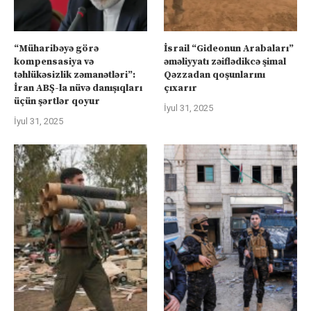
“Müharibəyə görə
İsrail “Gideonun Arabaları”
kompensasiya və
əməliyyatı zəiflədikcə şimal
təhlükəsizlik zəmanətləri”:
Qəzzadan qoşunlarını
İran ABŞ-la nüvə danışıqları
çıxarır
üçün şərtlər qoyur
İyul 31, 2025
İyul 31, 2025