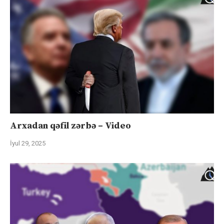
Arxadan qəfil zərbə – Video
İyul 29, 2025