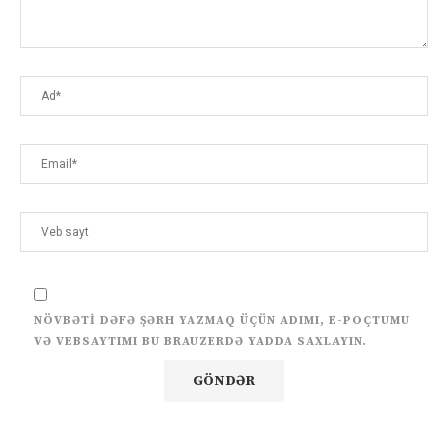
NÖVBƏTI DƏFƏ ŞƏRH YAZMAQ ÜÇÜN ADIMI, E-POÇTUMU
VƏ VEBSAYTIMI BU BRAUZERDƏ YADDA SAXLAYIN.