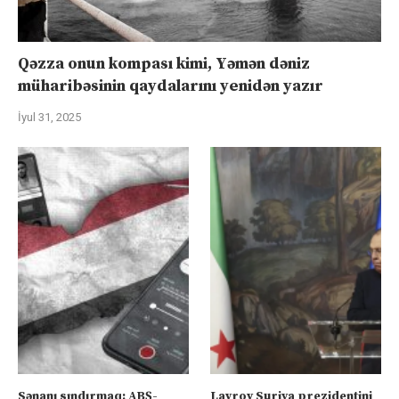
Qəzza onun kompası kimi, Yəmən dəniz
müharibəsinin qaydalarını yenidən yazır
İyul 31, 2025
Sənanı sındırmaq: ABŞ-
Lavrov Suriya prezidentini