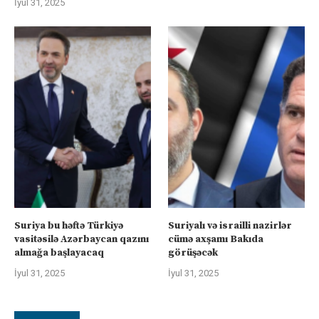
İyul 31, 2025
Suriya bu həftə Türkiyə
Suriyalı və israilli nazirlər
vasitəsilə Azərbaycan qazını
cümə axşamı Bakıda
almağa başlayacaq
görüşəcək
İyul 31, 2025
İyul 31, 2025