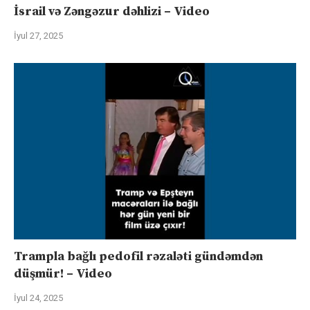
İsrail və Zəngəzur dəhlizi – Video
İyul 27, 2025
Trampla bağlı pedofil rəzaləti gündəmdən
düşmür! – Video
İyul 24, 2025