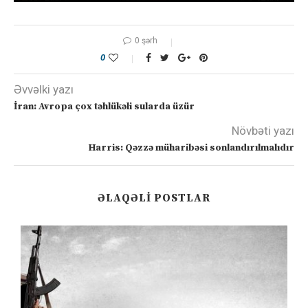
0 şərh
0
Əvvəlki yazı
İran: Avropa çox təhlükəli sularda üzür
Növbəti yazı
Harris: Qəzzə müharibəsi sonlandırılmalıdır
ƏLAQƏLI POSTLAR