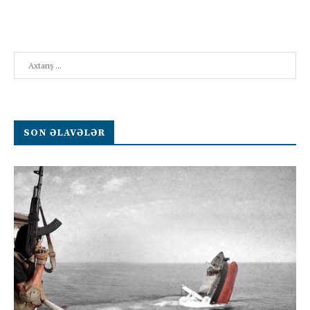
Search
SON ƏLAVƏLƏR