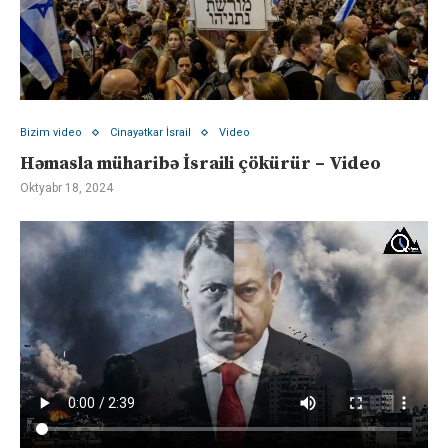
Bizim video
Cinayətkar İsrail
Video
Həmasla müharibə İsraili çökürür – Video
Oktyabr 18, 2024