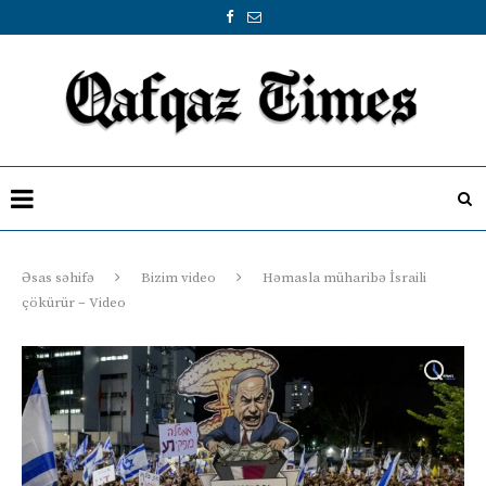
Əsas səhifə
Bizim video
Həmasla müharibə İsraili
çökürür – Video