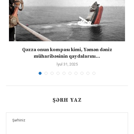
Qəzza onun kompası kimi, Yəmən dəniz
S
müharibəsinin qaydalarını...
İyul 31, 2025
ŞƏRH YAZ