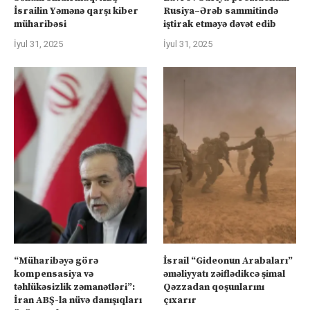
İsrailin Yəmənə qarşı kiber
Rusiya–Ərəb sammitində
müharibəsi
iştirak etməyə dəvət edib
İyul 31, 2025
İyul 31, 2025
“Müharibəyə görə
İsrail “Gideonun Arabaları”
kompensasiya və
əməliyyatı zəiflədikcə şimal
təhlükəsizlik zəmanətləri”:
Qəzzadan qoşunlarını
İran ABŞ-la nüvə danışıqları
çıxarır