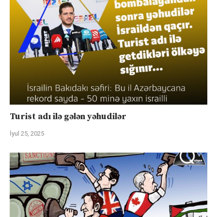
Turist adı ilə gələn yəhudilər
İyul 25, 2025