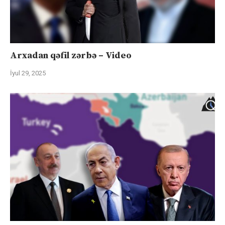
Arxadan qəfil zərbə – Video
İyul 29, 2025