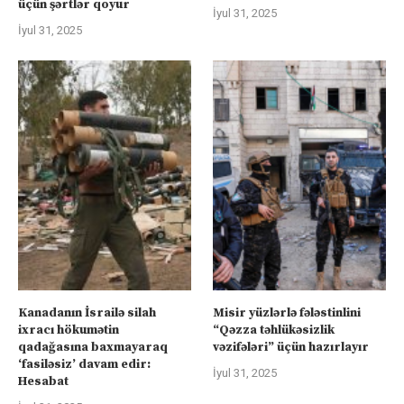
üçün şərtlər qoyur
İyul 31, 2025
İyul 31, 2025
Kanadanın İsrailə silah
Misir yüzlərlə fələstinlini
ixracı hökumətin
“Qəzza təhlükəsizlik
qadağasına baxmayaraq
vəzifələri” üçün hazırlayır
‘fasiləsiz’ davam edir:
İyul 31, 2025
Hesabat