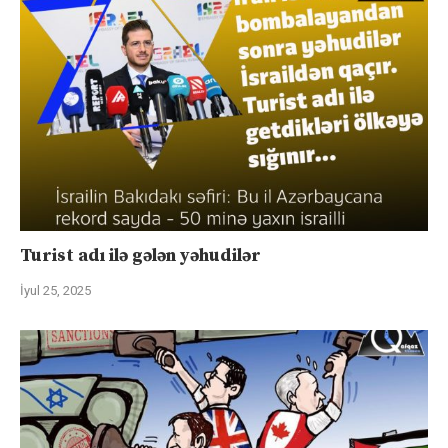
Turist adı ilə gələn yəhudilər
İyul 25, 2025