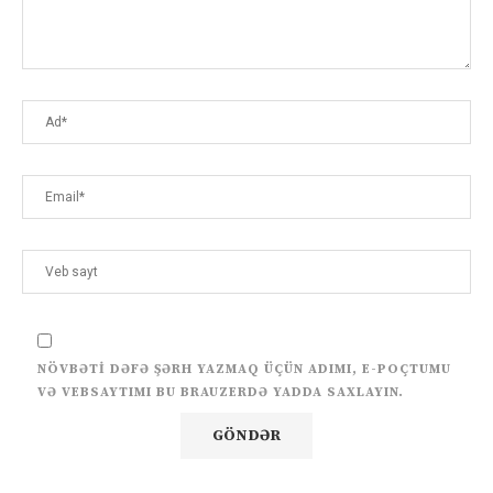
NÖVBƏTI DƏFƏ ŞƏRH YAZMAQ ÜÇÜN ADIMI, E-POÇTUMU
VƏ VEBSAYTIMI BU BRAUZERDƏ YADDA SAXLAYIN.