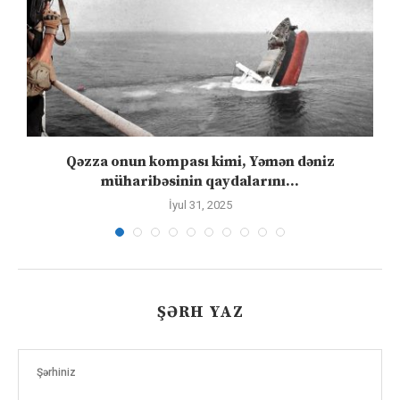
Qəzza onun kompası kimi, Yəmən dəniz
S
müharibəsinin qaydalarını...
İyul 31, 2025
ŞƏRH YAZ