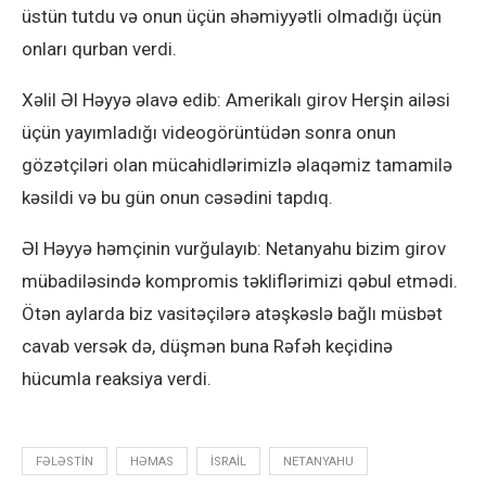
üstün tutdu və onun üçün əhəmiyyətli olmadığı üçün
onları qurban verdi.
Xəlil Əl Həyyə əlavə edib: Amerikalı girov Herşin ailəsi
üçün yayımladığı videogörüntüdən sonra onun
gözətçiləri olan mücahidlərimizlə əlaqəmiz tamamilə
kəsildi və bu gün onun cəsədini tapdıq.
Əl Həyyə həmçinin vurğulayıb: Netanyahu bizim girov
mübadiləsində kompromis təkliflərimizi qəbul etmədi.
Ötən aylarda biz vasitəçilərə atəşkəslə bağlı müsbət
cavab versək də, düşmən buna Rəfəh keçidinə
hücumla reaksiya verdi.
FƏLƏSTIN
HƏMAS
ISRAIL
NETANYAHU