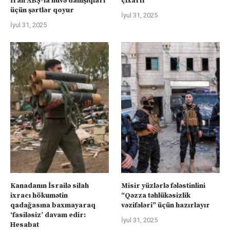
İran ABŞ-la nüvə danışıqları
çıxarır
üçün şərtlər qoyur
İyul 31, 2025
İyul 31, 2025
Kanadanın İsrailə silah
Misir yüzlərlə fələstinlini
ixracı hökumətin
“Qəzza təhlükəsizlik
qadağasına baxmayaraq
vəzifələri” üçün hazırlayır
‘fasiləsiz’ davam edir:
İyul 31, 2025
Hesabat