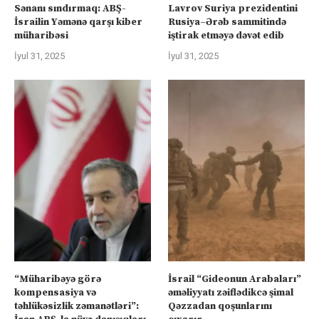
Sənanı sındırmaq: ABŞ-
Lavrov Suriya prezidentini
İsrailin Yəmənə qarşı kiber
Rusiya–Ərəb sammitində
müharibəsi
iştirak etməyə dəvət edib
İyul 31, 2025
İyul 31, 2025
“Müharibəyə görə
İsrail “Gideonun Arabaları”
kompensasiya və
əməliyyatı zəiflədikcə şimal
təhlükəsizlik zəmanətləri”:
Qəzzadan qoşunlarını