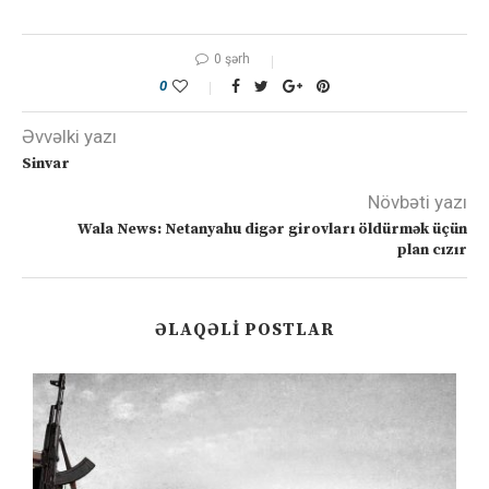
0 şərh
0
Əvvəlki yazı
Sinvar
Növbəti yazı
Wala News: Netanyahu digər girovları öldürmək üçün
plan cızır
ƏLAQƏLI POSTLAR