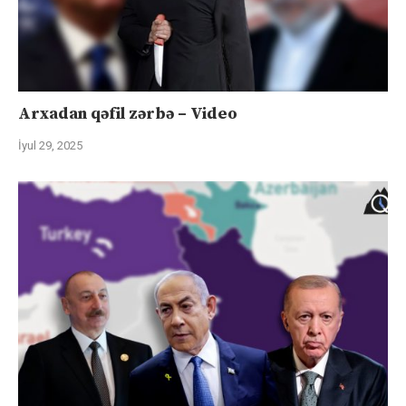
Arxadan qəfil zərbə – Video
İyul 29, 2025