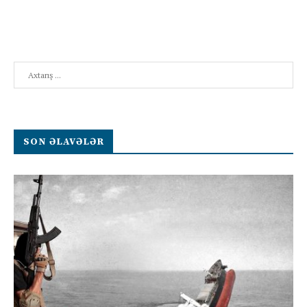
Search
SON ƏLAVƏLƏR