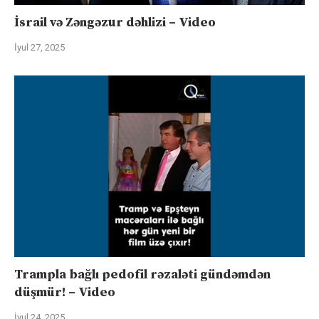
İsrail və Zəngəzur dəhlizi – Video
İyul 27, 2025
Trampla bağlı pedofil rəzaləti gündəmdən
düşmür! – Video
İyul 24, 2025