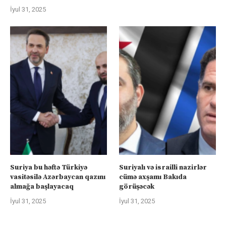
İyul 31, 2025
Suriya bu həftə Türkiyə
Suriyalı və israilli nazirlər
vasitəsilə Azərbaycan qazını
cümə axşamı Bakıda
almağa başlayacaq
görüşəcək
İyul 31, 2025
İyul 31, 2025