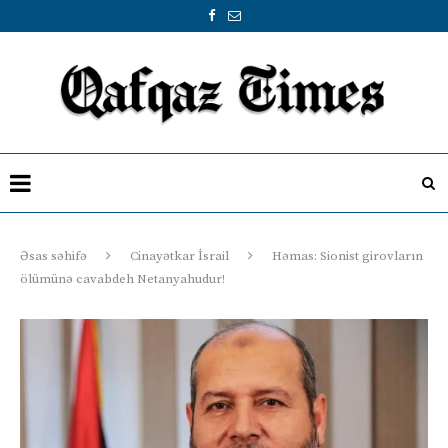
Əsas səhifə
Cinayətkar İsrail
Həmas: Sionist girovların
ölümünə cavabdeh Netanyahudur!