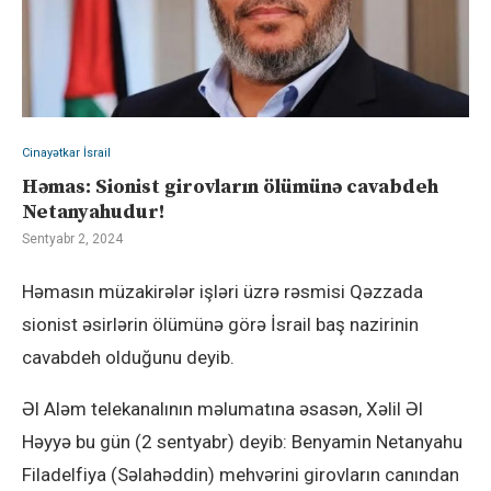
Cinayətkar İsrail
Həmas: Sionist girovların ölümünə cavabdeh
Netanyahudur!
Sentyabr 2, 2024
Həmasın müzakirələr işləri üzrə rəsmisi Qəzzada
sionist əsirlərin ölümünə görə İsrail baş nazirinin
cavabdeh olduğunu deyib.
Əl Aləm telekanalının məlumatına əsasən, Xəlil Əl
Həyyə bu gün (2 sentyabr) deyib: Benyamin Netanyahu
Filadelfiya (Səlahəddin) mehvərini girovların canından