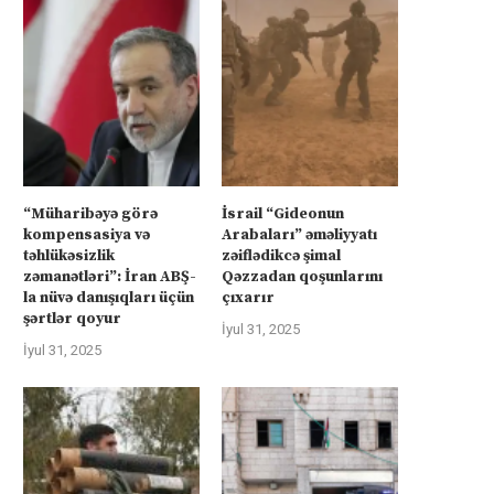
“Müharibəyə görə
İsrail “Gideonun
kompensasiya və
Arabaları” əməliyyatı
təhlükəsizlik
zəiflədikcə şimal
zəmanətləri”: İran ABŞ-
Qəzzadan qoşunlarını
la nüvə danışıqları üçün
çıxarır
şərtlər qoyur
İyul 31, 2025
İyul 31, 2025