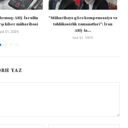
dırmaq: ABŞ-İsrailin
“Müharibəyə görə kompensasiya və
şı kiber müharibəsi
təhlükəsizlik zəmanətləri”: İran
ABŞ-la...
yul 31, 2025
İyul 31, 2025
ƏRH YAZ