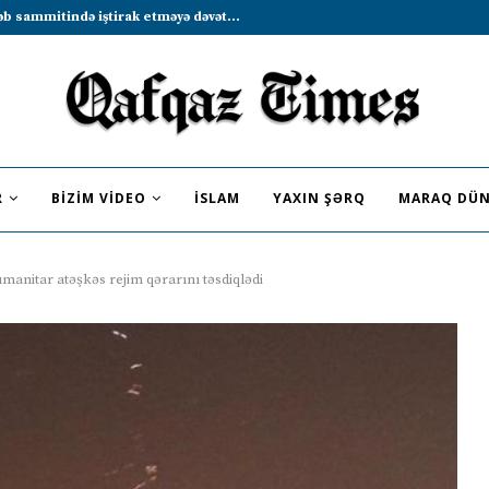
b sammitində iştirak etməyə dəvət...
R
BIZIM VIDEO
İSLAM
YAXIN ŞƏRQ
MARAQ DÜN
anitar atəşkəs rejim qərarını təsdiqlədi