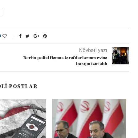
0
Növbəti yazı
Berlin polisi Həmas tərəfdarlarının evinə
basqın izni aldı
LI POSTLAR