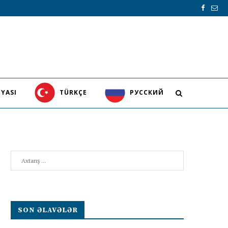
YASI
TÜRKÇE
PУССКИЙ
Search
SON ƏLAVƏLƏR