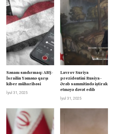
Sənanı sındırmaq: ABŞ-
Lavrov Suriya
İsrailin Yəmənə qarşı
prezidentini Rusiya–
kiber müharibəsi
Ərəb sammitində iştirak
etməyə dəvət edib
İyul 31, 2025
İyul 31, 2025