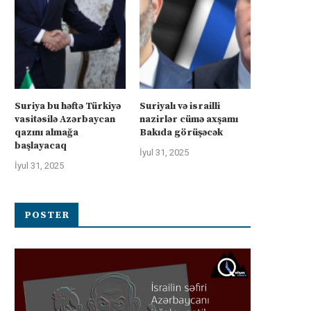
Suriya bu həftə Türkiyə
Suriyalı və israilli
vasitəsilə Azərbaycan
nazirlər cümə axşamı
qazını almağa
Bakıda görüşəcək
başlayacaq
İyul 31, 2025
İyul 31, 2025
POSTER