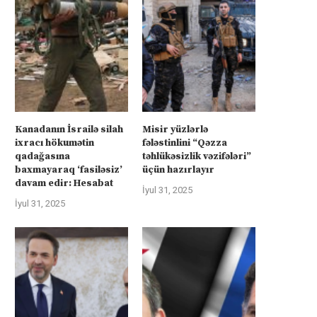
İsrail “Gideonun Arabaları”
Kanadanın İsrailə silah ixra
əməliyyatı zəiflədikcə şimal
hökumətin qadağasına baxma
Qəzzadan qoşunlarını...
‘fasiləsiz’...
İyul 31, 2025
İyul 31, 2025
Kanadanın İsrailə silah
Misir yüzlərlə
ixracı hökumətin
fələstinlini “Qəzza
qadağasına
təhlükəsizlik vəzifələri”
baxmayaraq ‘fasiləsiz’
üçün hazırlayır
davam edir: Hesabat
İyul 31, 2025
İyul 31, 2025