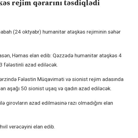
s rejim qərarını təsdiqlədi
abah (24 oktyabr) humanitar atəşkəs rejiminin səhər
asən, Həmas elan edib: Qəzzədə humanitar atəşkəs 4
3 fələstinli azad ediləcək.
 ərzində Fələstin Müqaviməti və sionist rejim adasında
dan aşağı 50 sionist uşaq və qadın azad ediləcək.
ilə girovların azad edilməsinə razı olmadığını elan
hvil verəcəyini elan edib.