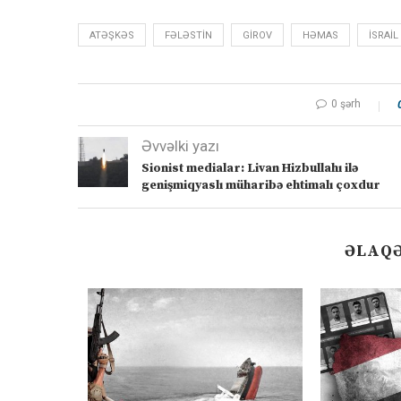
ATƏŞKƏS
FƏLƏSTIN
GIROV
HƏMAS
ISRAIL
0 şərh
Əvvəlki yazı
Sionist medialar: Livan Hizbullahı ilə
genişmiqyaslı müharibə ehtimalı çoxdur
ƏLAQƏ