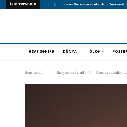
İNDİ TRENDDİR
Lavrov Suriya prezidentini Rusiya–Ərə
ƏSAS SƏHIFƏ
DÜNYA
ÖLKƏ
POSTE
Əsas səhifə
Cinayətkar İsrail
Həmas sabahkı hum