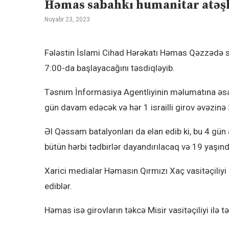
Həmas sabahkı humanitar atəşkə
Noyabr 23, 2023
Fələstin İslami Cihad Hərəkatı Həmas Qəzzədə s
7:00-da başlayacağını təsdiqləyib.
Təsnim İnformasiya Agentliyinin məlumatına əs
gün davam edəcək və hər 1 israilli girov əvəzinə 
Əl Qəssam batalyonları da elan edib ki, bu 4 gün
bütün hərbi tədbirlər dayandırılacaq və 19 yaşın
Xarici medialar Həmasın Qırmızı Xaç vasitəçiliyi 
ediblər.
Həmas isə girovların təkcə Misir vasitəçiliyi ilə tə