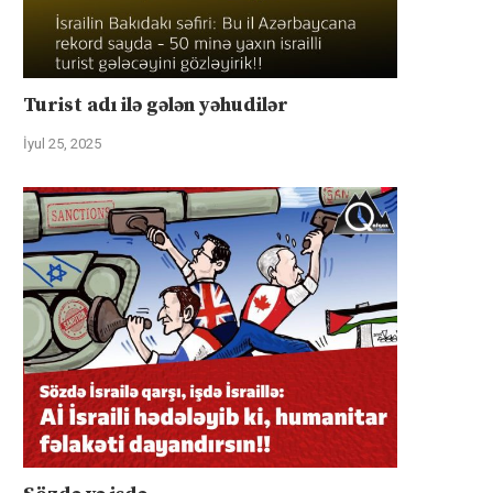
Turist adı ilə gələn yəhudilər
İyul 25, 2025