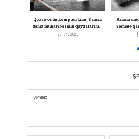
zirlər cümə
Qəzza onun kompası kimi, Yəmən
Sənanı sın
əcək:...
dəniz müharibəsinin qaydalarını...
Yəmənə qar
İyul 31, 2025
İ
Ş