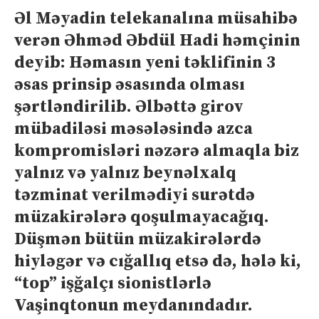
Əl Məyadin telekanalına müsahibə
verən Əhməd Əbdül Hadi həmçinin
deyib: Həmasın yeni təklifinin 3
əsas prinsip əsasında olması
şərtləndirilib. Əlbəttə girov
mübadiləsi məsələsində azca
kompromisləri nəzərə almaqla biz
yalnız və yalnız beynəlxalq
təzminat verilmədiyi surətdə
müzakirələrə qoşulmayacağıq.
Düşmən bütün müzakirələrdə
hiyləgər və cığallıq etsə də, hələ ki,
“top” işğalçı sionistlərlə
Vaşinqtonun meydanındadır.