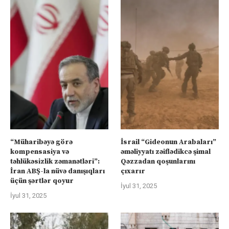
“Müharibəyə görə
İsrail “Gideonun Arabaları”
kompensasiya və
əməliyyatı zəiflədikcə şimal
təhlükəsizlik zəmanətləri”:
Qəzzadan qoşunlarını
İran ABŞ-la nüvə danışıqları
çıxarır
üçün şərtlər qoyur
İyul 31, 2025
İyul 31, 2025