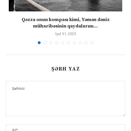
Qəzza onun kompası kimi, Yəmən dəniz
S
müharibəsinin qaydalarını...
İyul 31, 2025
ŞƏRH YAZ