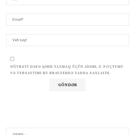
NÖVBƏTI DƏFƏ ŞƏRH YAZMAQ ÜÇÜN ADIMI, E-POÇTUMU
VƏ VEBSAYTIMI BU BRAUZERDƏ YADDA SAXLAYIN.
Search