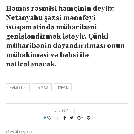
Həmas rəsmisi həmçinin deyib:
Netanyahu şəxsi mənafeyi
istiqamətində müharibəni
genişləndirmək istəyir. Çünki
müharibənin dayandırılması onun
mühakiməsi və həbsi ilə
nəticələnəcək.
FƏLƏSTIN
HƏMAS
ISRAIL
0 şərh
0
Əvvəlki yazı