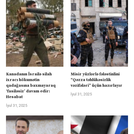
Kanadanın İsrailə silah
Misir yüzlərlə fələstinlini
ixracı hökumətin
“Qəzza təhlükəsizlik
qadağasına baxmayaraq
vəzifələri” üçün hazırlayır
‘fasiləsiz’ davam edir:
İyul 31, 2025
Hesabat
İyul 31, 2025