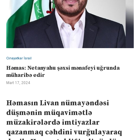
Cinayətkar İsrail
Həmas: Netanyahu şəxsi mənafeyi uğrunda
müharibə edir
Mart 17, 2024
Həmasın Livan nümayəndəsi
düşmənin müqavimətlə
müzakirələrdə imtiyazlar
qazanmaq cəhdini vurğulayaraq