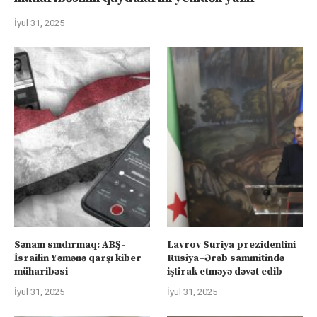
İyul 31, 2025
Sənanı sındırmaq: ABŞ-
Lavrov Suriya prezidentini
İsrailin Yəmənə qarşı kiber
Rusiya–Ərəb sammitində
müharibəsi
iştirak etməyə dəvət edib
İyul 31, 2025
İyul 31, 2025