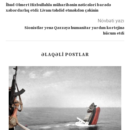
İhud Olmert Hizbullahla müharibənin nəticələri barədə
xəbərdarlıq etdi: Livanı təhdid etməkdən çəkinin
Növbəti yazı
Sionistlər yenə Qəzzəyə humanitar yardım kortejinə
hücum etdi
ƏLAQƏLI POSTLAR