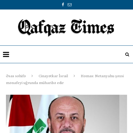
Əsas səhifə
Cinayətkar İsrail
Həmas: Netanyahu şəxsi
mənafeyi uğrunda müharibə edir