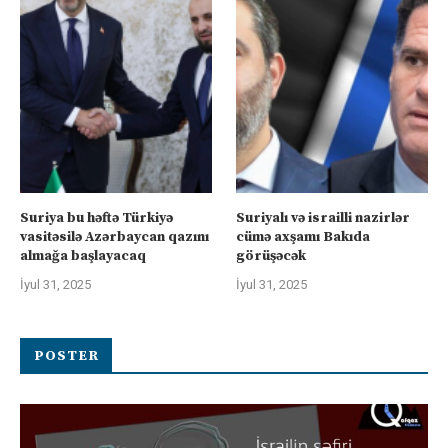
Suriya bu həftə Türkiyə
Suriyalı və israilli nazirlər
vasitəsilə Azərbaycan qazını
cümə axşamı Bakıda
almağa başlayacaq
görüşəcək
İyul 31, 2025
İyul 31, 2025
POSTER