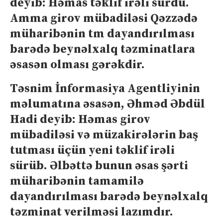
deyib: Həmas təklif irəli sürdü.
Amma girov mübadiləsi Qəzzədə
müharibənin tm dayandırılması
barədə beynəlxalq təzminatlara
əsasən olması gərəkdir.
Təsnim İnformasiya Agentliyinin
məlumatına əsasən, Əhməd Əbdül
Hadi deyib: Həmas girov
mübadiləsi və müzakirələrin baş
tutması üçün yeni təklif irəli
sürüb. Əlbəttə bunun əsas şərti
müharibənin tamamilə
dayandırılması barədə beynəlxalq
təzminat verilməsi lazımdır.