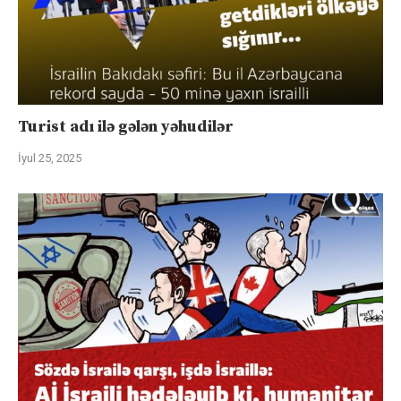
Turist adı ilə gələn yəhudilər
İyul 25, 2025