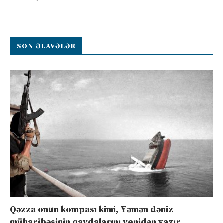
SON ƏLAVƏLƏR
Qəzza onun kompası kimi, Yəmən dəniz
müharibəsinin qaydalarını yenidən yazır