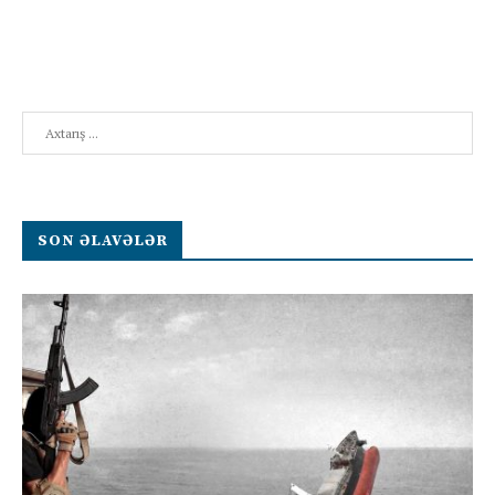
Search
SON ƏLAVƏLƏR