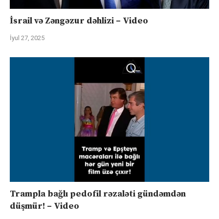
İsrail və Zəngəzur dəhlizi – Video
İyul 27, 2025
Trampla bağlı pedofil rəzaləti gündəmdən
düşmür! – Video