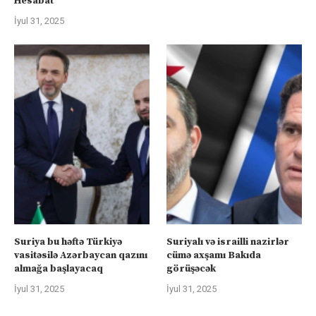
Hesabat
İyul 31, 2025
Suriya bu həftə Türkiyə
Suriyalı və israilli nazirlər
vasitəsilə Azərbaycan qazını
cümə axşamı Bakıda
almağa başlayacaq
görüşəcək
İyul 31, 2025
İyul 31, 2025