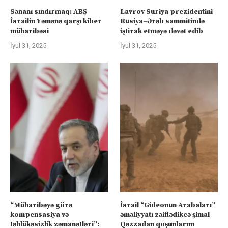
Sənanı sındırmaq: ABŞ-
Lavrov Suriya prezidentini
İsrailin Yəmənə qarşı kiber
Rusiya–Ərəb sammitində
müharibəsi
iştirak etməyə dəvət edib
İyul 31, 2025
İyul 31, 2025
“Müharibəyə görə
İsrail “Gideonun Arabaları”
kompensasiya və
əməliyyatı zəiflədikcə şimal
təhlükəsizlik zəmanətləri”:
Qəzzadan qoşunlarını