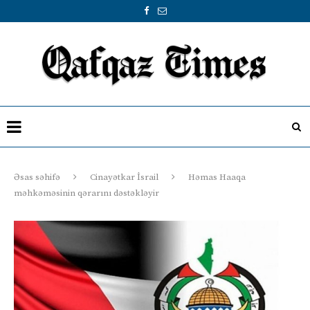
Əsas səhifə
Cinayətkar İsrail
Həmas Haaqa
məhkəməsinin qərarını dəstəkləyir