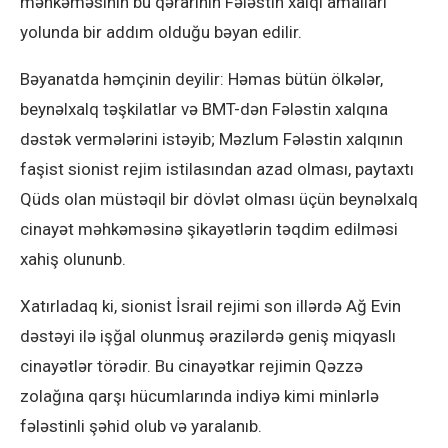
məhkəməsinin bu qərarının Fələstin xalqı amalları
yolunda bir addım olduğu bəyan edilir.
Bəyanatda həmçinin deyilir: Həmas bütün ölkələr,
beynəlxalq təşkilatlar və BMT-dən Fələstin xalqına
dəstək vermələrini istəyib; Məzlum Fələstin xalqının
faşist sionist rejim istilasından azad olması, paytaxtı
Qüds olan müstəqil bir dövlət olması üçün beynəlxalq
cinayət məhkəməsinə şikayətlərin təqdim edilməsi
xahiş olununb.
Xatırladaq ki, sionist İsrail rejimi son illərdə Ağ Evin
dəstəyi ilə işğal olunmuş ərazilərdə geniş miqyaslı
cinayətlər törədir. Bu cinayətkar rejimin Qəzzə
zolağına qarşı hücumlarında indiyə kimi minlərlə
fələstinli şəhid olub və yaralanıb.