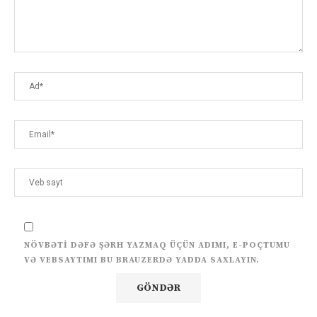
NÖVBƏTI DƏFƏ ŞƏRH YAZMAQ ÜÇÜN ADIMI, E-POÇTUMU
VƏ VEBSAYTIMI BU BRAUZERDƏ YADDA SAXLAYIN.