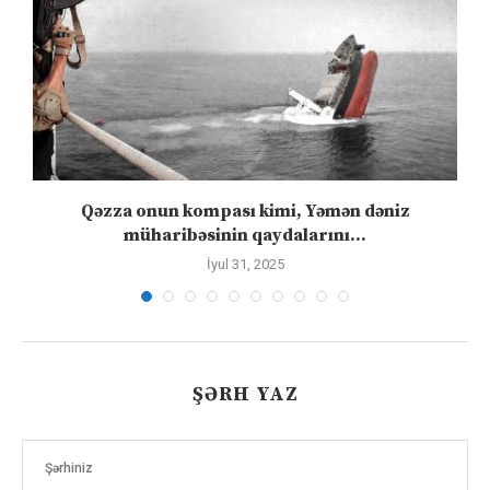
Qəzza onun kompası kimi, Yəmən dəniz
S
müharibəsinin qaydalarını...
İyul 31, 2025
ŞƏRH YAZ