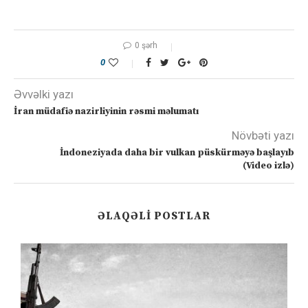
0 şərh
0
Əvvəlki yazı
İran müdafiə nazirliyinin rəsmi məlumatı
Növbəti yazı
İndoneziyada daha bir vulkan püskürməyə başlayıb
(Video izlə)
ƏLAQƏLI POSTLAR