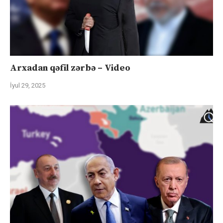
Arxadan qəfil zərbə – Video
İyul 29, 2025