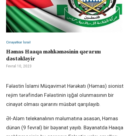
Cinayətkar İsrail
Həmas Haaqa məhkəməsinin qərarını
dəstəkləyir
Fevral 10, 2023
Fələstin İslami Müqavimət Hərəkatı (Həmas) sionist
rejim tərəfindən Fələstinin işğal olunmasının bir
cinayət olması qərarını müsbət qarşılayıb.
Əl-Aləm telekanalının məlumatına əsasən, Həmas
dünən (9 fevral) bir bəyanat yayıb. Bəyanatda Haaqa