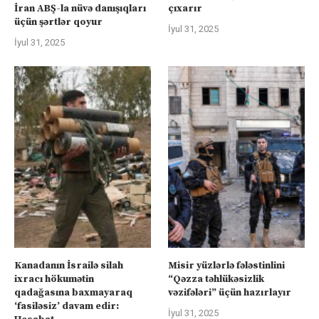
İran ABŞ-la nüvə danışıqları
çıxarır
üçün şərtlər qoyur
İyul 31, 2025
İyul 31, 2025
Kanadanın İsrailə silah
Misir yüzlərlə fələstinlini
ixracı hökumətin
“Qəzza təhlükəsizlik
qadağasına baxmayaraq
vəzifələri” üçün hazırlayır
‘fasiləsiz’ davam edir:
İyul 31, 2025