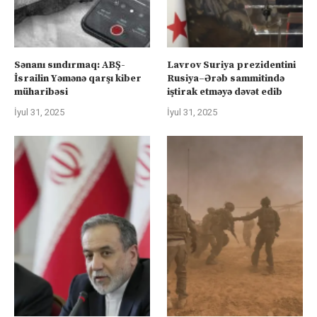
Sənanı sındırmaq: ABŞ-
Lavrov Suriya prezidentini
İsrailin Yəmənə qarşı kiber
Rusiya–Ərəb sammitində
müharibəsi
iştirak etməyə dəvət edib
İyul 31, 2025
İyul 31, 2025