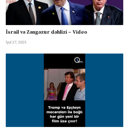
İsrail və Zəngəzur dəhlizi – Video
İyul 27, 2025