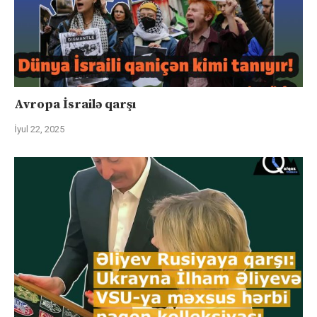
Avropa İsrailə qarşı
İyul 22, 2025