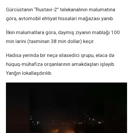
Gürcüstanın “Rustavi-2” telekanalının məlumatına
görə, avtomobil ehtiyat hissələri mağazası yanıb.
İlkin məlumatlara görə, dəymiş ziyanın məbləği 100
min larini (təxminən 38 min dollar) keçir.
Hadisə yerində bir neçə xilasedici qrupu, eləcə də
hüquq-mühafizə orqanlarının əməkdaşları işləyib.
Yanğın lokallaşdırılıb.