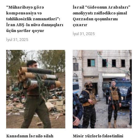
“Müharibəyə görə
İsrail “Gideonun Arabaları”
kompensasiya və
əməliyyatı zəiflədikcə şimal
təhlükəsizlik zəmanətləri”:
Qəzzadan qoşunlarını
İran ABŞ-la nüvə danışıqları
çıxarır
üçün şərtlər qoyur
İyul 31, 2025
İyul 31, 2025
Kanadanın İsrailə silah
Misir yüzlərlə fələstinlini