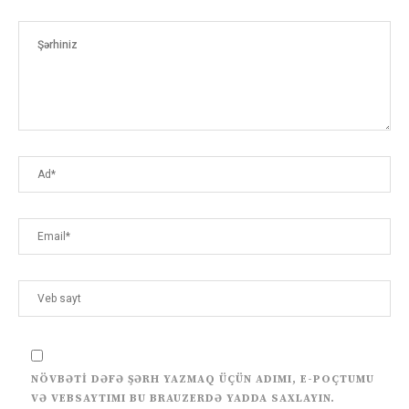
NÖVBƏTI DƏFƏ ŞƏRH YAZMAQ ÜÇÜN ADIMI, E-POÇTUMU
VƏ VEBSAYTIMI BU BRAUZERDƏ YADDA SAXLAYIN.