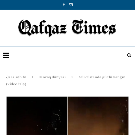
Əsas səhifə
Maraq dünyası
Gürcüstanda güclü yanğın
(Video izlə)