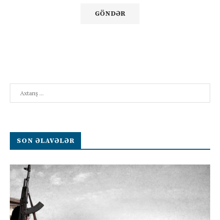
Search
SON ƏLAVƏLƏR