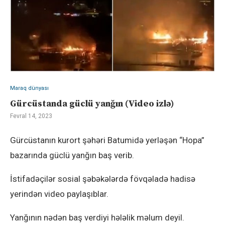
Maraq dünyası
Gürcüstanda güclü yanğın (Video izlə)
Fevral 14, 2023
Gürcüstanın kurort şəhəri Batumidə yerləşən “Hopa”
bazarında güclü yanğın baş verib.
İstifadəçilər sosial şəbəkələrdə fövqəladə hadisə
yerindən video paylaşıblar.
Yanğının nədən baş verdiyi hələlik məlum deyil.