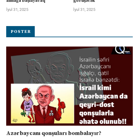
almağa başlayacaq
görüşəcək
İyul 31, 2025
İyul 31, 2025
POSTER
Azərbaycanı qonşuları bombalayır?