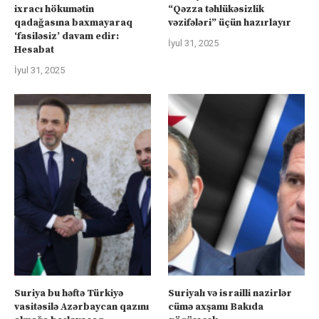
ixracı hökumətin
“Qəzza təhlükəsizlik
qadağasına baxmayaraq
vəzifələri” üçün hazırlayır
‘fasiləsiz’ davam edir:
İyul 31, 2025
Hesabat
İyul 31, 2025
Suriya bu həftə Türkiyə
Suriyalı və israilli nazirlər
vasitəsilə Azərbaycan qazını
cümə axşamı Bakıda