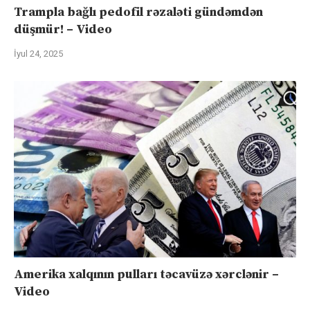
Trampla bağlı pedofil rəzaləti gündəmdən
düşmür! – Video
İyul 24, 2025
Amerika xalqının pulları təcavüzə xərclənir –
Video