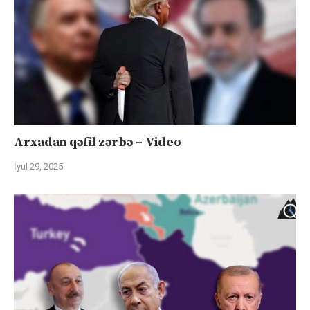
Arxadan qəfil zərbə – Video
İyul 29, 2025