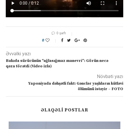
0 şərh
0
Əvvəlki yazı
Bakıda sürücünün “ağlasığmaz manevri”: Görün necə
qəza törətdi (Video izlə)
Növbəti yazı
Yaponiyada dəhşətli fakt: Gənclər yaşlıların kütləvi
ölümünü istəyir – FOTO
ƏLAQƏLI POSTLAR