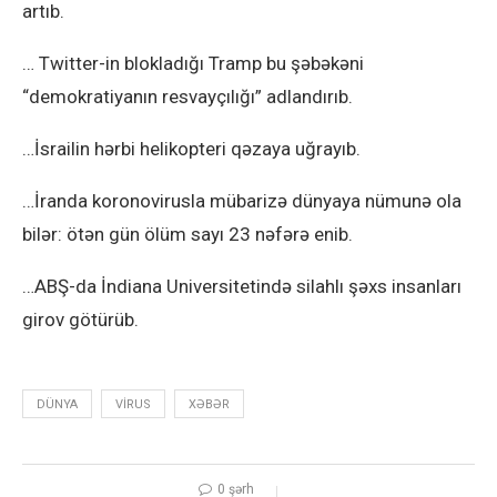
artıb.
… Twitter-in blokladığı Tramp bu şəbəkəni
“demokratiyanın resvayçılığı” adlandırıb.
…İsrailin hərbi helikopteri qəzaya uğrayıb.
…İranda koronovirusla mübarizə dünyaya nümunə ola
bilər: ötən gün ölüm sayı 23 nəfərə enib.
…ABŞ-da İndiana Universitetində silahlı şəxs insanları
girov götürüb.
DÜNYA
VIRUS
XƏBƏR
0 şərh