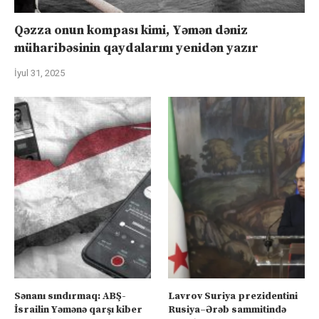
Qəzza onun kompası kimi, Yəmən dəniz
müharibəsinin qaydalarını yenidən yazır
İyul 31, 2025
Sənanı sındırmaq: ABŞ-
Lavrov Suriya prezidentini
İsrailin Yəmənə qarşı kiber
Rusiya–Ərəb sammitində