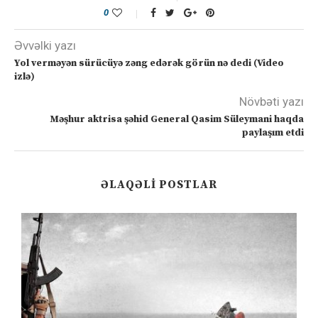
0
Əvvəlki yazı
Yol verməyən sürücüyə zəng edərək görün nə dedi (Video
izlə)
Növbəti yazı
Məşhur aktrisa şəhid General Qasim Süleymani haqda
paylaşım etdi
ƏLAQƏLI POSTLAR