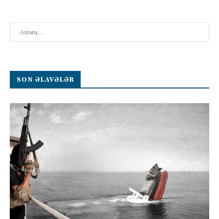
Search
SON ƏLAVƏLƏR