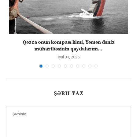
”
Qəzza onun kompası kimi, Yəmən dəniz
S
müharibəsinin qaydalarını...
İyul 31, 2025
ŞƏRH YAZ