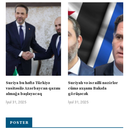
Suriya bu həftə Türkiyə
Suriyalı və israilli nazirlər
vasitəsilə Azərbaycan qazını
cümə axşamı Bakıda
almağa başlayacaq
görüşəcək
İyul 31, 2025
İyul 31, 2025
POSTER