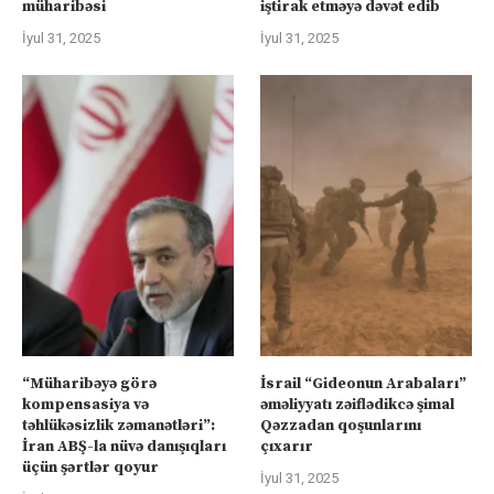
müharibəsi
iştirak etməyə dəvət edib
İyul 31, 2025
İyul 31, 2025
“Müharibəyə görə
İsrail “Gideonun Arabaları”
kompensasiya və
əməliyyatı zəiflədikcə şimal
təhlükəsizlik zəmanətləri”:
Qəzzadan qoşunlarını
İran ABŞ-la nüvə danışıqları
çıxarır
üçün şərtlər qoyur
İyul 31, 2025