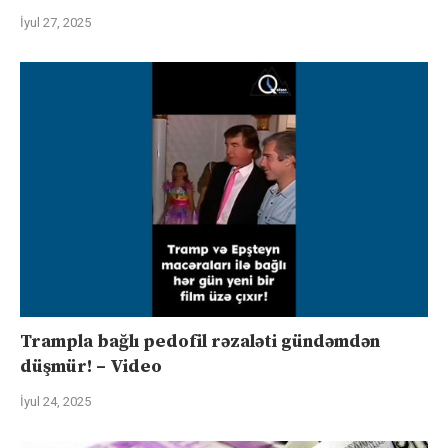
İyul 27, 2025
Trampla bağlı pedofil rəzaləti gündəmdən
düşmür! – Video
İyul 24, 2025