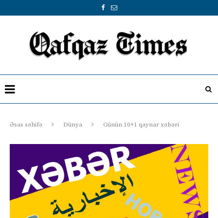
Əsas səhifə
Dünya
Günün 10+1 qaynar xəbəri