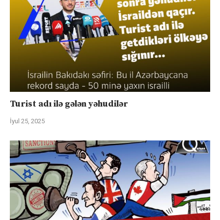
Turist adı ilə gələn yəhudilər
İyul 25, 2025