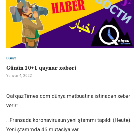
Dünya
Günün 10+1 qaynar xəbəri
Yanvar 4, 2022
QafqazTimes.com dünya mətbuatına istinadən xəbər
verir:
…Fransada koronavirusun yeni ştammı tapıldı (Heute).
Yeni ştammda 46 mutasiya var.