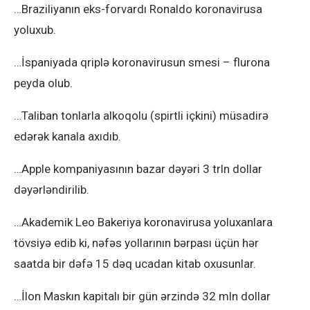
…Braziliyanın eks-forvardı Ronaldo koronavirusa
yoluxub.
…İspaniyada qriplə koronavirusun smesi – flurona
peyda olub.
…Taliban tonlarla alkoqolu (spirtli içkini) müsadirə
edərək kanala axıdıb.
…Apple kompaniyasının bazar dəyəri 3 trln dollar
dəyərləndirilib.
…Akademik Leo Bakeriya koronavirusa yoluxanlara
tövsiyə edib ki, nəfəs yollarının bərpası üçün hər
saatda bir dəfə 15 dəq ucadan kitab oxusunlar.
…İlon Maskın kapitalı bir gün ərzində 32 mln dollar