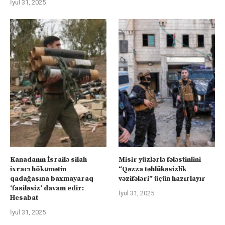
İyul 31, 2025
Kanadanın İsrailə silah
Misir yüzlərlə fələstinlini
ixracı hökumətin
“Qəzza təhlükəsizlik
qadağasına baxmayaraq
vəzifələri” üçün hazırlayır
‘fasiləsiz’ davam edir:
İyul 31, 2025
Hesabat
İyul 31, 2025