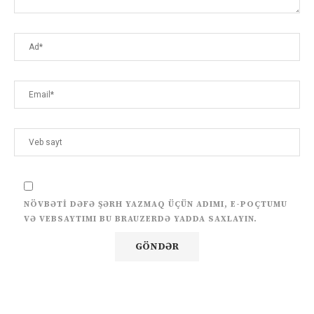
NÖVBƏTI DƏFƏ ŞƏRH YAZMAQ ÜÇÜN ADIMI, E-POÇTUMU
VƏ VEBSAYTIMI BU BRAUZERDƏ YADDA SAXLAYIN.