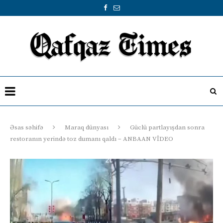
Əsas səhifə
Maraq dünyası
Güclü partlayışdan sonra
restoranın yerində toz dumanı qaldı – ANBAAN VİDEO