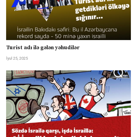
Turist adı ilə gələn yəhudilər
İyul 25, 2025