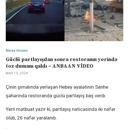
Maraq dünyası
Güclü partlayışdan sonra restoranın yerində
toz dumanı qaldı – ANBAAN VİDEO
Mart 13, 2024
Çinin şimalında yerləşən Hebey əyalətinin Sanhe
şəhərində restoranda güclü partlayış baş verib.
Yerli mətbuat yazır ki, partlayış nəticəsində iki nəfər
ölüb, 26 nəfər yaralanıb.