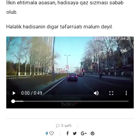
İlkin ehtimala əsasən, hadisəyə qaz sızması səbəb
olub.
Hələlik hadisənin digər təfərrüatı məlum deyil.
0 şərh
0