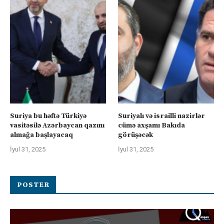
Suriya bu həftə Türkiyə
Suriyalı və israilli nazirlər
vasitəsilə Azərbaycan qazını
cümə axşamı Bakıda
almağa başlayacaq
görüşəcək
İyul 31, 2025
İyul 31, 2025
POSTER