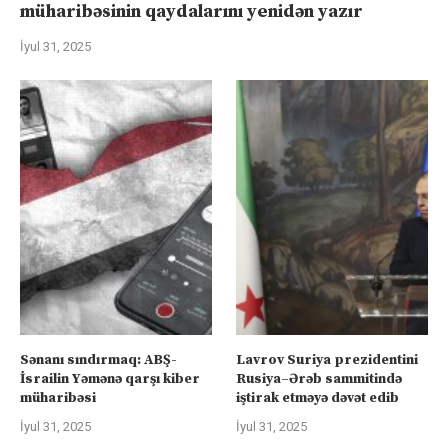
müharibəsinin qaydalarını yenidən yazır
İyul 31, 2025
Sənanı sındırmaq: ABŞ-
Lavrov Suriya prezidentini
İsrailin Yəmənə qarşı kiber
Rusiya–Ərəb sammitində
müharibəsi
iştirak etməyə dəvət edib
İyul 31, 2025
İyul 31, 2025