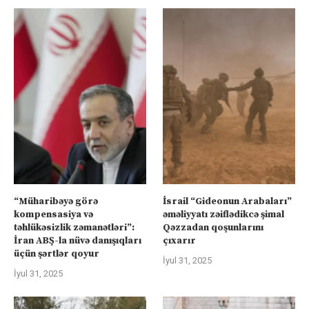
“Müharibəyə görə
İsrail “Gideonun Arabaları”
kompensasiya və
əməliyyatı zəiflədikcə şimal
təhlükəsizlik zəmanətləri”:
Qəzzadan qoşunlarını
İran ABŞ-la nüvə danışıqları
çıxarır
üçün şərtlər qoyur
İyul 31, 2025
İyul 31, 2025