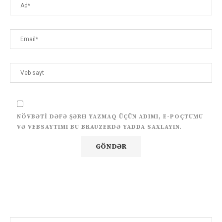
NÖVBƏTI DƏFƏ ŞƏRH YAZMAQ ÜÇÜN ADIMI, E-POÇTUMU
VƏ VEBSAYTIMI BU BRAUZERDƏ YADDA SAXLAYIN.
Search