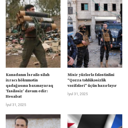
Kanadanın İsrailə silah
Misir yüzlərlə fələstinlini
ixracı hökumətin
“Qəzza təhlükəsizlik
qadağasına baxmayaraq
vəzifələri” üçün hazırlayır
‘fasiləsiz’ davam edir:
İyul 31, 2025
Hesabat
İyul 31, 2025