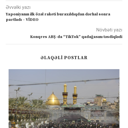
Əvvəlki yazı
Yaponiyanın ilk özəl raketi buraxıldıqdan dərhal sonra
partladı – VİDEO
Növbəti yazı
Konqres ABŞ-da “TikTok” qadağasını təsdiqlədi
ƏLAQƏLI POSTLAR