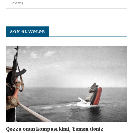
SON ƏLAVƏLƏR
Qəzza onun kompası kimi, Yəmən dəniz