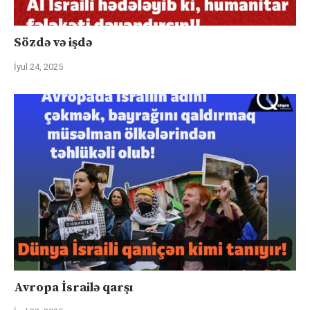
Sözdə və işdə
İyul 24, 2025
Avropa İsrailə qarşı