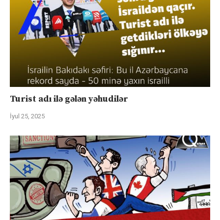
Turist adı ilə gələn yəhudilər
İyul 25, 2025