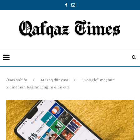
Əsas səhifə
Maraq dünyası
“Google” məşhur
xidmətinin bağlanacağını elan etdi