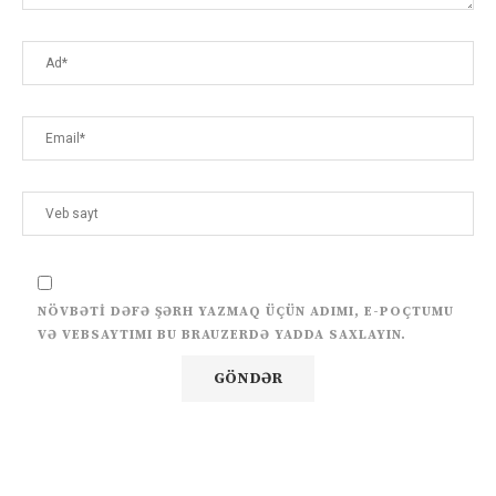
NÖVBƏTI DƏFƏ ŞƏRH YAZMAQ ÜÇÜN ADIMI, E-POÇTUMU
VƏ VEBSAYTIMI BU BRAUZERDƏ YADDA SAXLAYIN.