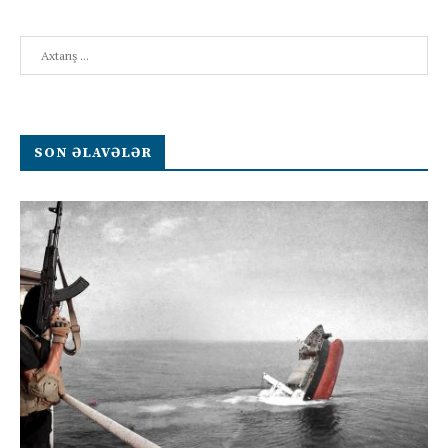
Search
SON ƏLAVƏLƏR