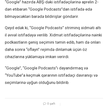
“Google” hazırda ABŞ-dəki istifadəçilərinə aprelin 2-
dən etibarən “Google Podcasts”dan istifadə edə
bilməyəcəkləri barədə bildirişlər göndərir.
Qeyd edək ki, “Google Podcasts” striminq xidməti altı
il əvvəl istifadəyə verilib. Xidmət istifadəçilərinə nəinki
podkastların geniş seçimini təmin edib, həm də onları
daha sonra “oflayn” rejimdə dinləmək üçün öz
cihazlarına yükləməyə imkan verirdi.
“Google”, “Google Podcasts”ı dayandırmaq və
“YouTube”a keçmək qərarının istifadəçi davranışı və
seçimlərinə uyğun olduğunu bildirib.
0 şərh