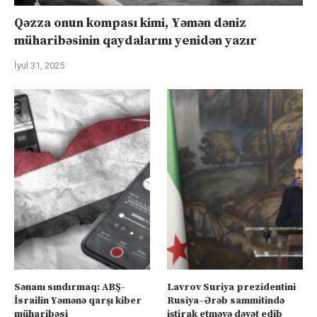
Qəzza onun kompası kimi, Yəmən dəniz
müharibəsinin qaydalarını yenidən yazır
İyul 31, 2025
Sənanı sındırmaq: ABŞ-
Lavrov Suriya prezidentini
İsrailin Yəmənə qarşı kiber
Rusiya–Ərəb sammitində
müharibəsi
iştirak etməyə dəvət edib