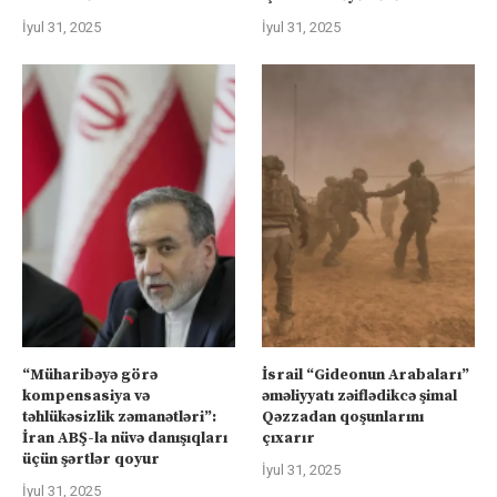
İyul 31, 2025
İyul 31, 2025
“Müharibəyə görə
İsrail “Gideonun Arabaları”
kompensasiya və
əməliyyatı zəiflədikcə şimal
təhlükəsizlik zəmanətləri”:
Qəzzadan qoşunlarını
İran ABŞ-la nüvə danışıqları
çıxarır
üçün şərtlər qoyur
İyul 31, 2025
İyul 31, 2025