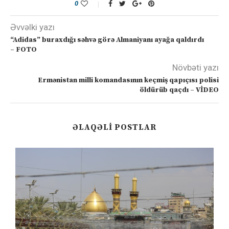
0
Əvvəlki yazı
“Adidas” buraxdığı səhvə görə Almaniyanı ayağa qaldırdı
– FOTO
Növbəti yazı
Ermənistan milli komandasının keçmiş qapıçısı polisi
öldürüb qaçdı – VİDEO
ƏLAQƏLI POSTLAR