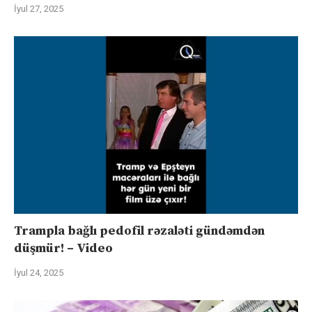
İyul 27, 2025
Trampla bağlı pedofil rəzaləti gündəmdən
düşmür! – Video
İyul 24, 2025