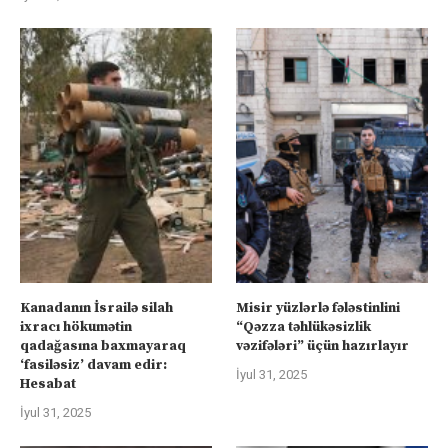
Kanadanın İsrailə silah
Misir yüzlərlə fələstinlini
ixracı hökumətin
“Qəzza təhlükəsizlik
qadağasına baxmayaraq
vəzifələri” üçün hazırlayır
‘fasiləsiz’ davam edir:
İyul 31, 2025
Hesabat
İyul 31, 2025