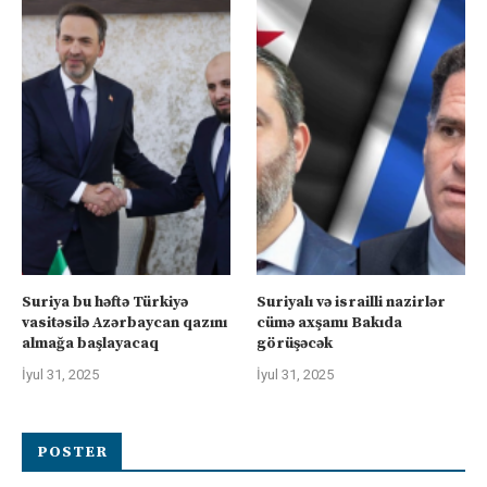
Suriya bu həftə Türkiyə
Suriyalı və israilli nazirlər
vasitəsilə Azərbaycan qazını
cümə axşamı Bakıda
almağa başlayacaq
görüşəcək
İyul 31, 2025
İyul 31, 2025
POSTER