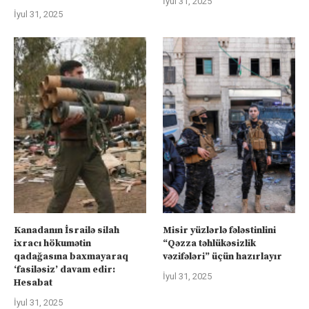
İyul 31, 2025
İyul 31, 2025
Kanadanın İsrailə silah
Misir yüzlərlə fələstinlini
ixracı hökumətin
“Qəzza təhlükəsizlik
qadağasına baxmayaraq
vəzifələri” üçün hazırlayır
‘fasiləsiz’ davam edir:
İyul 31, 2025
Hesabat
İyul 31, 2025