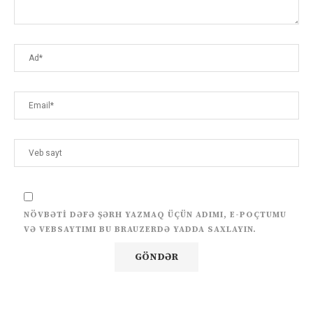
NÖVBƏTI DƏFƏ ŞƏRH YAZMAQ ÜÇÜN ADIMI, E-POÇTUMU
VƏ VEBSAYTIMI BU BRAUZERDƏ YADDA SAXLAYIN.