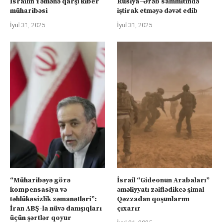
İsrailin Yəmənə qarşı kiber
Rusiya–Ərəb sammitində
müharibəsi
iştirak etməyə dəvət edib
İyul 31, 2025
İyul 31, 2025
“Müharibəyə görə
İsrail “Gideonun Arabaları”
kompensasiya və
əməliyyatı zəiflədikcə şimal
təhlükəsizlik zəmanətləri”:
Qəzzadan qoşunlarını
İran ABŞ-la nüvə danışıqları
çıxarır
üçün şərtlər qoyur