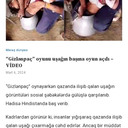
Maraq dünyası
“Gizlənpaç” oyunu uşağın başına oyun açdı –
VİDEO
Mart 6, 2024
“Gizlənpaç” oynayarkən qazanda ilişib qalan uşağın
görüntüləri sosial şəbəkələrdə gülüşlə qarşılanıb.
Hadisə Hindistanda baş verib.
Kadrlardan görünür ki, insanlar yığışaraq qazanda ilişib
qalan uşağı çıxarmağa cəhd edirlər. Ancaq bir müddət