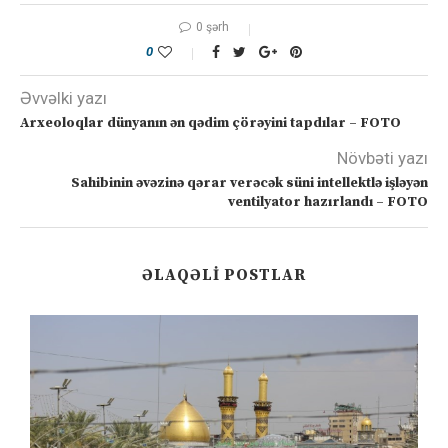
0 şərh
0
Əvvəlki yazı
Arxeoloqlar dünyanın ən qədim çörəyini tapdılar – FOTO
Növbəti yazı
Sahibinin əvəzinə qərar verəcək süni intellektlə işləyən
ventilyator hazırlandı – FOTO
ƏLAQƏLI POSTLAR