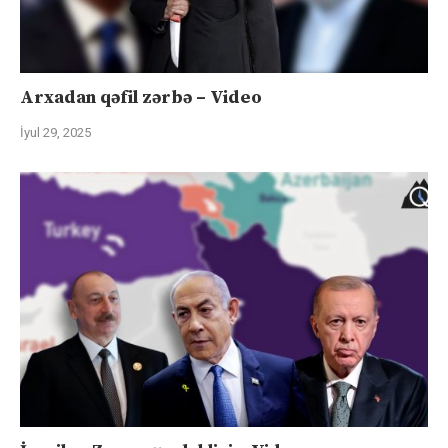
Arxadan qəfil zərbə – Video
İyul 29, 2025