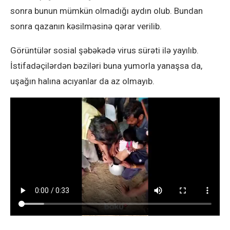
sonra bunun mümkün olmadığı aydın olub. Bundan
sonra qazanın kəsilməsinə qərar verilib.
Görüntülər sosial şəbəkədə virus sürəti ilə yayılıb.
İstifadəçilərdən bəziləri buna yumorla yanaşsa da,
uşağın halına acıyanlar da az olmayıb.