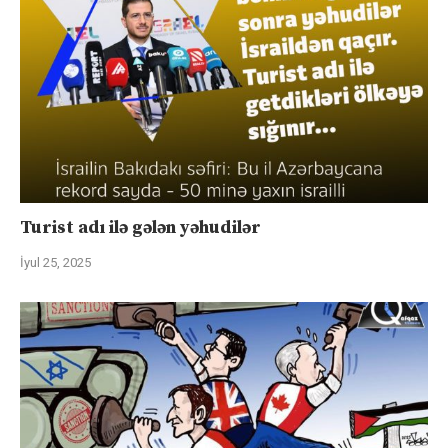
Turist adı ilə gələn yəhudilər
İyul 25, 2025