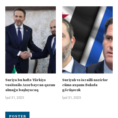
Suriya bu həftə Türkiyə
Suriyalı və israilli nazirlər
vasitəsilə Azərbaycan qazını
cümə axşamı Bakıda
almağa başlayacaq
görüşəcək
İyul 31, 2025
İyul 31, 2025
POSTER