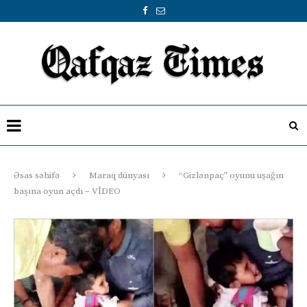
Əsas səhifə
Maraq dünyası
“Gizlənpaç” oyunu uşağın
başına oyun açdı – VİDEO