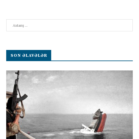
Search
SON ƏLAVƏLƏR