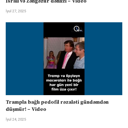
İsrail və Zəngəzur dəhlizi – Video
İyul 27, 2025
Trampla bağlı pedofil rəzaləti gündəmdən
düşmür! – Video
İyul 24, 2025