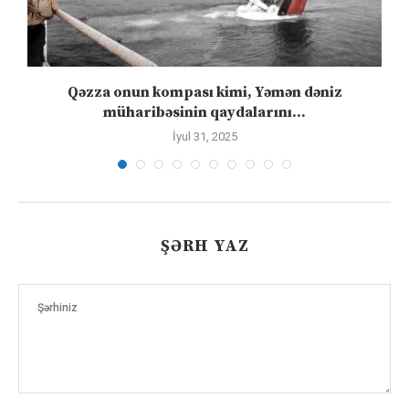
”
Qəzza onun kompası kimi, Yəmən dəniz
S
müharibəsinin qaydalarını...
İyul 31, 2025
ŞƏRH YAZ