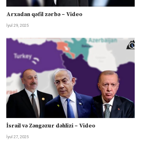
Arxadan qəfil zərbə – Video
İyul 29, 2025
İsrail və Zəngəzur dəhlizi – Video
İyul 27, 2025