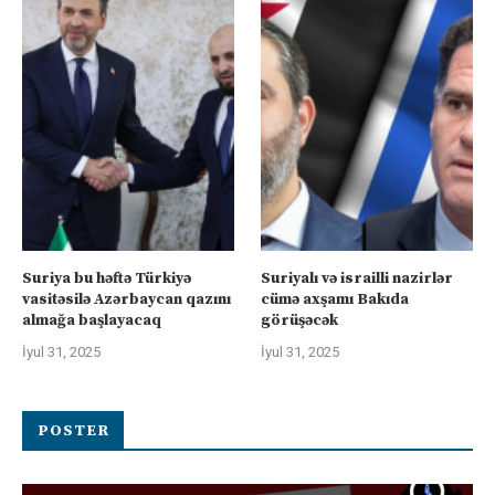
Suriya bu həftə Türkiyə
Suriyalı və israilli nazirlər
vasitəsilə Azərbaycan qazını
cümə axşamı Bakıda
almağa başlayacaq
görüşəcək
İyul 31, 2025
İyul 31, 2025
POSTER