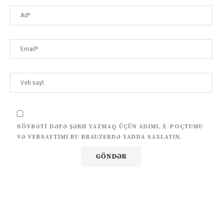
NÖVBƏTI DƏFƏ ŞƏRH YAZMAQ ÜÇÜN ADIMI, E-POÇTUMU
VƏ VEBSAYTIMI BU BRAUZERDƏ YADDA SAXLAYIN.