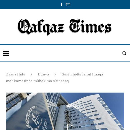
Əsas səhifə
Dünya
Gələn həftə İsrail Haaqa
məhkəməsində mühakimə olunacaq