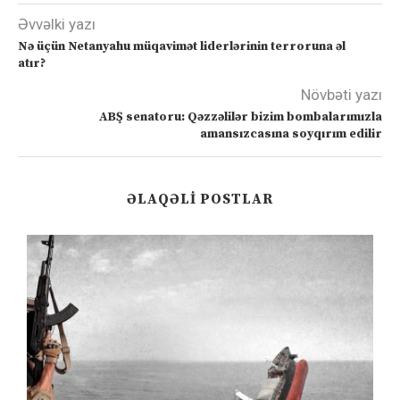
Əvvəlki yazı
Nə üçün Netanyahu müqavimət liderlərinin terroruna əl
atır?
Növbəti yazı
ABŞ senatoru: Qəzzəlilər bizim bombalarımızla
amansızcasına soyqırım edilir
ƏLAQƏLI POSTLAR