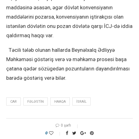
maddəsinə əsasən, əgər dövlət konvensiyanın
maddələrini pozarsa, konvensiyanın iştirakçısı olan
istənilən dövlətin onu pozan dövlətə qarşı İCJ-də iddia
qaldırmaq haqqı var.
Təcili tələb olunan hallarda Beynəlxalq Ədliyyə
Məhkəməsi göstəriş verə və məhkəmə prosesi başa
çatana qədər sözügedən pozuntuların dayandırılması
barədə göstəriş verə bilər.
CAR
FƏLƏSTIN
HAAQA
ISRAIL
0 şərh
0