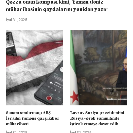
Qəzza onun kompası kimi, Yəmən dəniz
müharibəsinin qaydalarını yenidən yazır
İyul 31, 2025
Sənanı sındırmaq: ABŞ-
Lavrov Suriya prezidentini
İsrailin Yəmənə qarşı kiber
Rusiya–Ərəb sammitində
müharibəsi
iştirak etməyə dəvət edib
İyul 31, 2025
İyul 31, 2025