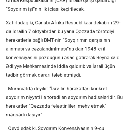
Afrika Respublikasının (CAR) İsrailə qarşı qaldırdığı
“Soyqırım işi”nin ilk iclası keçiriləcək.
Xatırladaq ki, Cənubi Afrika Respublikası dekabrın 29-
da İsrailin 7 oktyabrdan bu yana Qəzzada törətdiyi
hərəkətlərlə bağlı BMT-nin “Soyqırımın qarşısının
alınması və cəzalandırılması”na dair 1948-ci il
konvensiyasını pozduğunu əsas gətirərək Beynəlxalq
Ədliyyə Məhkəməsində iddia qaldırıb və İsrail üçün
tədbir görmək qərarı tələb etmişdi.
Müraciətdə deyilir: “İsrailin hərəkətləri konkret
soyqırım niyyəti ilə törədilən soyqırım hadisələridir. Bu
hərəkətlər “Qəzzada fələstinliləri məhv etmək”
məqsədi daşıyır”.
Qeyd edək ki, Soyqırım Konvensiyasının 9-cu