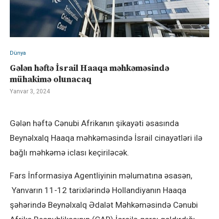
Dünya
Gələn həftə İsrail Haaqa məhkəməsində
mühakimə olunacaq
Yanvar 3, 2024
Gələn həftə Cənubi Afrikanın şikayəti əsasında
Beynəlxalq Haaqa məhkəməsində İsrail cinayətləri ilə
bağlı məhkəmə iclası keçiriləcək.
Fars İnformasiya Agentliyinin məlumatına əsasən,
Yanvarın 11-12 tarixlərində Hollandiyanın Haaqa
şəhərində Beynəlxalq Ədalət Məhkəməsində Cənubi