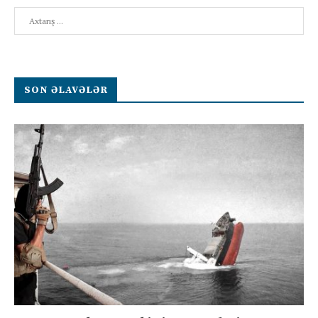
Search
SON ƏLAVƏLƏR