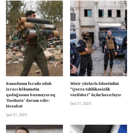
Kanadanın İsrailə silah
Misir yüzlərlə fələstinlini
ixracı hökumətin
“Qəzza təhlükəsizlik
qadağasına baxmayaraq
vəzifələri” üçün hazırlayır
‘fasiləsiz’ davam edir:
İyul 31, 2025
Hesabat
İyul 31, 2025