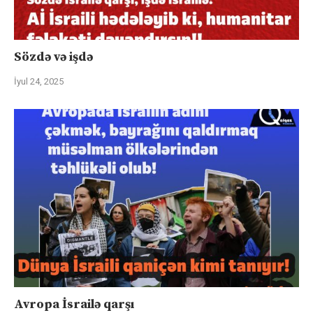
Sözdə və işdə
İyul 24, 2025
Avropa İsrailə qarşı