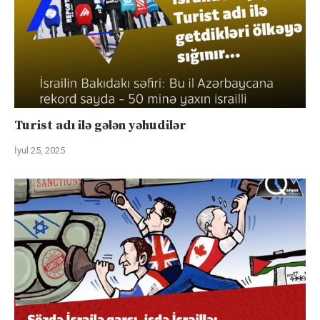
Turist adı ilə gələn yəhudilər
İyul 25, 2025