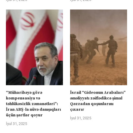
“Müharibəyə görə
İsrail “Gideonun Arabaları”
kompensasiya və
əməliyyatı zəiflədikcə şimal
təhlükəsizlik zəmanətləri”:
Qəzzadan qoşunlarını
İran ABŞ-la nüvə danışıqları
çıxarır
üçün şərtlər qoyur
İyul 31, 2025
İyul 31, 2025