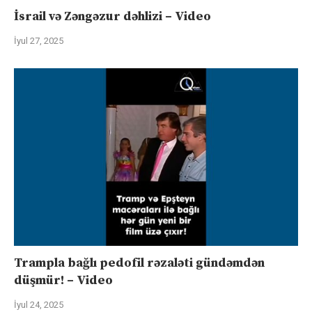
İsrail və Zəngəzur dəhlizi – Video
İyul 27, 2025
Trampla bağlı pedofil rəzaləti gündəmdən
düşmür! – Video
İyul 24, 2025