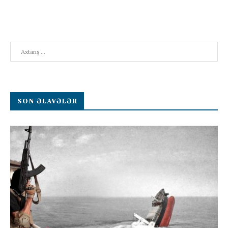
Search
SON ƏLAVƏLƏR