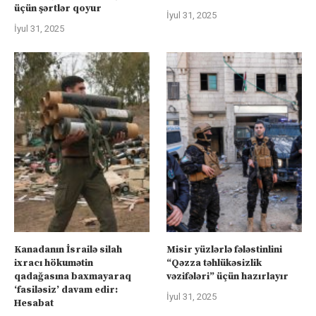
üçün şərtlər qoyur
İyul 31, 2025
İyul 31, 2025
Kanadanın İsrailə silah
Misir yüzlərlə fələstinlini
ixracı hökumətin
“Qəzza təhlükəsizlik
qadağasına baxmayaraq
vəzifələri” üçün hazırlayır
‘fasiləsiz’ davam edir:
İyul 31, 2025
Hesabat