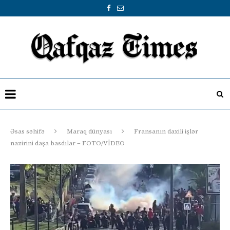
Əsas səhifə
Maraq dünyası
Fransanın daxili işlər
nazirini daşa basdılar – FOTO/VİDEO