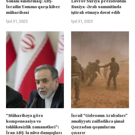
Sənanı sındırmaq: ABŞ-
Lavrov Suriya prezidentini
İsrailin Yəmənə qarşı kiber
Rusiya–Ərəb sammitində
müharibəsi
iştirak etməyə dəvət edib
İyul 31, 2025
İyul 31, 2025
“Müharibəyə görə
İsrail “Gideonun Arabaları”
kompensasiya və
əməliyyatı zəiflədikcə şimal
təhlükəsizlik zəmanətləri”:
Qəzzadan qoşunlarını
İran ABŞ-la nüvə danışıqları
çıxarır