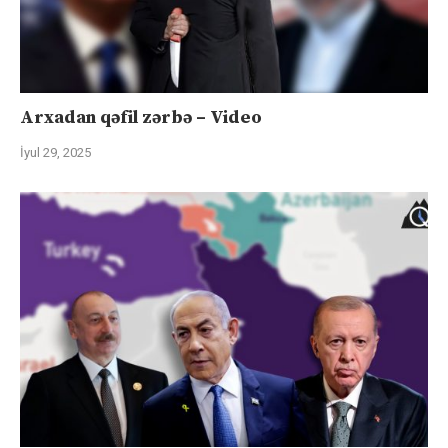
Arxadan qəfil zərbə – Video
İyul 29, 2025