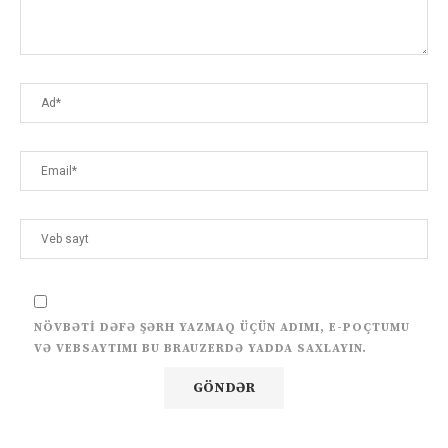
NÖVBƏTI DƏFƏ ŞƏRH YAZMAQ ÜÇÜN ADIMI, E-POÇTUMU
VƏ VEBSAYTIMI BU BRAUZERDƏ YADDA SAXLAYIN.