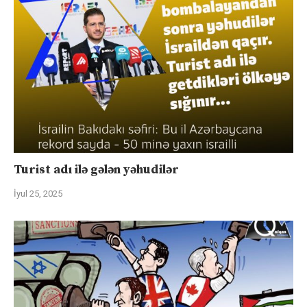
Turist adı ilə gələn yəhudilər
İyul 25, 2025