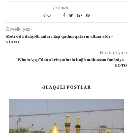
0 şərh
0
Əvvəlki yazı
Metroda dəhşətli anlar: Kişi qadını qatarın altına atdı –
VİDEO
Növbəti yazı
“WhatsApp”dan skrinşotlarla bağlı möhtəşəm funksiya –
FOTO
ƏLAQƏLI POSTLAR