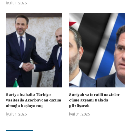
İyul 31, 2025
Suriya bu həftə Türkiyə
Suriyalı və israilli nazirlər
vasitəsilə Azərbaycan qazını
cümə axşamı Bakıda
almağa başlayacaq
görüşəcək
İyul 31, 2025
İyul 31, 2025