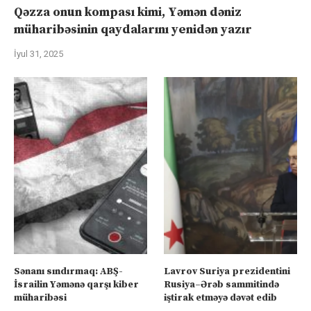
Qəzza onun kompası kimi, Yəmən dəniz
müharibəsinin qaydalarını yenidən yazır
İyul 31, 2025
Sənanı sındırmaq: ABŞ-
Lavrov Suriya prezidentini
İsrailin Yəmənə qarşı kiber
Rusiya–Ərəb sammitində
müharibəsi
iştirak etməyə dəvət edib