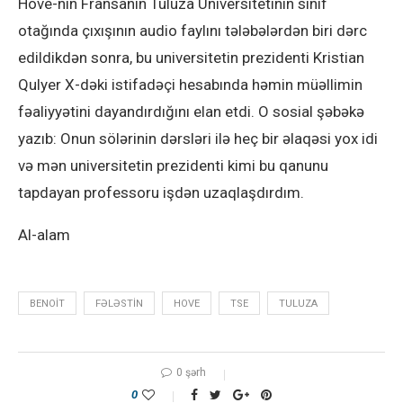
Hove-nin Fransanın Tuluza Universitetinin sinif
otağında çıxışının audio faylını tələbələrdən biri dərc
edildikdən sonra, bu universitetin prezidenti Kristian
Qulyer X-dəki istifadəçi hesabında həmin müəllimin
fəaliyyətini dayandırdığını elan etdi. O sosial şəbəkə
yazıb: Onun sölərinin dərsləri ilə heç bir əlaqəsi yox idi
və mən universitetin prezidenti kimi bu qanunu
tapdayan professoru işdən uzaqlaşdırdım.
Al-alam
BENOIT
FƏLƏSTIN
HOVE
TSE
TULUZA
0 şərh
0