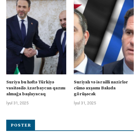
Suriya bu həftə Türkiyə
Suriyalı və israilli nazirlər
vasitəsilə Azərbaycan qazını
cümə axşamı Bakıda
almağa başlayacaq
görüşəcək
İyul 31, 2025
İyul 31, 2025
POSTER