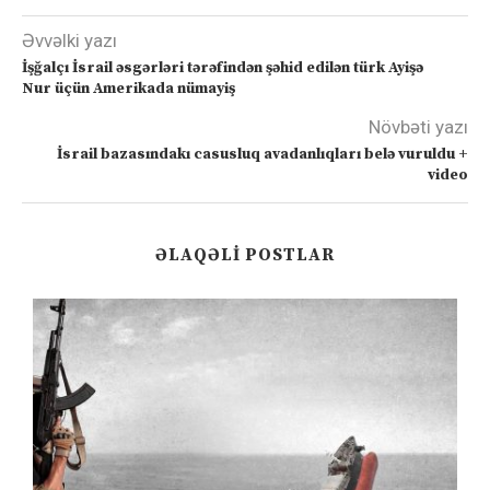
Əvvəlki yazı
İşğalçı İsrail əsgərləri tərəfindən şəhid edilən türk Ayişə
Nur üçün Amerikada nümayiş
Növbəti yazı
İsrail bazasındakı casusluq avadanlıqları belə vuruldu +
video
ƏLAQƏLI POSTLAR