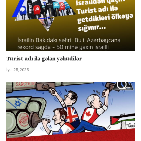
Turist adı ilə gələn yəhudilər
İyul 25, 2025