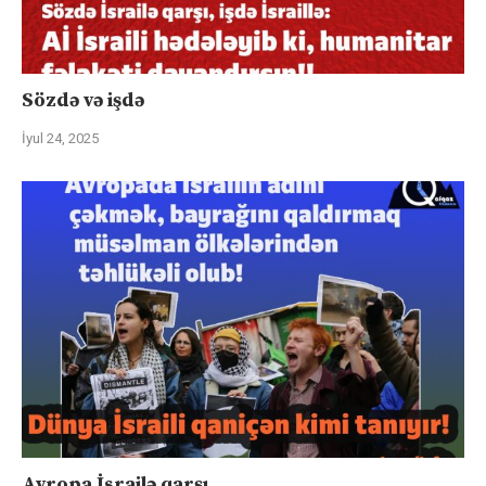
Sözdə və işdə
İyul 24, 2025
Avropa İsrailə qarşı