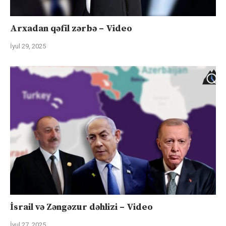
Arxadan qəfil zərbə – Video
İyul 29, 2025
İsrail və Zəngəzur dəhlizi – Video
İyul 27, 2025