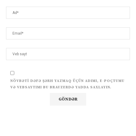
NÖVBƏTI DƏFƏ ŞƏRH YAZMAQ ÜÇÜN ADIMI, E-POÇTUMU
VƏ VEBSAYTIMI BU BRAUZERDƏ YADDA SAXLAYIN.