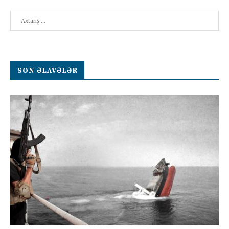
Search
SON ƏLAVƏLƏR