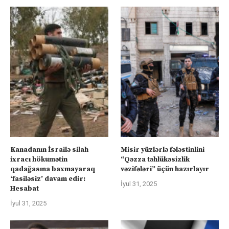
Kanadanın İsrailə silah
Misir yüzlərlə fələstinlini
ixracı hökumətin
“Qəzza təhlükəsizlik
qadağasına baxmayaraq
vəzifələri” üçün hazırlayır
‘fasiləsiz’ davam edir:
İyul 31, 2025
Hesabat
İyul 31, 2025