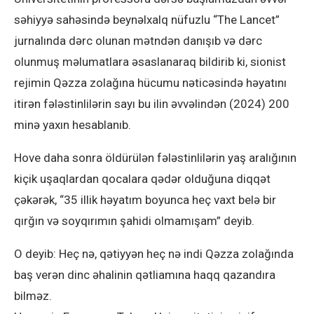
səhiyyə sahəsində beynəlxalq nüfuzlu “The Lancet”
jurnalında dərc olunan mətndən danışıb və dərc
olunmuş məlumatlara əsaslanaraq bildirib ki, sionist
rejimin Qəzza zolağına hücumu nəticəsində həyatını
itirən fələstinlilərin sayı bu ilin əvvəlindən (2024) 200
minə yaxın hesablanıb.
Hove daha sonra öldürülən fələstinlilərin yaş aralığının
kiçik uşaqlardan qocalara qədər olduğuna diqqət
çəkərək, “35 illik həyatım boyunca heç vaxt belə bir
qırğın və soyqırımın şahidi olmamışam” deyib.
O deyib: Heç nə, qətiyyən heç nə indi Qəzza zolağında
baş verən dinc əhalinin qətliamına haqq qazandıra
bilməz.