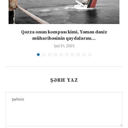
”
Qəzza onun kompası kimi, Yəmən dəniz
S
müharibəsinin qaydalarını...
İyul 31, 2025
ŞƏRH YAZ