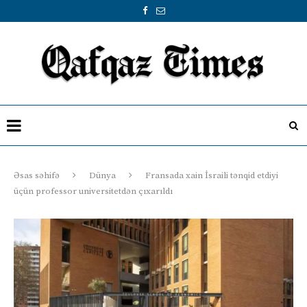
Əsas səhifə
Dünya
Fransada xain İsraili tənqid etdiyi
üçün professor universitetdən çıxarıldı