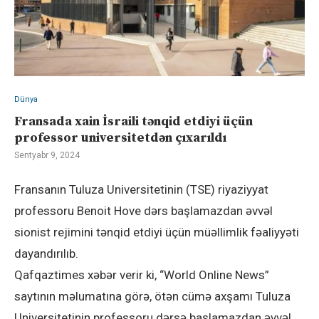
Dünya
Fransada xain İsraili tənqid etdiyi üçün
professor universitetdən çıxarıldı
Sentyabr 9, 2024
Fransanın Tuluza Universitetinin (TSE) riyaziyyat
professoru Benoit Hove dərs başlamazdan əvvəl
sionist rejimini tənqid etdiyi üçün müəllimlik fəaliyyəti
dayandırılıb.
Qafqaztimes xəbər verir ki, “World Online News”
saytının məlumatına görə, ötən cümə axşamı Tuluza
Universitetinin professoru dərsə başlamazdan əvvəl