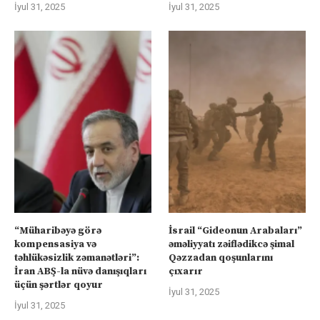
İyul 31, 2025
İyul 31, 2025
“Müharibəyə görə
İsrail “Gideonun Arabaları”
kompensasiya və
əməliyyatı zəiflədikcə şimal
təhlükəsizlik zəmanətləri”:
Qəzzadan qoşunlarını
İran ABŞ-la nüvə danışıqları
çıxarır
üçün şərtlər qoyur
İyul 31, 2025
İyul 31, 2025