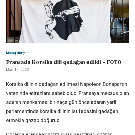
Maraq dünyası
Fransada Korsika dili qadağan edildi – FOTO
Mart 14, 2023
Korsika dilinin qadağan edilməsi Napoleon Bonapartın
vətənində etirazlara səbəb olub. Fransaya məxsus olan
adanın məhkəməsi bir neçə gün öncə adanın yerli
parlamentində korsika dilinin istifadəsini qadağan
etməklə qəzəb doğurub.
Qərarda Fransa konstitusiyasına istinad edərək