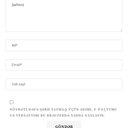
NÖVBƏTI DƏFƏ ŞƏRH YAZMAQ ÜÇÜN ADIMI, E-POÇTUMU
VƏ VEBSAYTIMI BU BRAUZERDƏ YADDA SAXLAYIN.