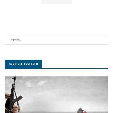
Search
SON ƏLAVƏLƏR