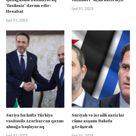
qadağasına baxmayaraq
vəzifələri” üçün hazırlayır
‘fasiləsiz’ davam edir:
İyul 31, 2025
Hesabat
İyul 31, 2025
Suriya bu həftə Türkiyə
Suriyalı və israilli nazirlər
vasitəsilə Azərbaycan qazını
cümə axşamı Bakıda
almağa başlayacaq
görüşəcək
İyul 31, 2025
İyul 31, 2025