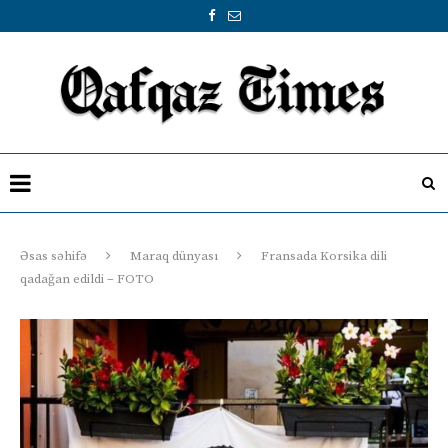
Əsas səhifə
Maraq dünyası
Fransada Korsika dili
qadağan edildi – FOTO