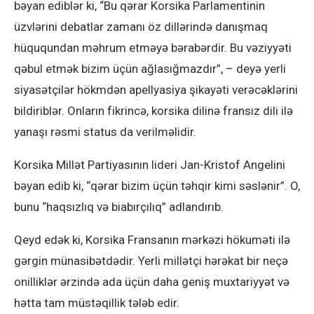
bəyan ediblər ki, “Bu qərar Korsika Parlamentinin
üzvlərini debatlar zamanı öz dillərində danışmaq
hüququndan məhrum etməyə bərabərdir. Bu vəziyyəti
qəbul etmək bizim üçün ağlasığmazdır”, – deyə yerli
siyasətçilər hökmdən apellyasiya şikayəti verəcəklərini
bildiriblər. Onların fikrincə, korsika dilinə fransız dili ilə
yanaşı rəsmi status da verilməlidir.
Korsika Millət Partiyasının lideri Jan-Kristof Angelini
bəyan edib ki, “qərar bizim üçün təhqir kimi səslənir”. O,
bunu “haqsızlıq və biabırçılıq” adlandırıb.
Qeyd edək ki, Korsika Fransanın mərkəzi hökuməti ilə
gərgin münasibətdədir. Yerli millətçi hərəkat bir neçə
onilliklər ərzində ada üçün daha geniş muxtariyyət və
hətta tam müstəqillik tələb edir.