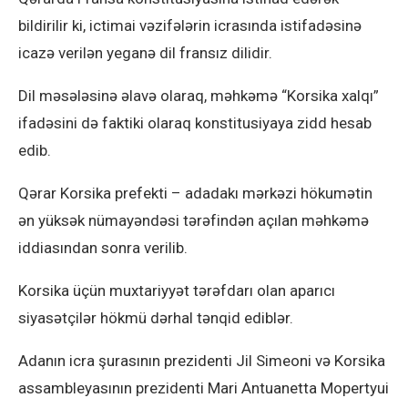
bildirilir ki, ictimai vəzifələrin icrasında istifadəsinə
icazə verilən yeganə dil fransız dilidir.
Dil məsələsinə əlavə olaraq, məhkəmə “Korsika xalqı”
ifadəsini də faktiki olaraq konstitusiyaya zidd hesab
edib.
Qərar Korsika prefekti – adadakı mərkəzi hökumətin
ən yüksək nümayəndəsi tərəfindən açılan məhkəmə
iddiasından sonra verilib.
Korsika üçün muxtariyyət tərəfdarı olan aparıcı
siyasətçilər hökmü dərhal tənqid ediblər.
Adanın icra şurasının prezidenti Jil Simeoni və Korsika
assambleyasının prezidenti Mari Antuanetta Mopertyui