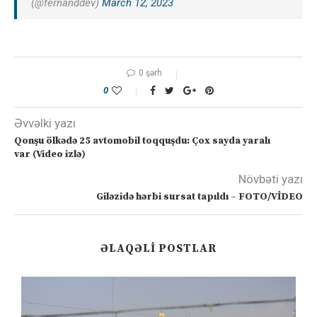
(@fernanddev)
March 12, 2023
0 şərh
0
Əvvəlki yazı
Qonşu ölkədə 25 avtomobil toqquşdu: Çox sayda yaralı
var (Video izlə)
Növbəti yazı
Giləzidə hərbi sursat tapıldı – FOTO/VİDEO
ƏLAQƏLI POSTLAR