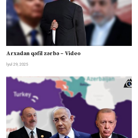
Arxadan qəfil zərbə – Video
İyul 29, 2025