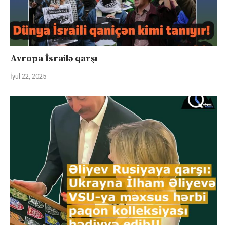
Avropa İsrailə qarşı
İyul 22, 2025