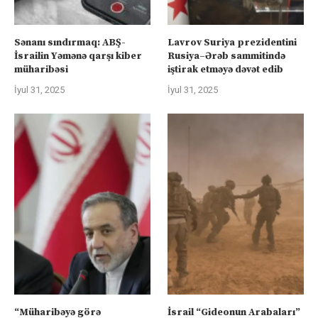
Sənanı sındırmaq: ABŞ-
Lavrov Suriya prezidentini
İsrailin Yəmənə qarşı kiber
Rusiya–Ərəb sammitində
müharibəsi
iştirak etməyə dəvət edib
İyul 31, 2025
İyul 31, 2025
“Müharibəyə görə
İsrail “Gideonun Arabaları”