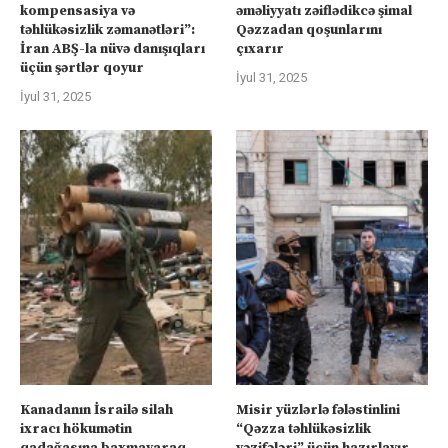
kompensasiya və
əməliyyatı zəiflədikcə şimal
təhlükəsizlik zəmanətləri”:
Qəzzadan qoşunlarını
İran ABŞ-la nüvə danışıqları
çıxarır
üçün şərtlər qoyur
İyul 31, 2025
İyul 31, 2025
Kanadanın İsrailə silah
Misir yüzlərlə fələstinlini
ixracı hökumətin
“Qəzza təhlükəsizlik