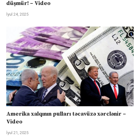
düşmür! – Video
İyul 24, 2025
Amerika xalqının pulları təcavüzə xərclənir –
Video
İyul 21, 2025