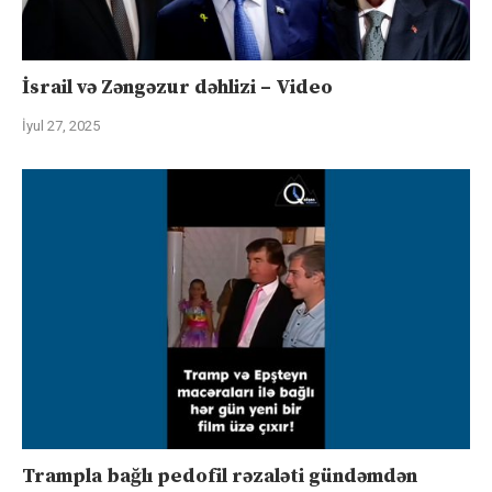
İsrail və Zəngəzur dəhlizi – Video
İyul 27, 2025
Trampla bağlı pedofil rəzaləti gündəmdən