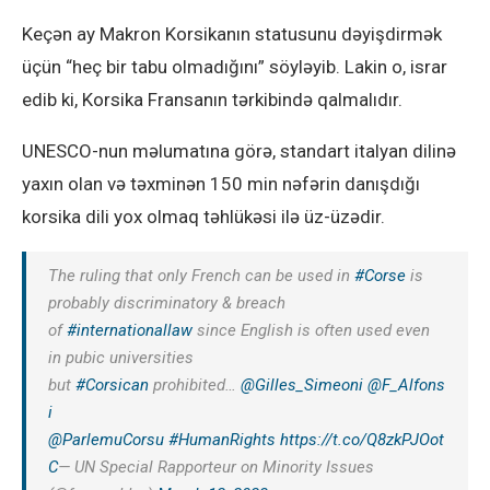
Keçən ay Makron Korsikanın statusunu dəyişdirmək
üçün “heç bir tabu olmadığını” söyləyib. Lakin o, israr
edib ki, Korsika Fransanın tərkibində qalmalıdır.
UNESCO-nun məlumatına görə, standart italyan dilinə
yaxın olan və təxminən 150 min nəfərin danışdığı
korsika dili yox olmaq təhlükəsi ilə üz-üzədir.
The ruling that only French can be used in
#Corse
is
probably discriminatory & breach
of
#internationallaw
since English is often used even
in pubic universities
but
#Corsican
prohibited…
@Gilles_Simeoni
@F_Alfons
i
@ParlemuCorsu
#HumanRights
https://t.co/Q8zkPJOot
C
— UN Special Rapporteur on Minority Issues