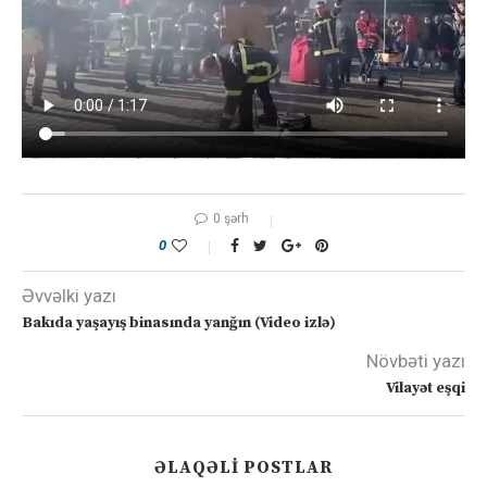
0 şərh
0
Əvvəlki yazı
Bakıda yaşayış binasında yanğın (Video izlə)
Növbəti yazı
Vilayət eşqi
ƏLAQƏLI POSTLAR