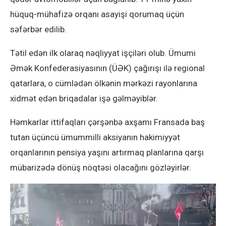
hüquq-mühafizə orqanı asayişi qorumaq üçün
səfərbər edilib.
Tətil edən ilk olaraq nəqliyyat işçiləri olub. Ümumi
Əmək Konfederasiyasının (ÜƏK) çağırışı ilə regional
qatarlara, o cümlədən ölkənin mərkəzi rayonlarına
xidmət edən briqadalar işə gəlməyiblər.
Həmkarlar ittifaqları çərşənbə axşamı Fransada baş
tutan üçüncü ümummilli aksiyanın hakimiyyət
orqanlarının pensiya yaşını artırmaq planlarına qarşı
mübarizədə dönüş nöqtəsi olacağını gözləyirlər.