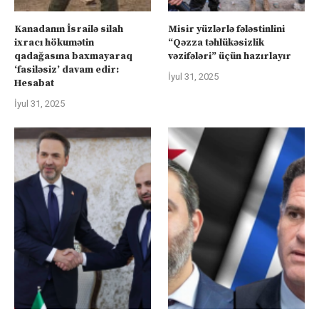
Kanadanın İsrailə silah
Misir yüzlərlə fələstinlini
ixracı hökumətin
“Qəzza təhlükəsizlik
qadağasına baxmayaraq
vəzifələri” üçün hazırlayır
‘fasiləsiz’ davam edir:
İyul 31, 2025
Hesabat
İyul 31, 2025