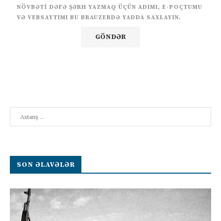
NÖVBƏTI DƏFƏ ŞƏRH YAZMAQ ÜÇÜN ADIMI, E-POÇTUMU
VƏ VEBSAYTIMI BU BRAUZERDƏ YADDA SAXLAYIN.
Search
SON ƏLAVƏLƏR