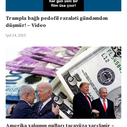
Trampla bağlı pedofil rəzaləti gündəmdən
düşmür! – Video
İyul 24, 2025
Amerika xalqının pulları təcavüzə xərclənir –