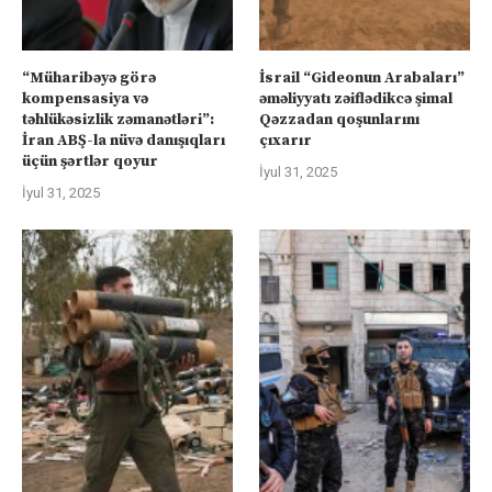
“Müharibəyə görə
İsrail “Gideonun Arabaları”
kompensasiya və
əməliyyatı zəiflədikcə şimal
təhlükəsizlik zəmanətləri”:
Qəzzadan qoşunlarını
İran ABŞ-la nüvə danışıqları
çıxarır
üçün şərtlər qoyur
İyul 31, 2025
İyul 31, 2025