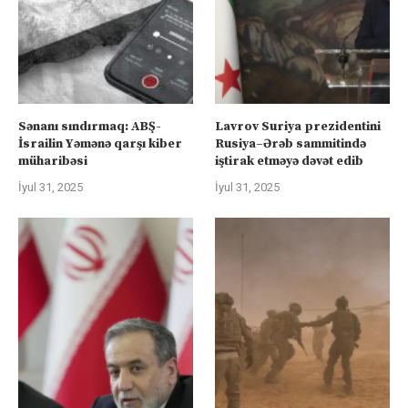
Sənanı sındırmaq: ABŞ-
Lavrov Suriya prezidentini
İsrailin Yəmənə qarşı kiber
Rusiya–Ərəb sammitində
müharibəsi
iştirak etməyə dəvət edib
İyul 31, 2025
İyul 31, 2025