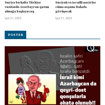
Suriya bu həftə Türkiyə
Suriyalı və israilli nazirlər
vasitəsilə Azərbaycan qazını
cümə axşamı Bakıda
almağa başlayacaq
görüşəcək
İyul 31, 2025
İyul 31, 2025
POSTER