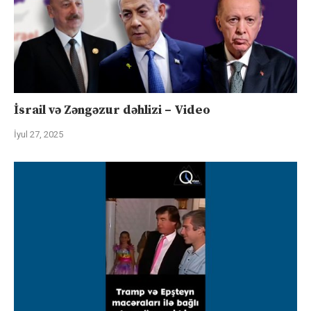
İsrail və Zəngəzur dəhlizi – Video
İyul 27, 2025