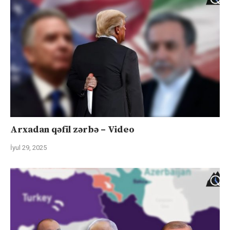
Arxadan qəfil zərbə – Video
İyul 29, 2025