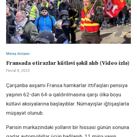
Maraq dünyası
Fransada etirazlar kütləvi şəkil alıb (Video izlə)
Fevral 8, 2023
Çərşənbə axşamı Fransa həmkarlar ittifaqları pensiya
yaşının 62-dən 64-ə qaldırılmasına qarşı ölkə boyu
kütləvi aksiyalarına başlayıblar. Nümayişlər iğtişaşlarla
müşayət olunub.
Parisin mərkəzindəki yolların bir hissəsi günün sonuna
qədər avtomobillər üçün bağlanıb. 11 minə yaxın