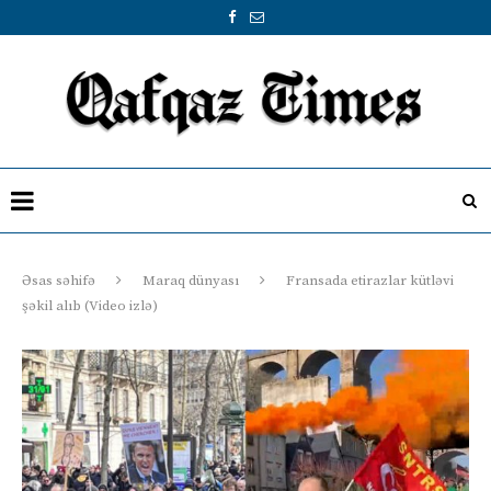
Əsas səhifə
Maraq dünyası
Fransada etirazlar kütləvi
şəkil alıb (Video izlə)