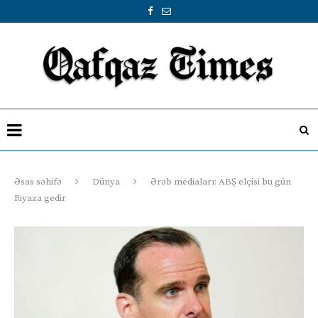
Əsas səhifə
Dünya
Ərəb mediaları: ABŞ elçisi bu gün
Riyaza gedir