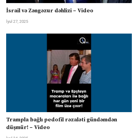
İsrail və Zəngəzur dəhlizi – Video
İyul 27, 2025
Trampla bağlı pedofil rəzaləti gündəmdən
düşmür! – Video