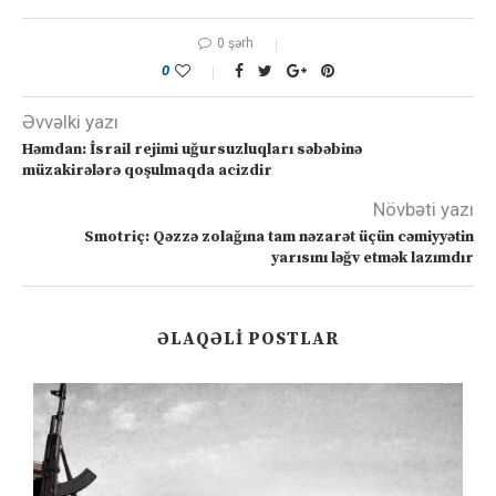
0 şərh
0
Əvvəlki yazı
Həmdan: İsrail rejimi uğursuzluqları səbəbinə
müzakirələrə qoşulmaqda acizdir
Növbəti yazı
Smotriç: Qəzzə zolağına tam nəzarət üçün cəmiyyətin
yarısını ləğv etmək lazımdır
ƏLAQƏLI POSTLAR