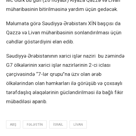
Mc Gurk bu gün (26 noyabr) Riyaza Qəzzə və Livan
müharibəsinin bitirilməsinə yardım üçün gedəcək.
Məlumata görə Səudiyyə Ərəbistanı XİN başçısı da
Qəzzə və Livan müharibəsinin sonlandırılması üçün
cəhdlər göstərdiyini elan edib.
Səudiyyə Ərəbistanının xarici işlər naziri bu zəmində
G7 ölkələrinin xarici işlər nazirlərinin 2-ci iclası
çərçivəsində “7-lər qrupu”na üzv olan ərəb
ölkələrindən olan həmkarları ilə görüşüb və çoxsaylı
tərəfdaşlıq əlaqələrinin gücləndirilməsi ilə bağlı fikir
mübadiləsi aparıb.
ABŞ
FƏLƏSTIN
ISRAIL
LIVAN