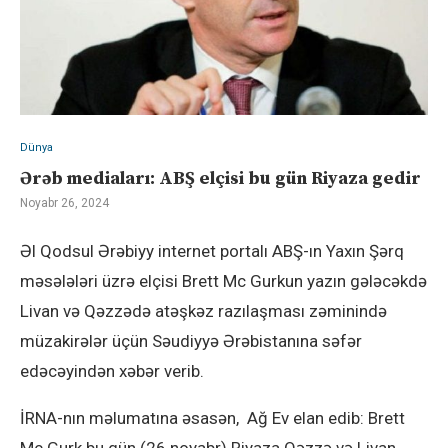
Dünya
Ərəb mediaları: ABŞ elçisi bu gün Riyaza gedir
Noyabr 26, 2024
Əl Qodsul Ərəbiyy internet portalı ABŞ-ın Yaxın Şərq
məsələləri üzrə elçisi Brett Mc Gurkun yazın gələcəkdə
Livan və Qəzzədə atəşkəz razılaşması zəminində
müzakirələr üçün Səudiyyə Ərəbistanına səfər
edəcəyindən xəbər verib.
İRNA-nın məlumatına əsasən, Ağ Ev elan edib: Brett