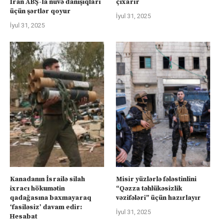
İran ABŞ-la nüvə danışıqları
çıxarır
üçün şərtlər qoyur
İyul 31, 2025
İyul 31, 2025
Kanadanın İsrailə silah
Misir yüzlərlə fələstinlini
ixracı hökumətin
“Qəzza təhlükəsizlik
qadağasına baxmayaraq
vəzifələri” üçün hazırlayır
‘fasiləsiz’ davam edir:
İyul 31, 2025
Hesabat