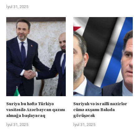
İyul 31, 2025
Suriya bu həftə Türkiyə
Suriyalı və israilli nazirlər
vasitəsilə Azərbaycan qazını
cümə axşamı Bakıda
almağa başlayacaq
görüşəcək
İyul 31, 2025
İyul 31, 2025