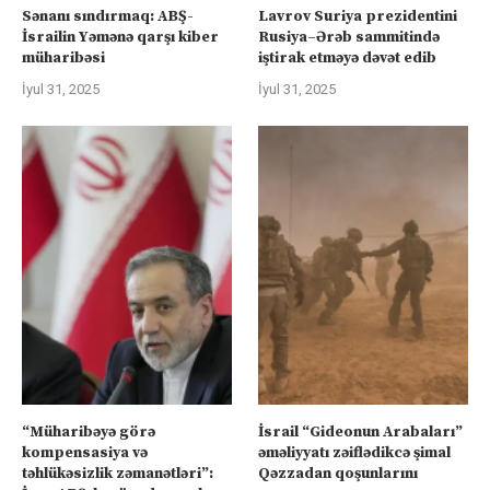
Sənanı sındırmaq: ABŞ-
Lavrov Suriya prezidentini
İsrailin Yəmənə qarşı kiber
Rusiya–Ərəb sammitində
müharibəsi
iştirak etməyə dəvət edib
İyul 31, 2025
İyul 31, 2025
“Müharibəyə görə
İsrail “Gideonun Arabaları”
kompensasiya və
əməliyyatı zəiflədikcə şimal
təhlükəsizlik zəmanətləri”:
Qəzzadan qoşunlarını