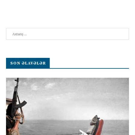
Search
SON ƏLAVƏLƏR