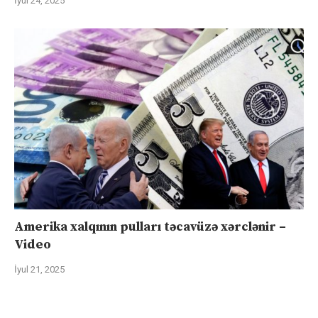
İyul 24, 2025
Amerika xalqının pulları təcavüzə xərclənir –
Video
İyul 21, 2025