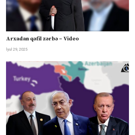
Arxadan qəfil zərbə – Video
İyul 29, 2025