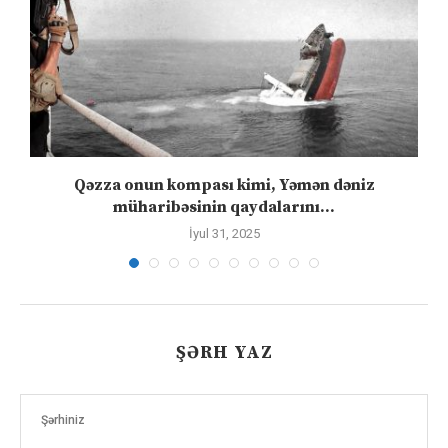
”
Qəzza onun kompası kimi, Yəmən dəniz
S
müharibəsinin qaydalarını...
İyul 31, 2025
ŞƏRH YAZ