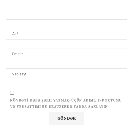
NÖVBƏTI DƏFƏ ŞƏRH YAZMAQ ÜÇÜN ADIMI, E-POÇTUMU
VƏ VEBSAYTIMI BU BRAUZERDƏ YADDA SAXLAYIN.