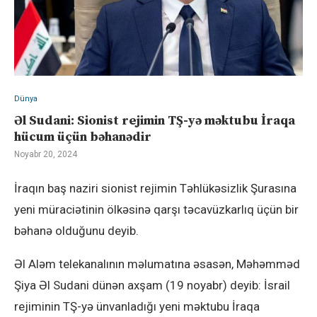
Dünya
Əl Sudani: Sionist rejimin TŞ-yə məktubu İraqa
hücum üçün bəhanədir
Noyabr 20, 2024
İraqın baş naziri sionist rejimin Təhlükəsizlik Şurasına
yeni müraciətinin ölkəsinə qarşı təcavüzkarlıq üçün bir
bəhanə olduğunu deyib.
Əl Aləm telekanalının məlumatına əsasən, Məhəmməd
Şiya Əl Sudani dünən axşam (19 noyabr) deyib: İsrail
rejiminin TŞ-yə ünvanladığı yeni məktubu İraqa