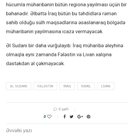
hücumla müharibənin bütün regiona yayılması üçün bir
bəhanədir. Əlbəttə İraq bütün bu təhdidlərə rəmən
sahib olduğu sülh məqsədlərinə əsaslanaraq bölgədə
müharibənin yayılmasına icazə verməyəcək.
Əl Sudani bir daha vurğulayıb: İraq müharibə əleyhinə
olmaqla eyni zamanda Fələstin və Livan xalqına
dəstəkdən əl çəkməyəcək.
ƏL SUDANI
FƏLƏSTIN
IRAQ
ISRAIL
LIVAN
0 şərh
0
Əvvəlki yazı