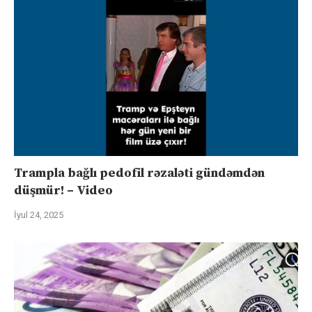
Trampla bağlı pedofil rəzaləti gündəmdən
düşmür! – Video
İyul 24, 2025