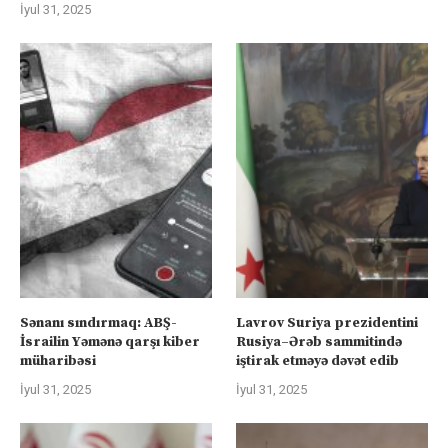
İyul 31, 2025
Sənanı sındırmaq: ABŞ-
Lavrov Suriya prezidentini
İsrailin Yəmənə qarşı kiber
Rusiya–Ərəb sammitində
müharibəsi
iştirak etməyə dəvət edib
İyul 31, 2025
İyul 31, 2025