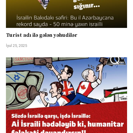
Turist adı ilə gələn yəhudilər
İyul 25, 2025