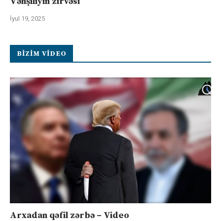
Vəhşiliyin zirvəsi
İyul 19, 2025
BIZIM VIDEO
Arxadan qəfil zərbə – Video