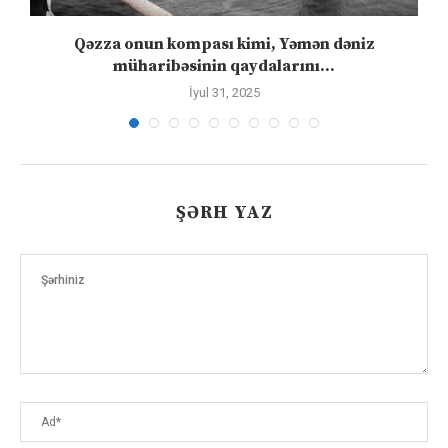
”
Qəzza onun kompası kimi, Yəmən dəniz
S
müharibəsinin qaydalarını...
İyul 31, 2025
ŞƏRH YAZ