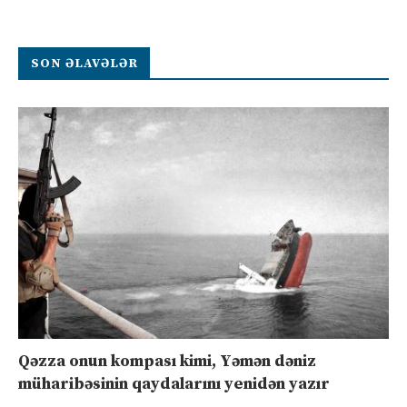
SON ƏLAVƏLƏR
Qəzza onun kompası kimi, Yəmən dəniz
müharibəsinin qaydalarını yenidən yazır