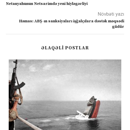
Netanyahunun Netsarimdə yeni hiyləgərliyi
Növbəti yazı
Həmas: ABŞ-ın sanksiyaları işğalçılara dəstək məqsədi
güdür
ƏLAQƏLI POSTLAR