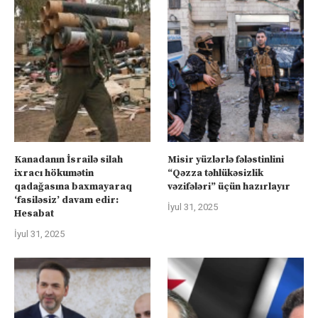
Kanadanın İsrailə silah
Misir yüzlərlə fələstinlini
ixracı hökumətin
“Qəzza təhlükəsizlik
qadağasına baxmayaraq
vəzifələri” üçün hazırlayır
‘fasiləsiz’ davam edir:
İyul 31, 2025
Hesabat
İyul 31, 2025