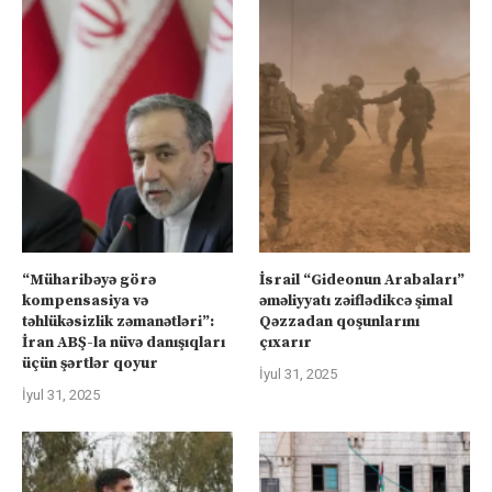
“Müharibəyə görə
İsrail “Gideonun Arabaları”
kompensasiya və
əməliyyatı zəiflədikcə şimal
təhlükəsizlik zəmanətləri”:
Qəzzadan qoşunlarını
İran ABŞ-la nüvə danışıqları
çıxarır
üçün şərtlər qoyur
İyul 31, 2025
İyul 31, 2025