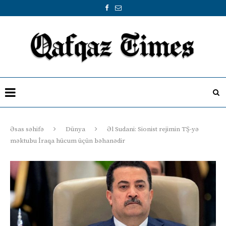
Əsas səhifə
Dünya
Əl Sudani: Sionist rejimin TŞ-yə
məktubu İraqa hücum üçün bəhanədir