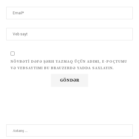
NÖVBƏTI DƏFƏ ŞƏRH YAZMAQ ÜÇÜN ADIMI, E-POÇTUMU
VƏ VEBSAYTIMI BU BRAUZERDƏ YADDA SAXLAYIN.
Search