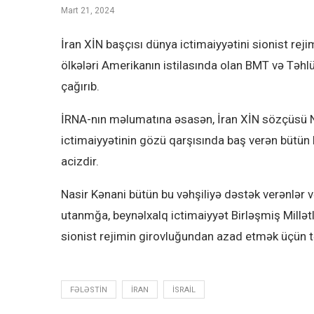
Mart 21, 2024
İran XİN başçısı dünya ictimaiyyətini sionist re
ölkələri Amerikanın istilasında olan BMT və Təh
çağırıb.
İRNA-nın məlumatına əsasən, İran XİN sözçüsü Na
ictimaiyyətinin gözü qarşısında baş verən bütün 
acizdir.
Nasir Kənani bütün bu vəhşiliyə dəstək verənlər v
utanmğa, beynəlxalq ictimaiyyət Birləşmiş Millətl
sionist rejimin girovluğundan azad etmək üçün t
FƏLƏSTIN
IRAN
ISRAIL