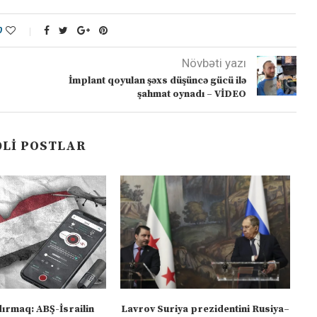
0
Növbəti yazı
İmplant qoyulan şəxs düşüncə gücü ilə
şahmat oynadı – VİDEO
LI POSTLAR
dırmaq: ABŞ-İsrailin
Lavrov Suriya prezidentini Rusiya–
“M