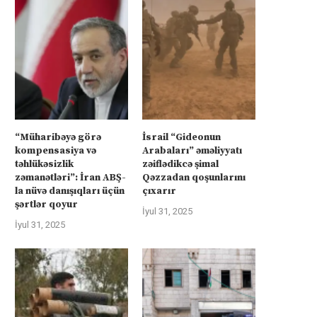
“Müharibəyə görə
İsrail “Gideonun
kompensasiya və
Arabaları” əməliyyatı
təhlükəsizlik
zəiflədikcə şimal
zəmanətləri”: İran ABŞ-
Qəzzadan qoşunlarını
la nüvə danışıqları üçün
çıxarır
şərtlər qoyur
İyul 31, 2025
İyul 31, 2025
üharibəyə görə kompensasiya və
İsrail “Gideonun Arabalar