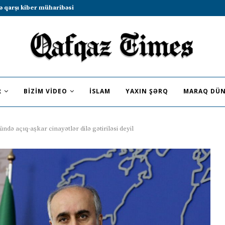
b sammitində iştirak etməyə dəvət...
R
BIZIM VIDEO
İSLAM
YAXIN ŞƏRQ
MARAQ DÜN
də açıq-aşkar cinayətlər dilə gətiriləsi deyil