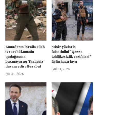
təhlükəsizlik zəmanətləri”: İran
əməliyyatı zəiflədikcə şima
ABŞ-la...
Qəzzadan qoşunlarını...
İyul 31, 2025
İyul 31, 2025
Kanadanın İsrailə silah
Misir yüzlərlə
ixracı hökumətin
fələstinlini “Qəzza
qadağasına
təhlükəsizlik vəzifələri”
baxmayaraq ‘fasiləsiz’
üçün hazırlayır
davam edir: Hesabat
İyul 31, 2025
İyul 31, 2025