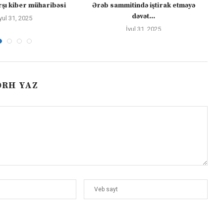
şı kiber müharibəsi
Ərəb sammitində iştirak etməyə
dəvət...
yul 31, 2025
İyul 31, 2025
ƏRH YAZ