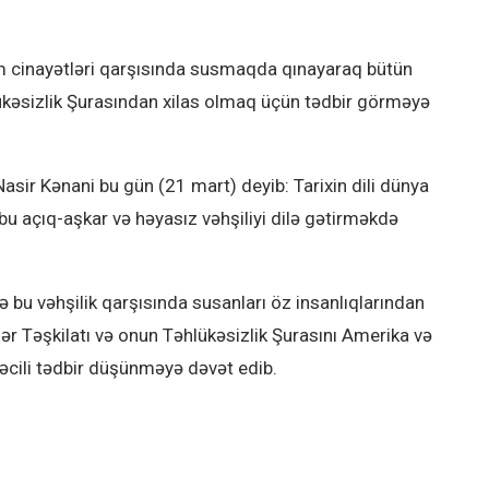
jim cinayətləri qarşısında susmaqda qınayaraq bütün
lükəsizlik Şurasından xilas olmaq üçün tədbir görməyə
sir Kənani bu gün (21 mart) deyib: Tarixin dili dünya
bu açıq-aşkar və həyasız vəhşiliyi dilə gətirməkdə
ə bu vəhşilik qarşısında susanları öz insanlıqlarından
ər Təşkilatı və onun Təhlükəsizlik Şurasını Amerika və
əcili tədbir düşünməyə dəvət edib.