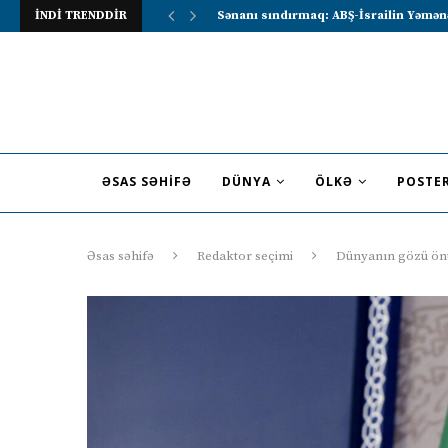
İNDİ TRENDDİR
Lavrov Suriya prezidentini Rusiya–Ərə
ƏSAS SƏHIFƏ
DÜNYA
ÖLKƏ
POSTE
Əsas səhifə
Redaktor seçimi
Dünyanın gözü önün