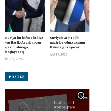
Suriya bu həftə Türkiyə
Suriyalı və israilli
vasitəsilə Azərbaycan
nazirlər cümə axşamı
qazını almağa
Bakıda görüşəcək
başlayacaq
İyul 31, 2025
İyul 31, 2025
POSTER