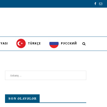
YASI
TÜRKÇE
PУССКИЙ
Search
SON ƏLAVƏLƏR