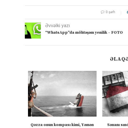
0 şərh
Əvvəlki yazı
“WhatsApp”da möhtəşəm yenilik – FOTO
ƏLAQƏ
ızlanmadan
Qəzza onun kompası kimi, Yəmən
Sənanı sın