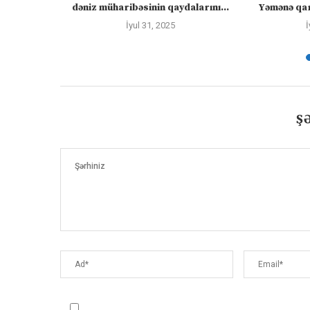
ayacaq” –
dəniz müharibəsinin qaydalarını...
Yəmənə qar
İyul 31, 2025
İ
Ş