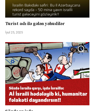
Turist adı ilə gələn yəhudilər
İyul 25, 2025