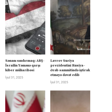
Sənanı sındırmaq: ABŞ-
Lavrov Suriya
İsrailin Yəmənə qarşı
prezidentini Rusiya–
kiber müharibəsi
Ərəb sammitində iştirak
etməyə dəvət edib
İyul 31, 2025
İyul 31, 2025